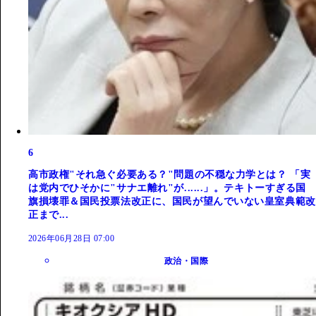
6
高市政権"それ急ぐ必要ある？"問題の不穏な力学とは？ 「実
は党内でひそかに"サナエ離れ"が......」。テキトーすぎる国
旗損壊罪＆国民投票法改正に、国民が望んでいない皇室典範改
正まで...
2026年06月28日 07:00
政治・国際