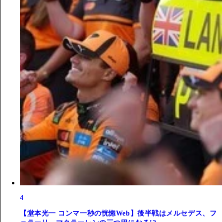
4
【堂本光一 コンマ一秒の恍惚Web】後半戦はメルセデス、フ