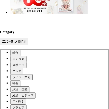
Category
エンタメ
開/閉
総合
エンタメ
スポーツ
クルマ
ライフ・文化
社会
政治・国際
経済・ビジネス
IT・科学
グラビア