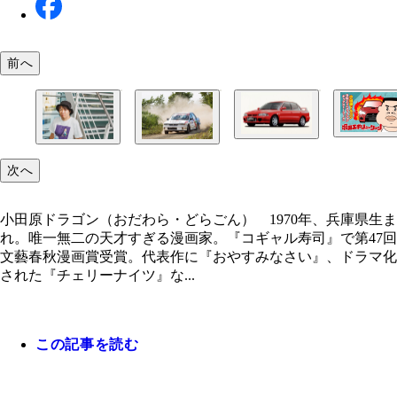
前へ
『堀田エボリューション』（©小田原ドラゴン／集
23年間、常に進化を続けてきたランサーエボリュ
社）は毎月第2／第4土曜日に更新。現在、全話無
ン。写真は初代モデル（写真提供／三菱自動車）
小田原先生が25歳のときに購入した6代目ギャラン
中
小田原ドラゴン（おだわら・どらごん） 1970年
次へ
リーで世界を席巻したモデルでもある（撮影／山本
県生まれ。唯一無二の天才すぎる漫画家。『コギャ
吾）
司』で第47回文藝春秋漫画賞受賞。代表作に『お
なさい』、ドラマ化された『チェリーナイツ』など
小田原ドラゴン（おだわら・どらごん） 1970年、兵庫県生ま
新作に『今夜は車内でおやすみなさい。』
れ。唯一無二の天才すぎる漫画家。『コギャル寿司』で第47回
文藝春秋漫画賞受賞。代表作に『おやすみなさい』、ドラマ化
された『チェリーナイツ』な...
この記事を読む