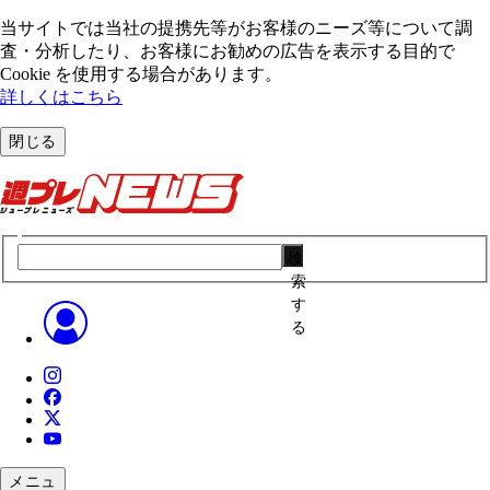
当サイトでは当社の提携先等がお客様のニーズ等について調
査・分析したり、お客様にお勧めの広告を表⽰する⽬的で
Cookie を使⽤する場合があります。
詳しくはこちら
閉じる
検
索
す
る
メニュ