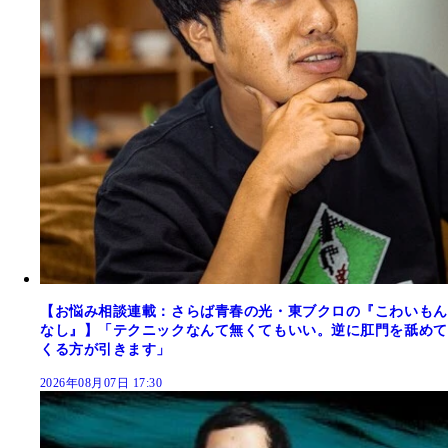
【お悩み相談連載：さらば青春の光・東ブクロの『こわいもん
なし』】「テクニックなんて無くてもいい。逆に肛門を舐めて
くる方が引きます」
2026年08月07日 17:30