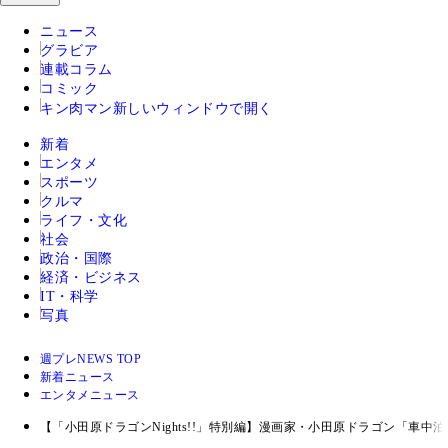
ニュース
グラビア
連載コラム
コミック
キン肉マン
新しいウィンドウで開く
新着
エンタメ
スポーツ
クルマ
ライフ・文化
社会
政治・国際
経済・ビジネス
IT・科学
写真
週プレNEWS TOP
新着ニュース
エンタメニュース
【「小田原ドラゴンNights!!」特別編】漫画家・小田原ドラゴン「車中