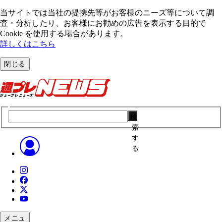
当サイトでは当社の提携先等がお客様のニーズ等について調
査・分析したり、お客様にお勧めの広告を表⽰する⽬的で
Cookie を使⽤する場合があります。
詳しくはこちら
閉じる
検
索
す
る
メニュ