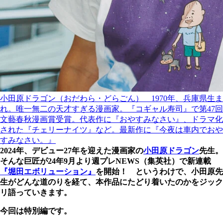
小田原ドラゴン（おだわら・どらごん） 1970年、兵庫県生ま
れ。唯一無二の天才すぎる漫画家。『コギャル寿司』で第47回
文藝春秋漫画賞受賞。代表作に『おやすみなさい』、ドラマ化
された『チェリーナイツ』など。最新作に『今夜は車内でおや
すみなさい。』
2024年、デビュー27年を迎えた漫画家の
小田原ドラゴン
先生。
そんな巨匠が24年9月より週プレNEWS（集英社）で新連載
『堀田エボリューション』
を開始！ というわけで、小田原先
生がどんな道のりを経て、本作品にたどり着いたのかをジック
リ語っていきます。
今回は特別編です。