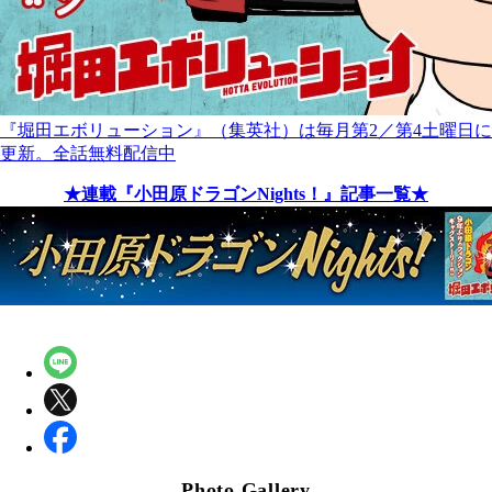
『堀田エボリューション』（集英社）は毎月第2／第4土曜日に
更新。全話無料配信中
★連載『小田原ドラゴンNights！』記事一覧★
Photo Gallery