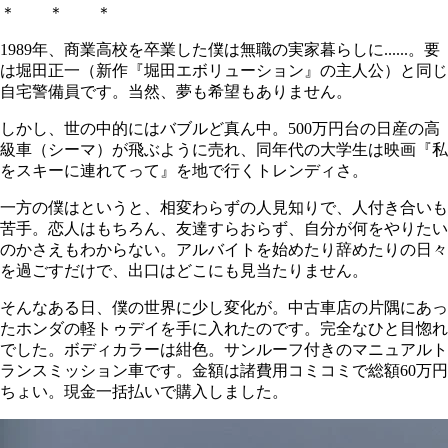
＊ ＊ ＊
1989年、商業高校を卒業した僕は無職の実家暮らしに......。要
は堀田正一（新作『堀田エボリューション』の主人公）と同じ
自宅警備員です。当然、夢も希望もありません。
しかし、世の中的にはバブルど真ん中。500万円台の日産の高
級車（シーマ）が飛ぶように売れ、同年代の大学生は映画『私
をスキーに連れてって』を地で行くトレンディさ。
一方の僕はというと、相変わらずの人見知りで、人付き合いも
苦手。恋人はもちろん、友達すらおらず、自分が何をやりたい
のかさえもわからない。アルバイトを始めたり辞めたりの日々
を過ごすだけで、出口はどこにも見当たりません。
そんなある日、僕の世界に少し変化が。中古車店の片隅にあっ
たホンダの軽トゥデイを手に入れたのです。完全なひと目惚れ
でした。ボディカラーは紺色。サンルーフ付きのマニュアルト
ランスミッション車です。金額は諸費用コミコミで総額60万円
ちょい。現金一括払いで購入しました。