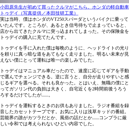
小田原先生が初めて買ったクルマがこちら。ホンダの軽自動車
トゥデイ（写真提供／本田技研工業）
実は当時、僕はホンダのVT250スパーダというバイクに乗って
いたんです。ところが、あるとき信号待ちで止まっていると、
店から出てきたクルマに突っ込まれてしまった。その保険金を
トゥデイの購入に充てたんです。
トゥデイを手に入れた僕は毎晩のように、ヘッドライトの光り
を頼りに真っ暗な道をあてもなく走りました。明るい未来が見
えない僕にとって運転は唯一の楽しみでした。
トゥデイはマニュアル車だったので、速度に応じてギアを手動
で選んでチェンジできる。逆に言うと、自分が走りやすいと感
じるギアを選べる。それも良かった。とはいえ、無職の僕にと
ってガソリン代の負担は大きく、自宅近くを2時間前後うろう
ろするだけでしたが......。
トゥデイを運転するときのお供もありました。ラジオ番組を録
音したカセットテープです。お気に入りは浅草キッドの番組。
芸能界の誰がカツラだとか、風俗の話だとか......コンプラに厳
しい令和では考えられないひどい内容でした。