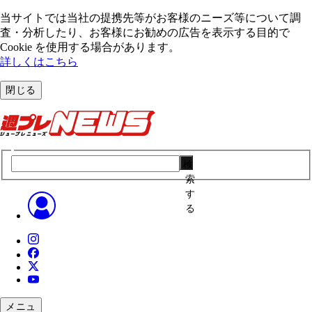
当サイトでは当社の提携先等がお客様のニーズ等について調
査・分析したり、お客様にお勧めの広告を表⽰する⽬的で
Cookie を使⽤する場合があります。
詳しくはこちら
閉じる
検
索
す
る
メニュ