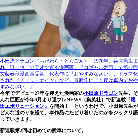
小田原ドラゴン（おだわら・どらごん） 1970年、兵庫県生ま
れ。唯一無二の天才すぎる漫画家。『コギャル寿司』で第47回
文藝春秋漫画賞受賞。代表作に『おやすみなさい』、ドラマ化
された『チェリーナイツ』など。最新作に『今夜は車内でおや
すみなさい。』
今年でデビュー27年を迎えた漫画家の
小田原ドラゴン
先生。そ
んな巨匠が今年9月より週プレNEWS（集英社）で新連載
『堀
田エボリューション』
を開始！ というわけで、小田原先生が
どんな道のりを経て、本作品にたどり着いたのかをジックリ語
っていきます。
新連載第2回は初めての愛車について。