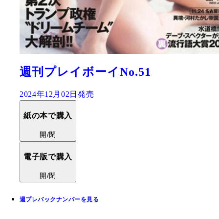
週刊プレイボーイNo.51
2024年12月02日発売
紙の本で購入
開/閉
電子版で購入
開/閉
週プレバックナンバーを見る