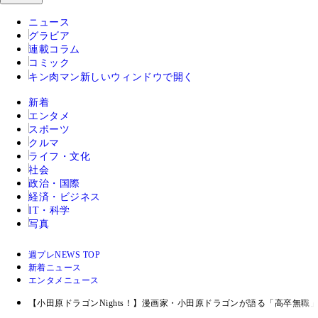
ニュース
グラビア
連載コラム
コミック
キン肉マン
新しいウィンドウで開く
新着
エンタメ
スポーツ
クルマ
ライフ・文化
社会
政治・国際
経済・ビジネス
IT・科学
写真
週プレNEWS TOP
新着ニュース
エンタメニュース
【小田原ドラゴンNights！】漫画家・小田原ドラゴンが語る「高卒無