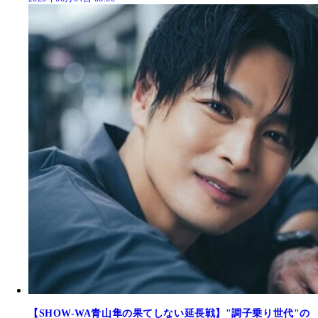
【SHOW-WA青山隼の果てしない延長戦】"調子乗り世代"の