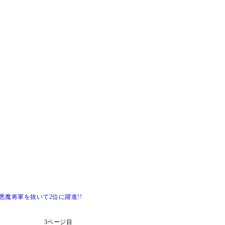
魔将軍を抜いて2位に躍進!!
3ページ目