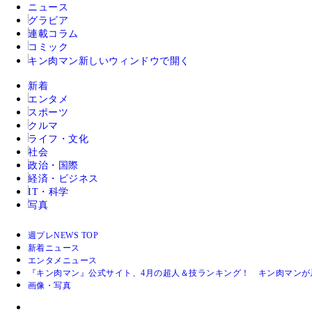
ニュース
グラビア
連載コラム
コミック
キン肉マン
新しいウィンドウで開く
新着
エンタメ
スポーツ
クルマ
ライフ・文化
社会
政治・国際
経済・ビジネス
IT・科学
写真
週プレNEWS TOP
新着ニュース
エンタメニュース
『キン肉マン』公式サイト、4月の超人＆技ランキング！ キン肉マンが悪
画像・写真