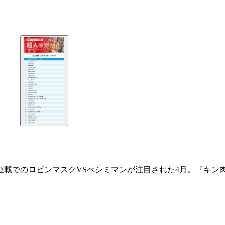
連載でのロビンマスクVSぺシミマンが注目された4月。『キン