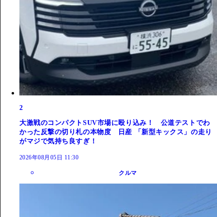
2
大激戦のコンパクトSUV市場に殴り込み！ 公道テストでわ
かった反撃の切り札の本物度 日産 「新型キックス」の走り
がマジで気持ち良すぎ！
2026年08月05日 11:30
クルマ