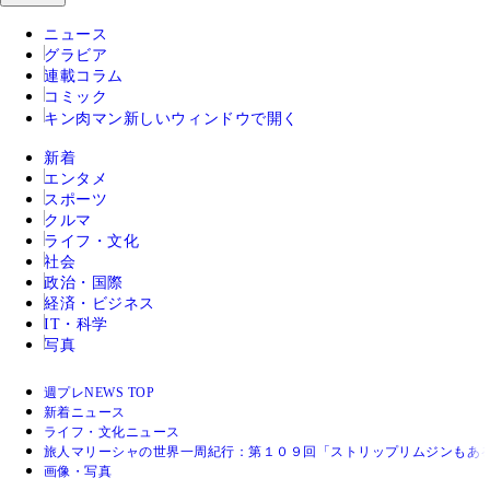
ニュース
グラビア
連載コラム
コミック
キン肉マン
新しいウィンドウで開く
新着
エンタメ
スポーツ
クルマ
ライフ・文化
社会
政治・国際
経済・ビジネス
IT・科学
写真
週プレNEWS TOP
新着ニュース
ライフ・文化ニュース
旅人マリーシャの世界一周紀行：第１０９回「ストリップリムジンもあ
画像・写真