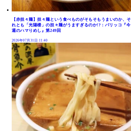
【赤担々麺】担々麺という食べものがそもそもうまいのか、そ
れとも「光陽楼」の担々麺がうますぎるのか!?：パリッコ『今
週のハマりめし』第249回
2026年07月31日 11:40