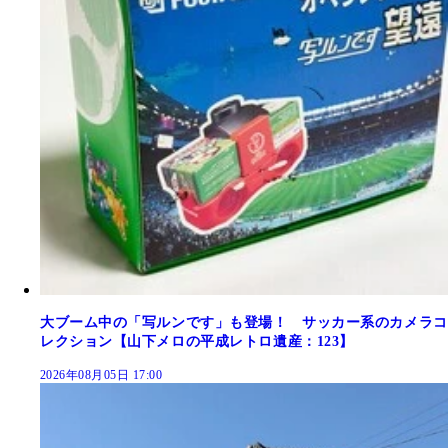
大ブーム中の「写ルンです」も登場！ サッカー系のカメラコ
レクション【山下メロの平成レトロ遺産：123】
2026年08月05日 17:00