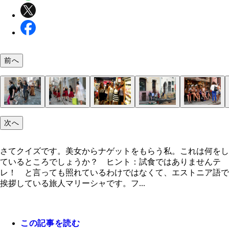
前へ
さてクイズです。美女からナゲットをもらう私。こ
次へ
何をしているところでしょうか？ ヒント：試食で
フェリーの出口に殺到する人々。涼しいヘルシンキ
スマホをいじる子供
旧市街は世界遺産。またしても『魔女宅』っぽいけ
旧市街を走る馬車
旧市街の街並み
チキンナゲットを配る女性たち
週末のタリンはバチェラーパーティーだらけ
新婦よりも張り切る友人たち。女子ってこういうと
マリンファッションでキメたエストニア人の美女バ
お疲れモードの新郎軍団か
エストニアには美人が多い
りません
も少し暑く夏っぽさを感じる
こう見えてＩＴ大国。エストニア出身のクールなス
る
ラー軍団。彼女たちはワッフルコーンやイチゴを配
さてクイズです。美女からナゲットをもらう私。これは何をし
トアップや起業家のことを「エストニアマフィア」
いた
ているところでしょうか？ ヒント：試食ではありませんテ
ぶそう
レ！ と言っても照れているわけではなくて、エストニア語で
挨拶している旅人マリーシャです。フ...
この記事を読む