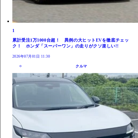
1
累計受注1万1000台超！ 異例の大ヒットEVを徹底チェッ
ク！ ホンダ「スーパーワン」の走りがクソ楽しい!!
2026年07月01日 11:30
クルマ