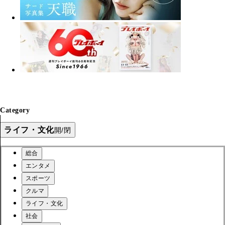
Category
ライフ・文化
開/閉
総合
エンタメ
スポーツ
クルマ
ライフ・文化
社会