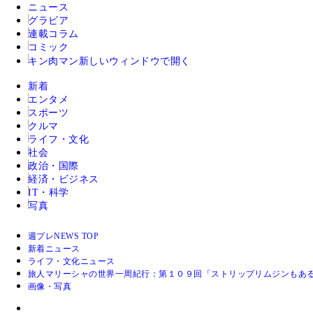
ニュース
グラビア
連載コラム
コミック
キン肉マン
新しいウィンドウで開く
新着
エンタメ
スポーツ
クルマ
ライフ・文化
社会
政治・国際
経済・ビジネス
IT・科学
写真
週プレNEWS TOP
新着ニュース
ライフ・文化ニュース
旅人マリーシャの世界一周紀行：第１０９回「ストリップリムジンもあ
画像・写真