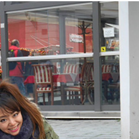
れは何をしているところでしょうか？ ヒント：試食ではあり
よりも少し暑く夏っぽさを感じる
ど、こう見えてＩＴ大国。エストニア出身のクールなスタート
こある
チェラー軍団。彼女たちはワッフルコーンやイチゴを配ってい