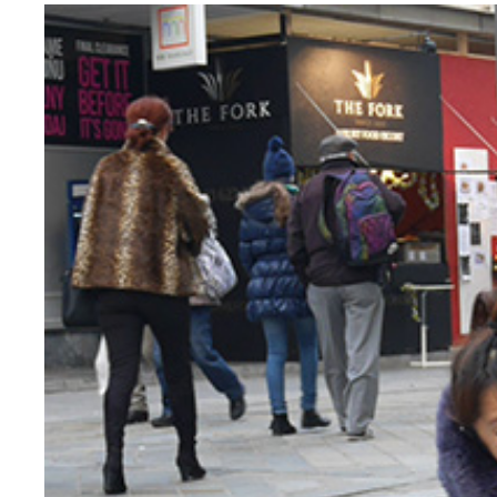
さてクイズです。美女からナゲットをもらう私。こ
フェリーの出口に殺到する人々。涼しいヘルシンキ
スマホをいじる子供
旧市街は世界遺産。またしても『魔女宅』っぽいけ
旧市街を走る馬車
旧市街の街並み
チキンナゲットを配る女性たち
週末のタリンはバチェラーパーティーだらけ
新婦よりも張り切る友人たち。女子ってこういうと
マリンファッションでキメたエストニア人の美女バ
お疲れモードの新郎軍団か
エストニアには美人が多い