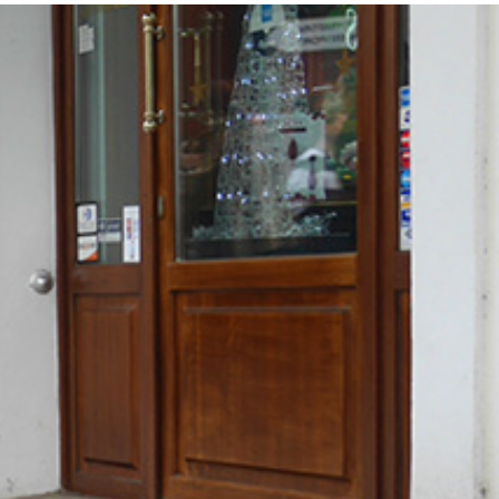
ません
アップや起業家のことを「エストニアマフィア」と呼ぶそう
た