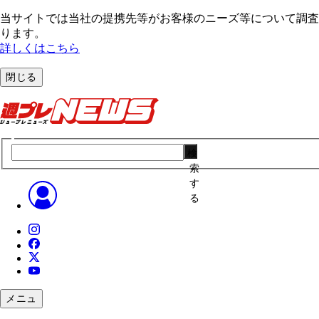
当サイトでは当社の提携先等がお客様のニーズ等について調査・
ります。
詳しくはこちら
閉じる
検
索
す
る
メニュ