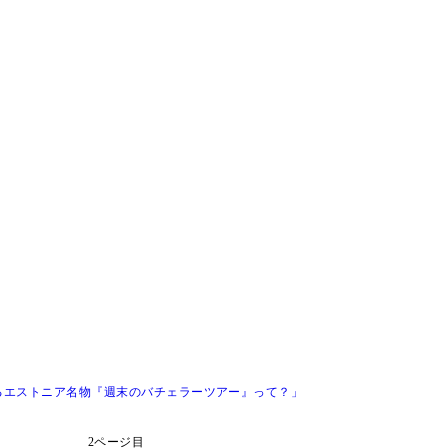
るエストニア名物『週末のバチェラーツアー』って？」
2ページ目