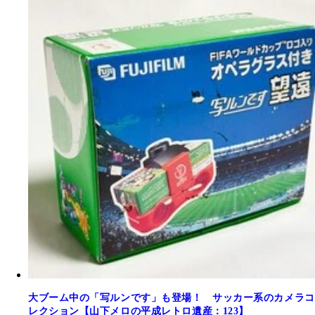
大ブーム中の「写ルンです」も登場！ サッカー系のカメラコ
レクション【山下メロの平成レトロ遺産：123】