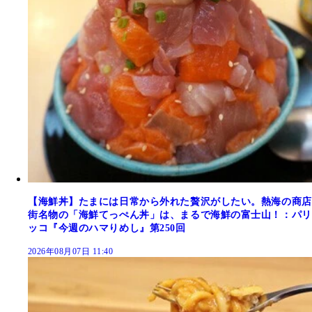
【海鮮丼】たまには日常から外れた贅沢がしたい。熱海の商店
街名物の「海鮮てっぺん丼」は、まるで海鮮の富士山！：パリ
ッコ『今週のハマりめし』第250回
2026年08月07日 11:40