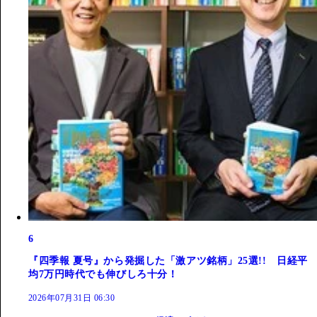
6
『四季報 夏号』から発掘した「激アツ銘柄」25選!! 日経平
均7万円時代でも伸びしろ十分！
2026年07月31日 06:30