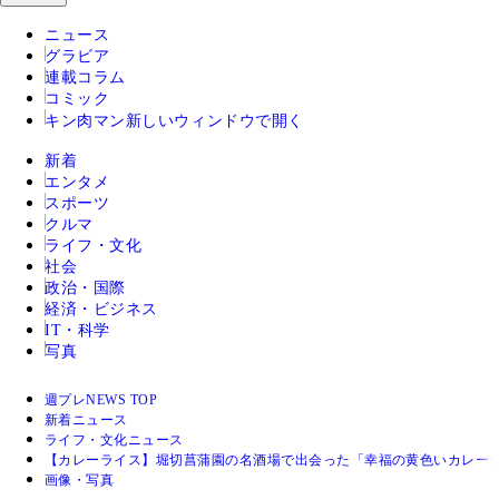
ニュース
グラビア
連載コラム
コミック
キン肉マン
新しいウィンドウで開く
新着
エンタメ
スポーツ
クルマ
ライフ・文化
社会
政治・国際
経済・ビジネス
IT・科学
写真
週プレNEWS TOP
新着ニュース
ライフ・文化ニュース
【カレーライス】堀切菖蒲園の名酒場で出会った「幸福の黄色いカレーラ
画像・写真