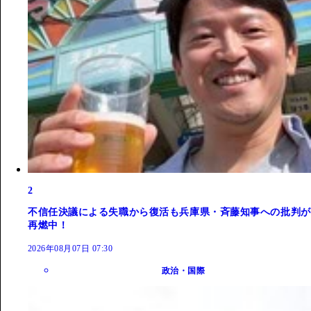
2
不信任決議による失職から復活も兵庫県・斉藤知事への批判が
再燃中！
2026年08月07日 07:30
政治・国際