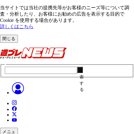
当サイトでは当社の提携先等がお客様のニーズ等について調
査・分析したり、お客様にお勧めの広告を表⽰する⽬的で
Cookie を使⽤する場合があります。
詳しくはこちら
閉じる
検
索
す
る
メニュ