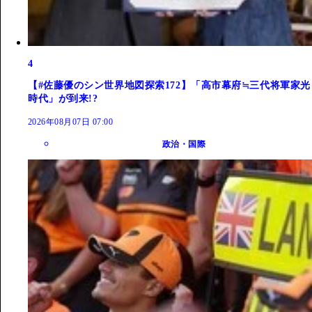
4
【#佐藤優のシン世界地図探索172】「高市幕府≒三代将軍家光
時代」が到来!?
2026年08月07日 07:00
政治・国際