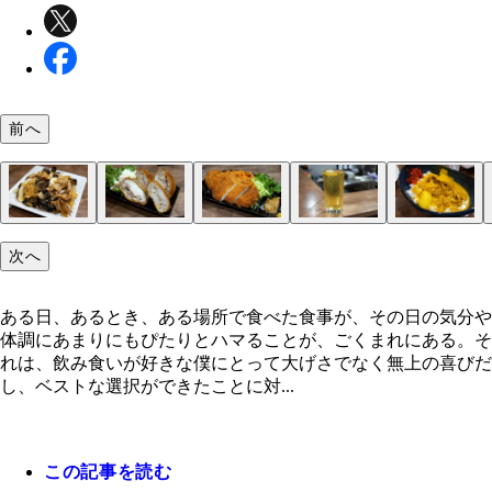
前へ
堀切菖蒲園駅前
筋金入り！
え、安！
「焼酎ハイボール」
おつまみメニュー
「ガツねぎ」
「キンピラれんこん」
「白菜おしんこ」
「やまさん焼き」
「キクラゲ玉子炒め」
「しいたけとれんこんの肉詰めフライ」
「ねぎみそトンカツ」
ハイボールのおかわりが止まらない
こ、これが300円!?
とたんにカツカレーに
次へ
ある日、あるとき、ある場所で食べた食事が、その日の気分や
体調にあまりにもぴたりとハマることが、ごくまれにある。そ
れは、飲み食いが好きな僕にとって大げさでなく無上の喜びだ
し、ベストな選択ができたことに対...
この記事を読む