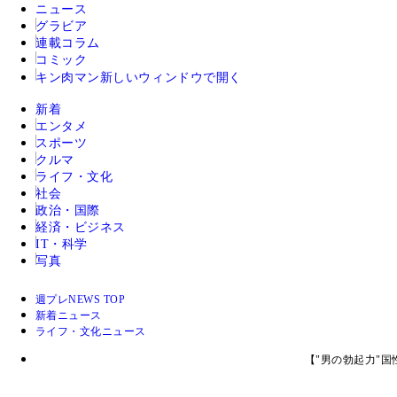
ニュース
グラビア
連載コラム
コミック
キン肉マン
新しいウィンドウで開く
新着
エンタメ
スポーツ
クルマ
ライフ・文化
社会
政治・国際
経済・ビジネス
IT・科学
写真
週プレNEWS TOP
新着ニュース
ライフ・文化ニュース
【"男の勃起力"国