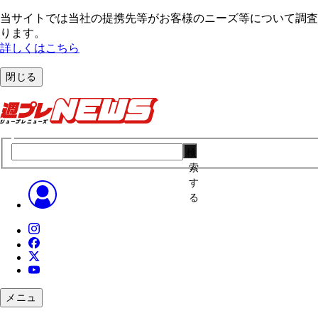
当サイトでは当社の提携先等がお客様のニーズ等について調査・
ります。
詳しくはこちら
閉じる
検
索
す
る
メニュ