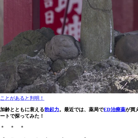
ことがあると判明！
加齢とともに衰える
勃起力
。最近では、薬局で
ED治療薬
が買
ートで探ってみた！
＊ ＊ ＊