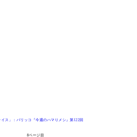
イス」：パリッコ『今週のハマりメシ』第122回
8ページ目