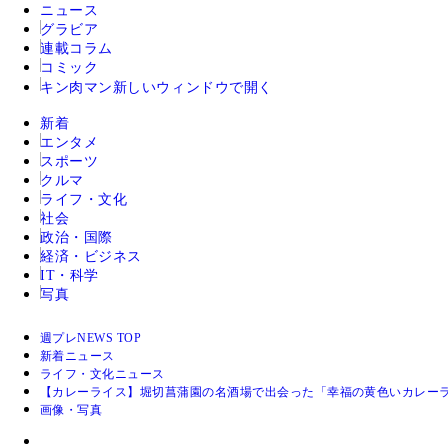
ニュース
グラビア
連載コラム
コミック
キン肉マン
新しいウィンドウで開く
新着
エンタメ
スポーツ
クルマ
ライフ・文化
社会
政治・国際
経済・ビジネス
IT・科学
写真
週プレNEWS TOP
新着ニュース
ライフ・文化ニュース
【カレーライス】堀切菖蒲園の名酒場で出会った「幸福の黄色いカレーラ
画像・写真