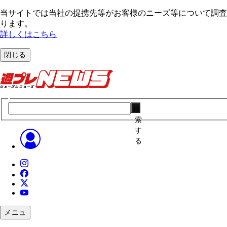
当サイトでは当社の提携先等がお客様のニーズ等について調査・
ります。
詳しくはこちら
閉じる
検
索
す
る
メニュ