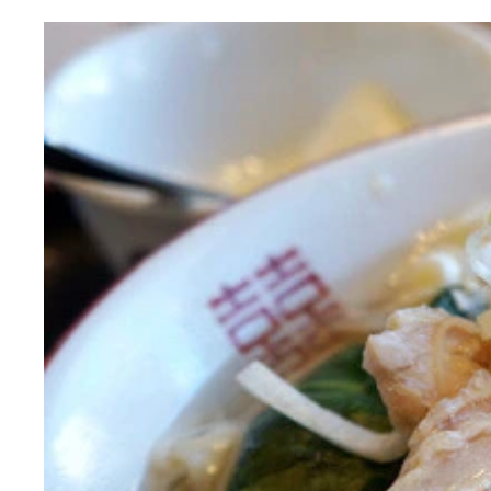
堀切菖蒲園駅前
筋金入り！
え、安！
「焼酎ハイボール」
おつまみメニュー
「ガツねぎ」
「キンピラれんこん」
「白菜おしんこ」
「やまさん焼き」
「キクラゲ玉子炒め」
「しいたけとれんこんの肉詰めフライ」
「ねぎみそトンカツ」
ハイボールのおかわりが止まらない
こ、これが300円!?
とたんにカツカレーに