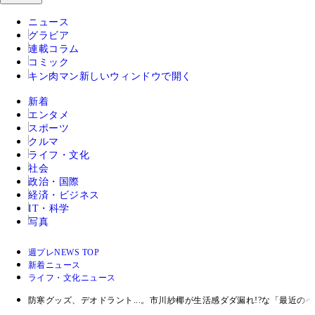
ニュース
グラビア
連載コラム
コミック
キン肉マン
新しいウィンドウで開く
新着
エンタメ
スポーツ
クルマ
ライフ・文化
社会
政治・国際
経済・ビジネス
IT・科学
写真
週プレNEWS TOP
新着ニュース
ライフ・文化ニュース
防寒グッズ、デオドラント...。市川紗椰が生活感ダダ漏れ!?な「最近の