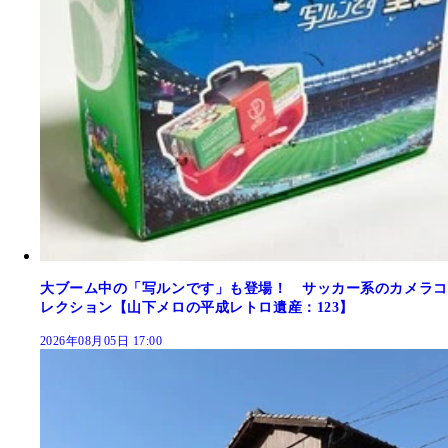
大ブーム中の「写ルンです」も登場！ サッカー系のカメラコ
レクション【山下メロの平成レトロ遺産：123】
2026年08月05日 17:00