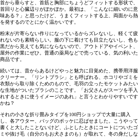
首から垂らすと、首筋と胸部にちょうどフィットする形状で、
首回りと心臓辺りがぽかぽか。最初は、「こんなに細いのに意
味ある？」と思ったけど、うまくフィットする上、両面から熱
を発するのでとにかく温かいです。
粉末が片寄らない作りになっているからズレないし、軽くて疲
れないのも素晴らしい。服の下に着けても目立たないし、色も
黒だから見えても気にならないので、アウトドアやイベント、
屋外の作業にぜひ。普通の薬局などで売っている、気の利いた
商品です。
続いては、昔からあるけどやっと魅力に目覚めた、携帯用洋服
クリーナー。「リントブラシ」とも呼ばれる、ホコリやゴミを
衣類から取り除くためのもので、毛羽の立ったモケットみたい
な生地がついたブラシのことです。「お父さんがスーツを手入
れするときに使うイメージのあれ」と言うとわかりやすいです
かね？
それの小さな折り畳みタイプを100円ショップで大量に購入
し、各アウター、バッグのポッケに忍ばせました。こうやって
書くと大したことないけど、ふとしたときにコートについたゴ
ミや抜け毛（自分のもお犬さまのも）が取れて、冬の身だしな