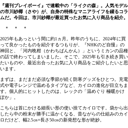
『週刊プレイボーイ』で連載中の「ライクの森」。人気モデル
の市川紗椰（さや）が、自身の特殊なマニアライフを綴るコラ
ムだ。今回は、市川紗椰が最近買ったお気に入り商品を紹介。
＊ ＊ ＊
2025年もあっという間に約1ヵ月。昨年のうちに、2024年に買
って良かったものを紹介するつもりが、『NHKのど自慢』の
神回と、「河内晩柑（かわちばんかん）」というミカンの品種
の話で終わってしまいました。そこで、2025年も引き続き買い
たいものや、最近出合ったお気に入り商品をご紹介したいと思
います。
まずは、まだまだ必須な季節が続く防寒グッズをひとつ。充電
式や電子レンジで温めるタイプなど、カイロの進化が目立ちま
す。個人的にヒットしたのは、レックの「温めぐり 極暖かけ
ぽか」。
こちらは首にかける細長い形の使い捨てカイロです。袋から出
したら中の粉末が勝手に温かくなる、昔ながらの仕組みのカイ
ロだけど、幅2.5㎝×長さ50㎝の新発想な形が絶妙。