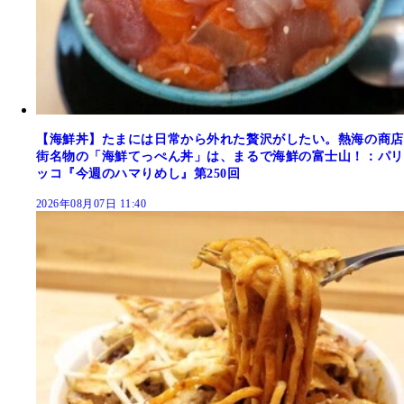
【海鮮丼】たまには日常から外れた贅沢がしたい。熱海の商店
街名物の「海鮮てっぺん丼」は、まるで海鮮の富士山！：パリ
ッコ『今週のハマりめし』第250回
2026年08月07日 11:40