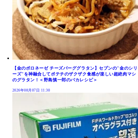
【金のボロネーゼ チーズバーググラタン】セブンの"金のシリ
ーズ"を神融合してポテチのザクザク食感が楽しい超絶肉マシ
のグラタン！＜野島慎一郎のバカレシピ＞
2026年08月07日 11:30