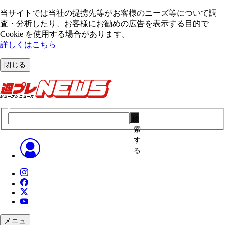
当サイトでは当社の提携先等がお客様のニーズ等について調
査・分析したり、お客様にお勧めの広告を表⽰する⽬的で
Cookie を使⽤する場合があります。
詳しくはこちら
閉じる
検
索
す
る
メニュ