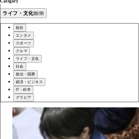
Category
ライフ・文化
開/閉
総合
エンタメ
スポーツ
クルマ
ライフ・文化
社会
政治・国際
経済・ビジネス
IT・科学
グラビア