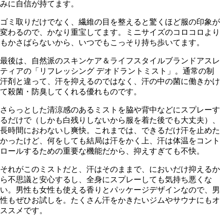
みに自信が持てます。
ゴミ取りだけでなく、繊維の目を整えると驚くほど服の印象が
変わるので、かなり重宝してます。ミニサイズのコロコロより
もかさばらないから、いつでもこっそり持ち歩いてます。
最後は、自然派のスキンケア＆ライフスタイルブランドアスレ
ティアの「リフレッシング デオドラントミスト」。通常の制
汗剤と違って、汗を抑えるのではなく、汗の中の菌に働きかけ
て殺菌・防臭してくれる優れものです。
さらっとした清涼感のあるミストを脇や背中などにスプレーす
るだけで（しかも白残りしないから服を着た後でも大丈夫）、
長時間におわないし爽快。これまでは、できるだけ汗を止めた
かったけど、何をしても結局は汗をかく上、汗は体温をコント
ロールするための重要な機能だから、抑えすぎても不快。
それがこのミストだと、汗はそのままで、においだけ抑えるか
ら不思議と安心するし、全身にスプレーしても気持ち悪くな
い。男性も女性も使える香りとパッケージデザインなので、男
性もぜひお試しを。たくさん汗をかきたいジムやサウナにもオ
ススメです。