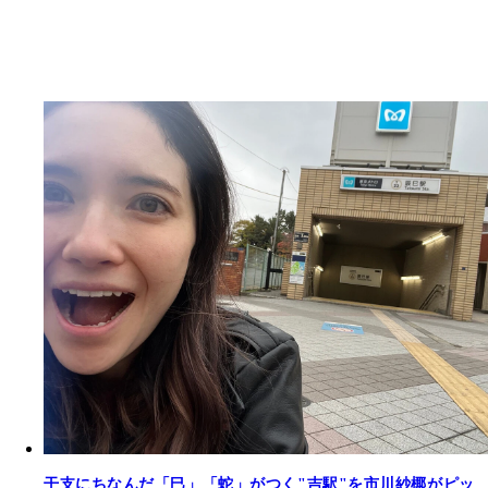
干支にちなんだ「巳」「蛇」がつく"吉駅"を市川紗椰がピッ