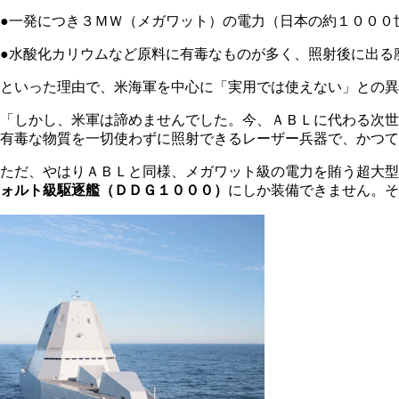
●一発につき３ＭＷ（メガワット）の電力（日本の約１０００
●水酸化カリウムなど原料に有毒なものが多く、照射後に出る
といった理由で、米海軍を中心に「実用では使えない」との異
「しかし、米軍は諦めませんでした。今、ＡＢＬに代わる次世
有毒な物質を一切使わずに照射できるレーザー兵器で、かつて
ただ、やはりＡＢＬと同様、メガワット級の電力を賄う超大型
ォルト級駆逐艦（ＤＤＧ１０００）
にしか装備できません。そ