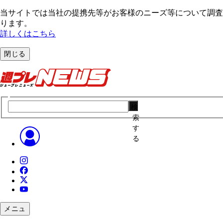
当サイトでは当社の提携先等がお客様のニーズ等について調査・
ります。
詳しくはこちら
閉じる
検
索
す
る
メニュ