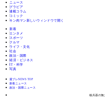
ニュース
グラビア
連載コラム
コミック
キン肉マン
新しいウィンドウで開く
新着
エンタメ
スポーツ
クルマ
ライフ・文化
社会
政治・国際
経済・ビジネス
IT・科学
写真
週プレNEWS TOP
新着ニュース
政治・国際ニュース
核兵器の無