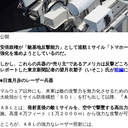
公開
安倍政権が「敵基地反撃能力」として巡航ミサイル「トマホー
強化を進めようとしているのだ。
しかし、これらの兵器の“売り主”であるアメリカは反撃どこ
レポートした東京新聞記者の望月衣塑子（いそこ）氏が
前編
に
■日進月歩のレーザー兵器
マルウェア以外にも、米軍は敵の攻撃力を無力化させるための
大統領がミサイル防衛構想「ＳＤＩ」を打ち出して以降、
「Ａ
ＡＢＬとは、
発射直後の敵ミサイルを、空中で撃墜する高出力
施。高度４万フィート（１万２０００ｍ）から強力な攻撃が可
ところが、ＡＢＬの強力なレーザー照射には、