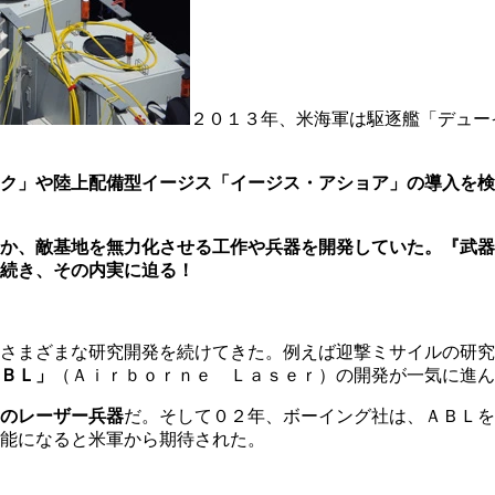
２０１３年、米海軍は駆逐艦「デュー
ク」や陸上配備型イージス「イージス・アショア」の導入を検
ろか、敵基地を無力化させる工作や兵器を開発していた。『武
続き、その内実に迫る！
さまざまな研究開発を続けてきた。例えば迎撃ミサイルの研究
ＢＬ」
（Ａｉｒｂｏｒｎｅ Ｌａｓｅｒ）の開発が一気に進ん
のレーザー兵器
だ。そして０２年、ボーイング社は、ＡＢＬを
能になると米軍から期待された。