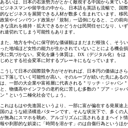
あるいは、日本の右派勢力がとかく敵視する中国から来ている
ビジネスマンや留学生の中から、日本語も英語も流暢で、国際
的なビジネスを展開できる人材が数多く生まれています。移民
政策やインバウンド政策が「規制」一辺倒になると、この前向
きな流れを維持・拡大できるかどうかは民間任せになり、いず
れ途切れてしまう可能性もあります。
また、地方を中心に保守的な価値観はまだまだ根強く、そうい
った地域ほど女性の能力が生かされていないことによる機会損
失に気づかない。変化を嫌う体質は、
DX
（デジタル化）をは
じめとする社会変革に対するブレーキにもなっています。
こうして日本の国際競争力がそがれれば、日本円の価値はさら
に下落していく可能性が高い。そのループが続いた先にあるの
は、一部の大企業や富裕層に代表される＂リッチ・ジャパン＂
と、物価高やインフラの老朽化に苦しむ多数の＂プア・ジャパ
ン＂という二極化社会でしょう。
これはもはや先進国というより、一部に富が偏在する発展途上
国のような経済構造パターンです。そんな状況下で、多くの人
が無為にスマホを眺め、アルゴリズムに流されるままヘイト情
報や刹那的な娯楽に「時間を溶かす」のは自傷行為というほか