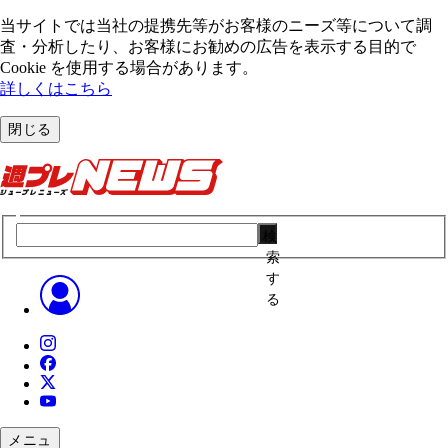
当サイトでは当社の提携先等がお客様のニーズ等について調
査・分析したり、お客様にお勧めの広告を表⽰する⽬的で
Cookie を使⽤する場合があります。
詳しくはこちら
閉じる
検
索
す
る
メニュ