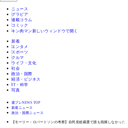
ニュース
グラビア
連載コラム
コミック
キン肉マン
新しいウィンドウで開く
新着
エンタメ
スポーツ
クルマ
ライフ・文化
社会
政治・国際
経済・ビジネス
IT・科学
写真
週プレNEWS TOP
新着ニュース
政治・国際ニュース
【モーリー・ロバートソンの考察】自民党総裁選で誰も指摘しなかった、