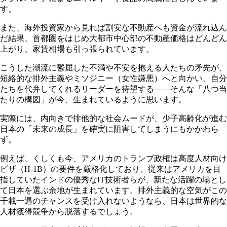
す。
また、海外投資家から見れば割安な不動産へも資金が流れ込ん
だ結果、首都圏をはじめ大都市中心部の不動産価格はどんどん
上がり、家賃相場も引っ張られています。
こうした潮流に鬱屈した不満や不安を抱える人たちの矛先が、
短絡的な排外主義やミソジニー（女性嫌悪）へと向かい、自分
たちを代弁してくれるリーダーを待望する――そんな「八つ当
たりの構図」が今、生まれているように思います。
実際には、内向きで排他的な社会ムードが、少子高齢化が進む
日本の「未来の成長」を確実に阻害してしまうにもかかわら
ず。
例えば、くしくも今、アメリカのトランプ政権は高度人材向け
ビザ（
H-1B
）の要件を厳格化しており、従来はアメリカを目
指していたインドの優秀な
IT
技術者らが、新たな活躍の場とし
て日本を選ぶ余地が生まれています。排外主義的な空気がこの
千載一遇のチャンスを受け入れないようなら、日本は世界的な
人材獲得競争から脱落するでしょう。