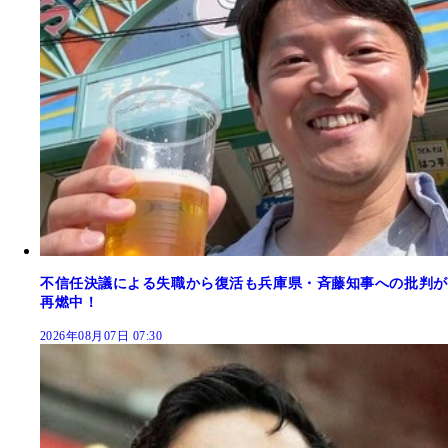
不信任決議による失職から復活も兵庫県・斉藤知事への批判が
再燃中！
2026年08月07日 07:30