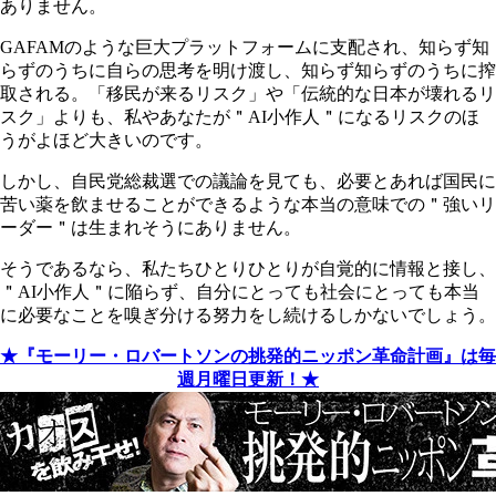
ありません。
GAFAM
のような巨大プラットフォームに支配され、知らず知
らずのうちに自らの思考を明け渡し、知らず知らずのうちに搾
取される。「移民が来るリスク」や「伝統的な日本が壊れるリ
スク」よりも、私やあなたが＂
AI
小作人＂になるリスクのほ
うがよほど大きいのです。
しかし、自民党総裁選での議論を見ても、必要とあれば国民に
苦い薬を飲ませることができるような本当の意味での＂強いリ
ーダー＂は生まれそうにありません。
そうであるなら、私たちひとりひとりが自覚的に情報と接し、
＂
AI
小作人＂に陥らず、自分にとっても社会にとっても本当
に必要なことを嗅ぎ分ける努力をし続けるしかないでしょう。
★『モーリー・ロバートソンの挑発的ニッポン革命計画』は毎
週月曜日更新！★