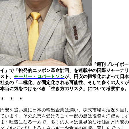
『週刊プレイボー
イ』で「挑発的ニッポン革命計画」を連載中の国際ジャーナリ
スト、
モーリー・ロバートソン
が、円安の恒常化によって日本
社会の「二極化」が固定化される可能性、そして多くの人々が
本当に気をつけるべき「生き方のリスク」について考察する。
＊ ＊ ＊
円安を追い風に日本の輸出企業は潤い、株式市場も活況を呈し
ています。その恩恵を受けるごく一部の層は投資も消費もます
ます旺盛になる一方で、多くの人々は世界的な物価高と円安の
ダブルパンチによるエネルギーや食品の高騰に苦しんでいま