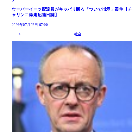
5
ウーバーイーツ配達員がキッパリ断る「ついで指示」案件【チ
ャリンコ爆走配達日誌】
2026年07月02日 07:00
社会