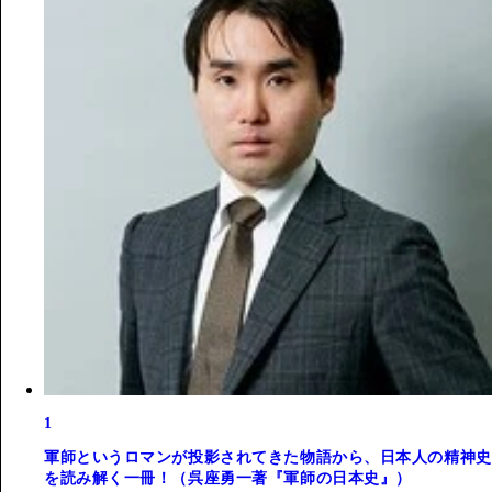
1
軍師というロマンが投影されてきた物語から、日本人の精神史
を読み解く一冊！（呉座勇一著『軍師の日本史』）