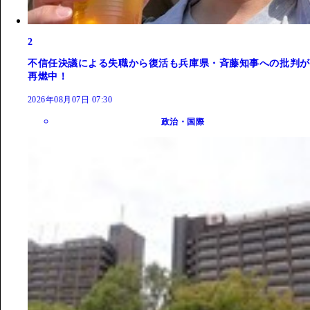
2
不信任決議による失職から復活も兵庫県・斉藤知事への批判が
再燃中！
2026年08月07日 07:30
政治・国際