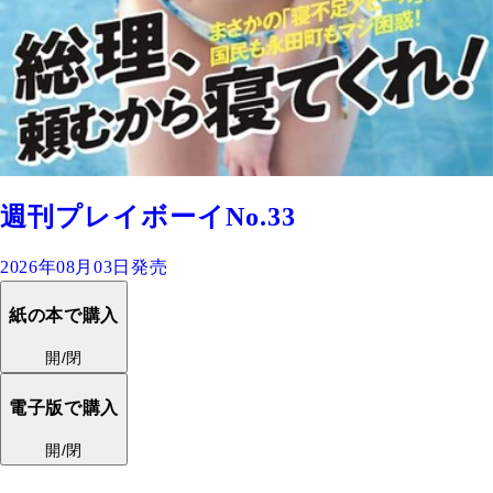
週刊プレイボーイNo.33
2026年08月03日発売
紙の本で購入
開/閉
電子版で購入
開/閉