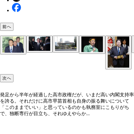
前へ
自民党安全保障調査会長に起用される一方、衆院議
東京・永田町にある首相官邸の外観。この建物の5
発足から半年が経過した高市政権だが、いまだ高い
5月14、15日に開かれたトランプ米大統領（左）と
営委員長の座からは退いた浜田靖一議員
首相執務室や首相応接室などがある
麻生太郎副総裁がポスト高市の有力候補として目を
支持率を誇る。それだけに高市早苗首相も自身の振
中国国家主席（右）の米中首脳会談の中身によって
高市首相にとっては「後見人」の麻生太郎自民党副
ているらしい「コバホーク」こと小林鷹之政調会長
いについて「このままでいい」と思っているのかも
本の立場が危うくなる可能性も
（手前）だが、会食の機会は多くない
次へ
発足から半年が経過した高市政権だが、いまだ高い内閣支持率
を誇る。それだけに高市早苗首相も自身の振る舞いについて
「このままでいい」と思っているのかも執務室にこもりがち
で、独断専行が目立ち、それゆえやらか...