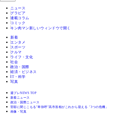
ニュース
グラビア
連載コラム
コミック
キン肉マン
新しいウィンドウで開く
新着
エンタメ
スポーツ
クルマ
ライフ・文化
社会
政治・国際
経済・ビジネス
IT・科学
写真
週プレNEWS TOP
新着ニュース
政治・国際ニュース
官邸に閉じこもる"卑弥呼"高市首相がこれから迎える「3つの危機」
画像・写真