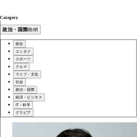
Category
政治・国際
開/閉
総合
エンタメ
スポーツ
クルマ
ライフ・文化
社会
政治・国際
経済・ビジネス
IT・科学
グラビア