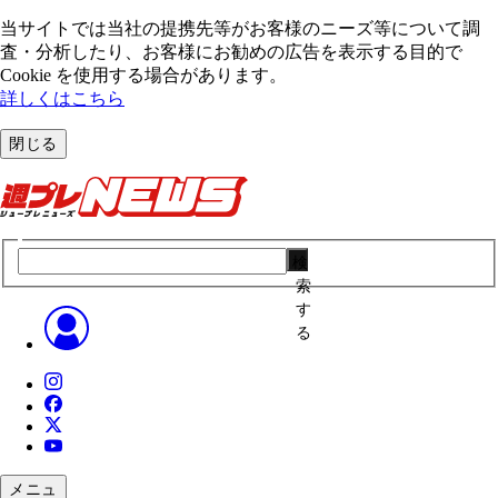
当サイトでは当社の提携先等がお客様のニーズ等について調
査・分析したり、お客様にお勧めの広告を表⽰する⽬的で
Cookie を使⽤する場合があります。
詳しくはこちら
閉じる
検
索
す
る
メニュ