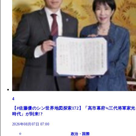
4
【#佐藤優のシン世界地図探索172】「高市幕府≒三代将軍家光
時代」が到来!?
2026年08月07日 07:00
政治・国際