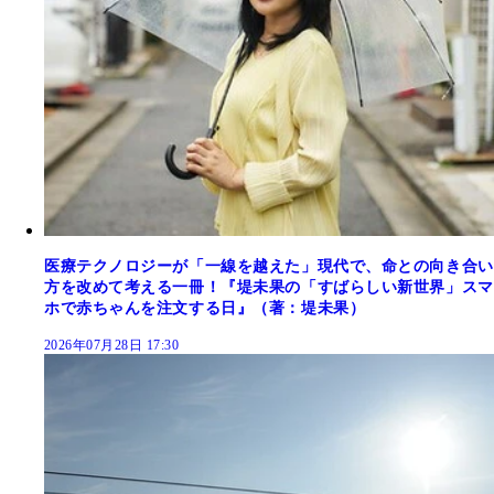
医療テクノロジーが「一線を越えた」現代で、命との向き合い
方を改めて考える一冊！『堤未果の「すばらしい新世界」スマ
ホで赤ちゃんを注文する日』（著：堤未果）
2026年07月28日 17:30