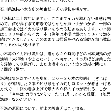
００円と昨年の３倍に急騰しているのだ。
石川県漁協小木支所の坂東博一氏が現状を明かす。
「漁協に二十数年いますが、ここまでイカが取れない事態は初
めて。値が高すぎて市場ではなかなか買い手がつかず、一部の
加工会社ではイカの取り扱いをやめる動きもあります。小木港
は１００年前からイカ一本（例年は水揚げ量の９５％）で漁を
続けてきましたが、このままでは操業をやめる漁師が相当数出
てくる恐れがあります」
小木港のイカ釣り漁船は、港から２０時間ほどの日本屈指の好
漁場「大和堆（やまとたい）」へ向かい、１ヵ月ほど操業した
ら帰港して水揚げし、また出港するという漁を漁期の間に６、
７回繰り返す。
漁法は集魚灯でイカを集め、２０～３０本の擬餌針（ぎじば
り）が連結した２本の釣り糸をイカ釣りロボットが巻き上げる
方式で、１回の巻き上げで最大５０杯のイカが取れる。しか
し、「今年は"カラ"ばかりで、たまに引っかかる程度」（地元
漁師）なのだという。
不漁の原因について、前出の坂東氏はこう憤る。