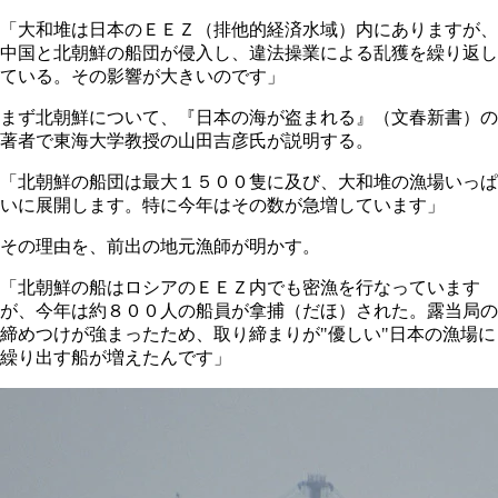
「大和堆は日本のＥＥＺ（排他的経済水域）内にありますが、
中国と北朝鮮の船団が侵入し、違法操業による乱獲を繰り返し
ている。その影響が大きいのです」
まず北朝鮮について、『日本の海が盗まれる』（文春新書）の
著者で東海大学教授の山田吉彦氏が説明する。
「北朝鮮の船団は最大１５００隻に及び、大和堆の漁場いっぱ
いに展開します。特に今年はその数が急増しています」
その理由を、前出の地元漁師が明かす。
「北朝鮮の船はロシアのＥＥＺ内でも密漁を行なっています
が、今年は約８００人の船員が拿捕（だほ）された。露当局の
締めつけが強まったため、取り締まりが"優しい"日本の漁場に
繰り出す船が増えたんです」