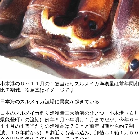
小木港の６～１１月の１隻当たりスルメイカ漁獲量は前年同期
比７割減。※写真はイメージです
日本海のスルメイカ漁場に異変が起きている。
日本のスルメイカ釣り漁獲量三大漁港のひとつ、小木港（石川
県能登町）の漁期は例年６月～年明け１月までだが、今年６～
１１月の１隻当たりの漁獲高は７０ｔと前年同期から約７割
減、１０年前からは９割近くも落ち込み、卸値も１箱１万５０