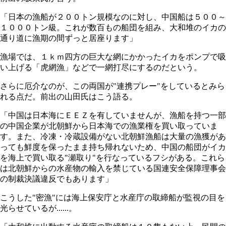
「日本の漁船が２００トン規模なのに対し、中国船は５００～
１０００トン級。これが数百もの船団を組み、大和堆のイカの
通り道に漁期の間ずっと居座ります」
漁場では、１ｋｍ四方の巨大な網にかかったイカをポンプで吸
い上げる「虎網漁」などで一網打尽にするのだという。
さらに厄介なのが、この両国が"連携プレー"をしているとみら
れる点だ。前出の山田氏はこう語る。
「中国は日本海にＥＥＺを有していませんが、漁船を持つ一部
の中国企業が北朝鮮から日本海での漁業権を買い取っていま
す。また、冷凍・冷蔵設備がない北朝鮮漁船は大量の漁獲があ
っても鮮度を保ったまま持ち帰れないため、中国の船団がイカ
を海上で買い取る"瀬取り"を行なっているフシがある。これら
は北朝鮮からの水産物の輸入を禁じている国連安全保障理事会
の制裁決議違反でもあります」
こうした"密漁"には海上保安庁と水産庁の取締船が監視の目を
光らせているが......。