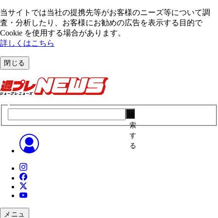
当サイトでは当社の提携先等がお客様のニーズ等について調
査・分析したり、お客様にお勧めの広告を表⽰する⽬的で
Cookie を使⽤する場合があります。
詳しくはこちら
閉じる
検
索
す
る
メニュ