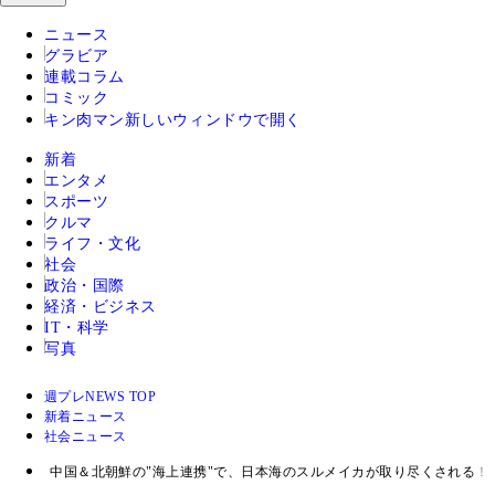
ニュース
グラビア
連載コラム
コミック
キン肉マン
新しいウィンドウで開く
新着
エンタメ
スポーツ
クルマ
ライフ・文化
社会
政治・国際
経済・ビジネス
IT・科学
写真
週プレNEWS TOP
新着ニュース
社会ニュース
中国＆北朝鮮の"海上連携"で、日本海のスルメイカが取り尽くされる！