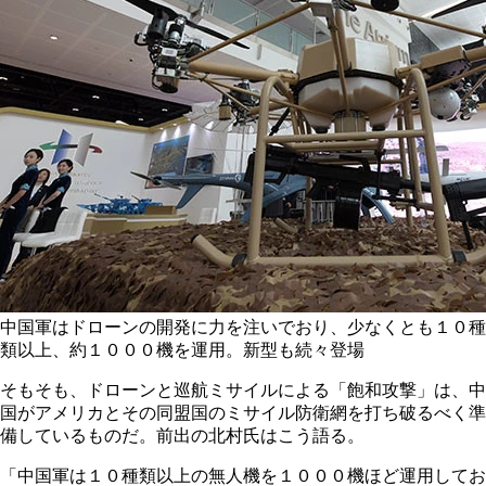
中国軍はドローンの開発に力を注いでおり、少なくとも１０種
類以上、約１０００機を運用。新型も続々登場
そもそも、ドローンと巡航ミサイルによる「飽和攻撃」は、中
国がアメリカとその同盟国のミサイル防衛網を打ち破るべく準
備しているものだ。前出の北村氏はこう語る。
「中国軍は１０種類以上の無人機を１０００機ほど運用してお