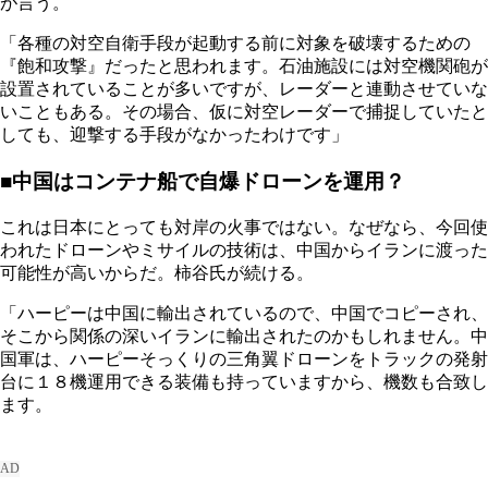
が言う。
「各種の対空自衛手段が起動する前に対象を破壊するための
『飽和攻撃』だったと思われます。石油施設には対空機関砲が
設置されていることが多いですが、レーダーと連動させていな
いこともある。その場合、仮に対空レーダーで捕捉していたと
しても、迎撃する手段がなかったわけです」
■中国はコンテナ船で自爆ドローンを運用？
これは日本にとっても対岸の火事ではない。なぜなら、今回使
われたドローンやミサイルの技術は、中国からイランに渡った
可能性が高いからだ。柿谷氏が続ける。
「ハーピーは中国に輸出されているので、中国でコピーされ、
そこから関係の深いイランに輸出されたのかもしれません。中
国軍は、ハーピーそっくりの三角翼ドローンをトラックの発射
台に１８機運用できる装備も持っていますから、機数も合致し
ます。