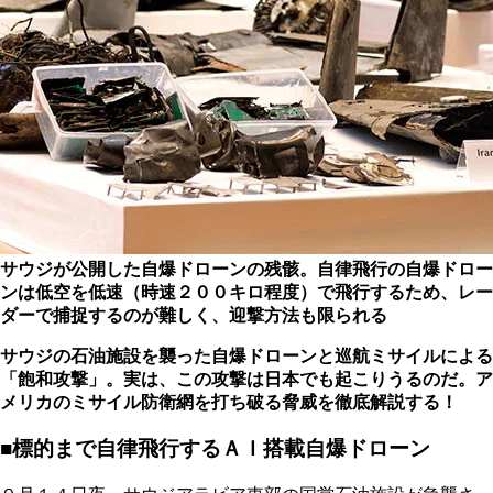
サウジが公開した自爆ドローンの残骸。自律飛行の自爆ドロー
ンは低空を低速（時速２００キロ程度）で飛行するため、レー
ダーで捕捉するのが難しく、迎撃方法も限られる
サウジの石油施設を襲った自爆ドローンと巡航ミサイルによる
「飽和攻撃」。実は、この攻撃は日本でも起こりうるのだ
。ア
メリカのミサイル防衛網を打ち破る脅威を徹底解説する！
■標的まで自律飛行するＡＩ搭載自爆ドローン