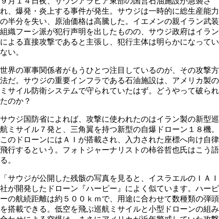
９月１４日夜、サウジアラビア東部の国営石油施設が急襲さ
れ、爆発・炎上する事件が発生。サウジは一時的に総生産能力
の半分を失い、原油価格は高騰した。イエメンの親イラン武装
組織フーシ派が犯行声明を出したものの、サウジ政府はイラン
による直接攻撃であると主張し、犯行主体は明らかになってい
ない。
世界の軍事関係者がもうひとつ注目しているのが、その攻撃方
法だ。サウジの重要インフラである石油施設は、アメリカ製の
ミサイル防衛システムで守られていたはず。どうやって破られ
たのか？
サウジ国防省によれば、攻撃に使われたのはイラン製の新型巡
航ミサイル７発と、三角翼を持つ新型の自爆ドローン１８機。
このドローンにはＡＩが搭載され、入力された座標へ向け自律
飛行するという。フォトジャーナリストの柿谷哲也氏はこう語
る。
「サウジが公開した残骸の写真を見ると、イスラエルのＩＡＩ
社が開発したドローン『ハーピー』によく似ています。ハーピ
ーの航続距離は約５００ｋｍで、用途に合わせて数種類の弾頭
を搭載できる。低空を飛ぶ巡航ミサイルと小型ドローンの組み