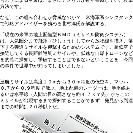
合わせによる空爆は、まさにアメリカが近年警戒していた攻撃
方法です」
なぜ、この組み合わせが脅威なのか？ 米海軍系シンクタンク
で戦略アドバイザーを務める北村淳氏が解説する。
「現在の米軍の地上配備型ＢＭＤ（ミサイル防衛システム）
は、大気圏外まで飛翔（ひしょう）してから放物線を描き、落
下する弾道ミサイルを迎撃するためのシステムです。超低空で
接近してくる長距離巡航ミサイルや、低速な自爆ドローンなど
を的確に探知し、撃破することはできないということを、今回
の事件で世界中が知ってしまいました」
巡航ミサイルは高度１０ｍから３０ｍ程度の低空を、マッハ
０.７から０.９程度で飛ぶ。地上配備のレーダーは、地平線あ
るいは水平線（人間の目の高さなら約４.７ｋｍ先）からこの
ミサイルが出現するまで探知することができず、発見から到達
までの時間は２０秒以下だ。