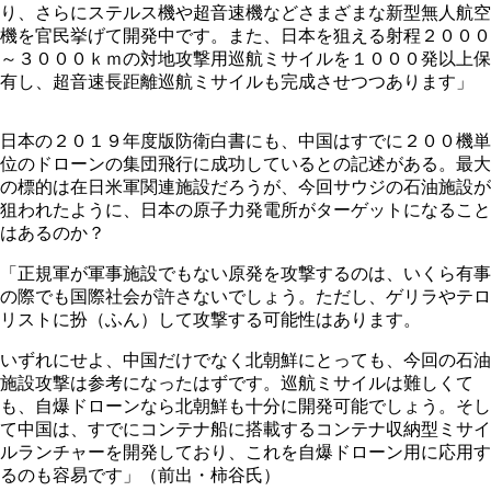
り、さらにステルス機や超音速機などさまざまな新型無人航空
機を官民挙げて開発中です。また、日本を狙える射程２０００
～３０００ｋｍの対地攻撃用巡航ミサイルを１０００発以上保
有し、超音速長距離巡航ミサイルも完成させつつあります」
日本の２０１９年度版防衛白書にも、中国はすでに２００機単
位のドローンの集団飛行に成功しているとの記述がある。最大
の標的は在日米軍関連施設だろうが、今回サウジの石油施設が
狙われたように、日本の原子力発電所がターゲットになること
はあるのか？
「正規軍が軍事施設でもない原発を攻撃するのは、いくら有事
の際でも国際社会が許さないでしょう。ただし、ゲリラやテロ
リストに扮（ふん）して攻撃する可能性はあります。
いずれにせよ、中国だけでなく北朝鮮にとっても、今回の石油
施設攻撃は参考になったはずです。巡航ミサイルは難しくて
も、自爆ドローンなら北朝鮮も十分に開発可能でしょう。そし
て中国は、すでにコンテナ船に搭載するコンテナ収納型ミサイ
ルランチャーを開発しており、これを自爆ドローン用に応用す
るのも容易です」（前出・柿谷氏）