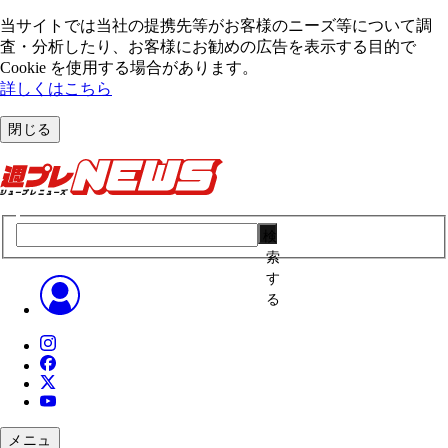
当サイトでは当社の提携先等がお客様のニーズ等について調
査・分析したり、お客様にお勧めの広告を表⽰する⽬的で
Cookie を使⽤する場合があります。
詳しくはこちら
閉じる
検
索
す
る
メニュ