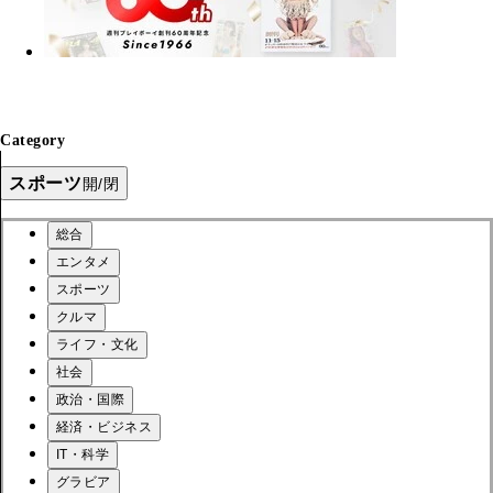
Category
スポーツ
開/閉
総合
エンタメ
スポーツ
クルマ
ライフ・文化
社会
政治・国際
経済・ビジネス
IT・科学
グラビア