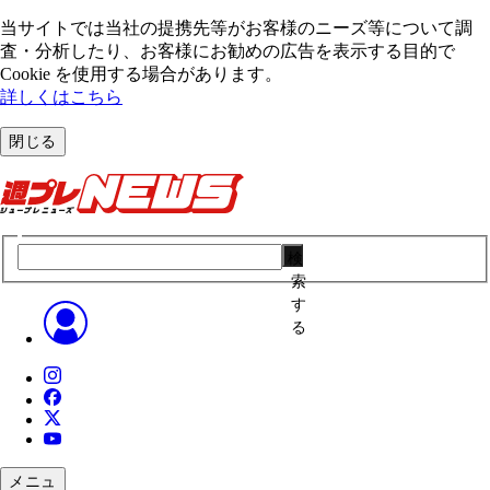
当サイトでは当社の提携先等がお客様のニーズ等について調
査・分析したり、お客様にお勧めの広告を表⽰する⽬的で
Cookie を使⽤する場合があります。
詳しくはこちら
閉じる
検
索
す
る
メニュ