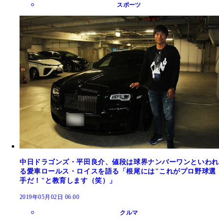
スポーツ
中日ドラゴンズ・平田良介、値段は球界ナンバーワンといわれ
る愛車ロールス・ロイスを語る「根尾には"これがプロ野球選
手だ！"と教育します（笑）」
2019年05月02日 06:00
クルマ