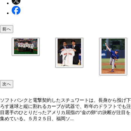
前へ
昨年のドラフトでほかの選手たちと肩を組むスチュ
ト（左から２番目）。しかしブレーブスとの契約は
に至らず、大学に進学した
次へ
ソフトバンクと電撃契約したスチュワートは、長身から投げ下
ろす速球と縦に割れるカーブが武器で、昨年のドラフトでも注
目選手のひとりだったアメリカ屈指の"金の卵"の決断が注目を
集めている。５月２５日、福岡ソ...
過去には、田澤純一（現シカゴ・カブス）が日本の
人野球から直接MLBと契約する例もあったが、今