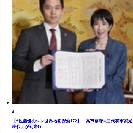
4
【#佐藤優のシン世界地図探索172】「高市幕府≒三代将軍家光
時代」が到来!?