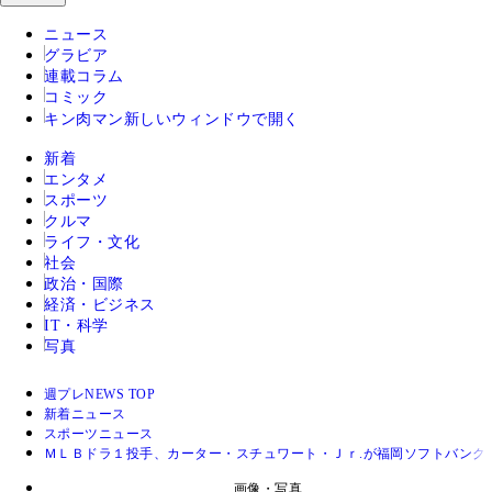
ニュース
グラビア
連載コラム
コミック
キン肉マン
新しいウィンドウで開く
新着
エンタメ
スポーツ
クルマ
ライフ・文化
社会
政治・国際
経済・ビジネス
IT・科学
写真
週プレNEWS TOP
新着ニュース
スポーツニュース
ＭＬＢドラ１投手、カーター・スチュワート・Ｊｒ.が福岡ソフトバンク
画像・写真