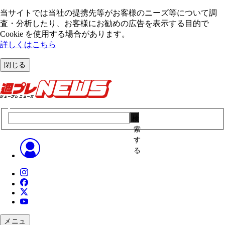
当サイトでは当社の提携先等がお客様のニーズ等について調
査・分析したり、お客様にお勧めの広告を表⽰する⽬的で
Cookie を使⽤する場合があります。
詳しくはこちら
閉じる
検
索
す
る
メニュ