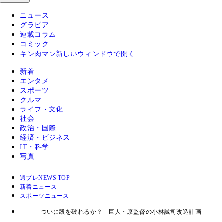
ニュース
グラビア
連載コラム
コミック
キン肉マン
新しいウィンドウで開く
新着
エンタメ
スポーツ
クルマ
ライフ・文化
社会
政治・国際
経済・ビジネス
IT・科学
写真
週プレNEWS TOP
新着ニュース
スポーツニュース
ついに殻を破れるか？ 巨人・原監督の小林誠司改造計画