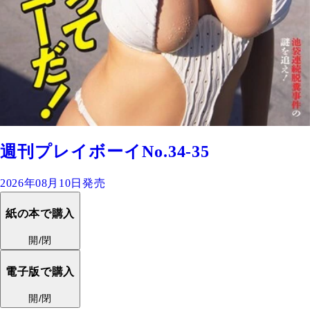
週刊プレイボーイNo.34-35
2026年08月10日発売
紙の本で購入
開/閉
電子版で購入
開/閉