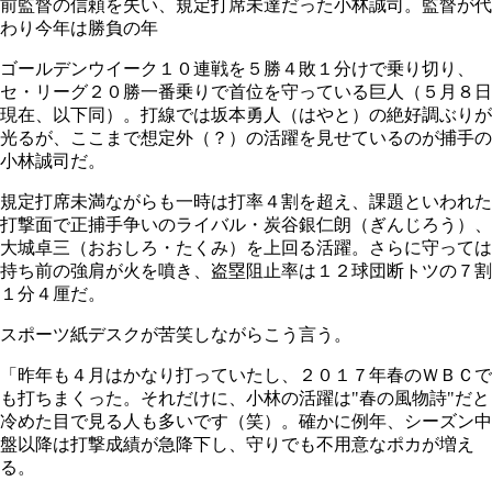
前監督の信頼を失い、規定打席未達だった小林誠司。監督が代
わり今年は勝負の年
ゴールデンウイーク１０連戦を５勝４敗１分けで乗り切り、
セ・リーグ２０勝一番乗りで首位を守っている巨人（５月８日
現在、以下同）。打線では坂本勇人（はやと）の絶好調ぶりが
光るが、ここまで想定外（？）の活躍を見せているのが捕手の
小林誠司だ。
規定打席未満ながらも一時は打率４割を超え、課題といわれた
打撃面で正捕手争いのライバル・炭谷銀仁朗（ぎんじろう）、
大城卓三（おおしろ・たくみ）を上回る活躍。さらに守っては
持ち前の強肩が火を噴き、盗塁阻止率は１２球団断トツの７割
１分４厘だ。
スポーツ紙デスクが苦笑しながらこう言う。
「昨年も４月はかなり打っていたし、２０１７年春のＷＢＣで
も打ちまくった。それだけに、小林の活躍は"春の風物詩"だと
冷めた目で見る人も多いです（笑）。確かに例年、シーズン中
盤以降は打撃成績が急降下し、守りでも不用意なポカが増え
る。