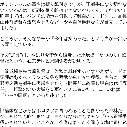
ポテンシャルの高さは折り紙付きですが、正捕手になり切れな
いでいるのは、好調を長く維持できないからです。それでいて
昨年までは、ベンチの指示を無視して独自のリードをし、高橋
由伸前監督を激怒させるなど、やや自信過剰な面が目立ってい
ました」
ところが、そんな小林が「今年は変わった」という声が一部か
ら聞こえている。
その"黒幕"は、やはり今季から復帰した原辰徳（たつのり）監
督だという。在京テレビ局関係者が説明する。
「編成権も持つ原監督は、昨秋に就任するとすかさずリードに
定評のあるベテランの炭谷を西武からＦＡで獲得。さらに、阿
部慎之助を捕手に復帰させたり（開幕前に故障し現在は代打専
任）、打撃のいい大城を１軍ベンチに置いたり......。いわば
『小林包囲網』といった趣でした」
評論家などからはボロクソに言われることも多かった小林だ
が、それでも昨年までは、曲がりなりにもキャンプから正捕手
扱いされていた。ところが、今季はまったく違う立場に追い込