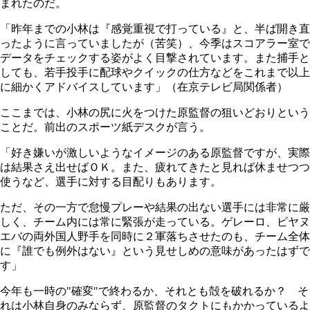
まれたのだ。
「昨年までの小林は『感覚重視で打っている』と、半ば開き直
ったように言っていましたが（苦笑）、今季はスコアラー室で
データをチェックする姿がよく目撃されています。また捕手と
しても、若手投手に配球やクイックの仕方などをこれまで以上
に細かくアドバイスしています」（在京テレビ局関係者）
ここまでは、小林の尻に火をつけた原監督の狙いどおりという
ことだ。前出のスポーツ紙デスクが言う。
「好き嫌いが激しいようなイメージのある原監督ですが、実際
は結果さえ出せばＯＫ。また、疲れてきたと見れば休ませつつ
使うなど、選手に対する目配りもあります。
ただ、その一方で怠慢プレーや結果の出ない選手には非常に厳
しく、チーム内には常に緊張が走っている。ゲレーロ、ビヤヌ
エバの両外国人野手を同時に２軍落ちさせたのも、チーム全体
に『誰でも例外はない』という見せしめの意味があったはずで
す」
今年も一時の"確変"で終わるか、それとも殻を破れるか？ そ
れは小林自身のみならず、原監督のタクトにもかかっているよ