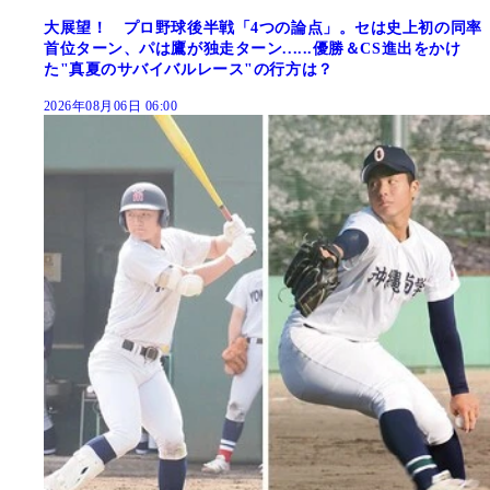
大展望！ プロ野球後半戦「4つの論点」。セは史上初の同率
首位ターン、パは鷹が独走ターン......優勝＆CS進出をかけ
た"真夏のサバイバルレース"の行方は？
2026年08月06日 06:00