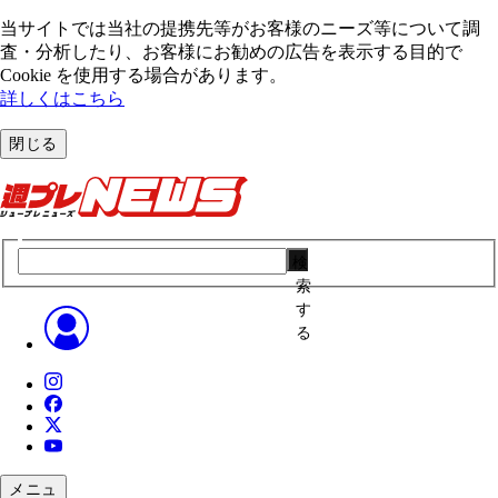
当サイトでは当社の提携先等がお客様のニーズ等について調
査・分析したり、お客様にお勧めの広告を表⽰する⽬的で
Cookie を使⽤する場合があります。
詳しくはこちら
閉じる
検
索
す
る
メニュ