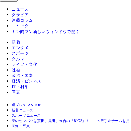
ニュース
グラビア
連載コラム
コミック
キン肉マン
新しいウィンドウで開く
新着
エンタメ
スポーツ
クルマ
ライフ・文化
社会
政治・国際
経済・ビジネス
IT・科学
写真
週プレNEWS TOP
新着ニュース
スポーツニュース
春のセンバツは菰田、織田、末吉の「BIG3」！ この選手＆チームを見
画像・写真