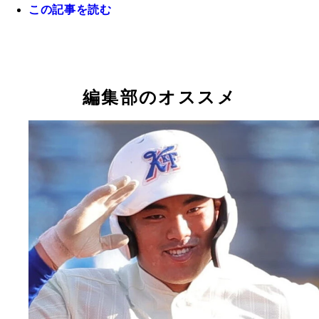
この記事を読む
菰田陽生（山梨学院）身長194㎝、体重101㎏の巨
織田翔希（横浜・神奈川） 身長185㎝、体重76㎏
末吉良丞（沖縄尚学） 昨夏に2年生ながら、同校
川本晴大（大阪桐蔭）身長192㎝の長身で真上から
岩見輝晟（九州国際大付・福岡）身長188㎝、体重7
仁禮パスカルジュニア（帝京・東京）ナイジェリア
打共に高いポテンシャルを秘めた二刀流
ムな体つきながら、最速は154キロを誇る
園優勝に導いたサウスポー。不振からの脱却なるか
ろす角度が魅力
長身で球速は140キロ前後ながら高いゲームメーク
父を持つ大型左腕だが、球速は常時120キロ台で変
編集部のオススメ
つ
を駆使する