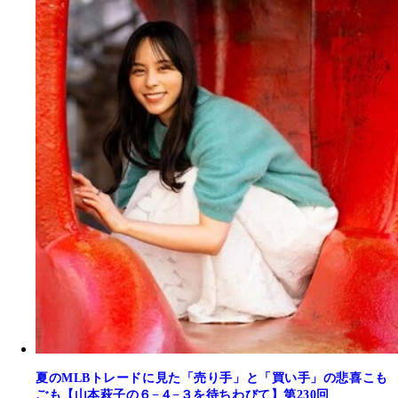
夏のMLBトレードに見た「売り手」と「買い手」の悲喜こも
ごも【山本萩子の６−４−３を待ちわびて】第230回