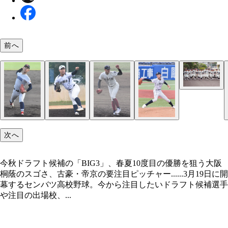
前へ
今秋ドラフト候補の「BIG3」、春夏10度目の優勝
長崎西。県内屈指の進学校として知られ、文武両道
大阪桐蔭のスゴさ、古豪・帝京の要注目ピッチャー
価されての選出になった
次へ
今秋ドラフト候補の「BIG3」、春夏10度目の優勝を狙う大阪
桐蔭のスゴさ、古豪・帝京の要注目ピッチャー......3月19日に開
幕するセンバツ高校野球。今から注目したいドラフト候補選手
や注目の出場校、...