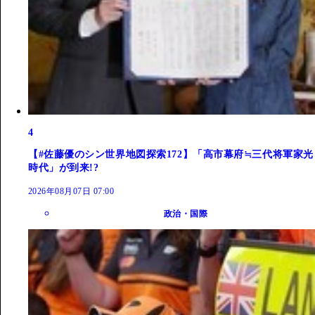
4
【#佐藤優のシン世界地図探索172】「高市幕府≒三代将軍家光
時代」が到来!?
2026年08月07日 07:00
政治・国際