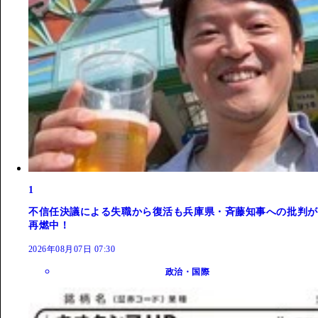
1
不信任決議による失職から復活も兵庫県・斉藤知事への批判が
再燃中！
2026年08月07日 07:30
政治・国際