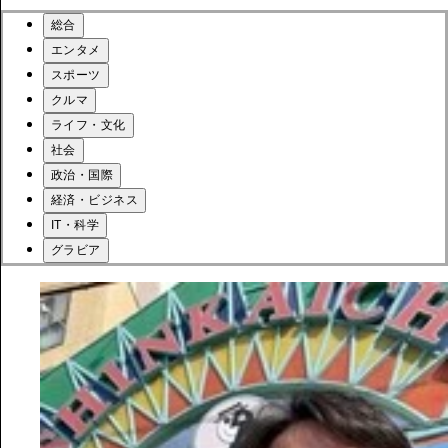
総合
エンタメ
スポーツ
クルマ
ライフ・文化
社会
政治・国際
経済・ビジネス
IT・科学
グラビア