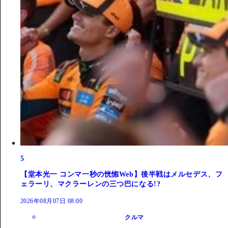
5
【堂本光一 コンマ一秒の恍惚Web】後半戦はメルセデス、フ
ェラーリ、マクラーレンの三つ巴になる!?
2026年08月07日 08:00
クルマ