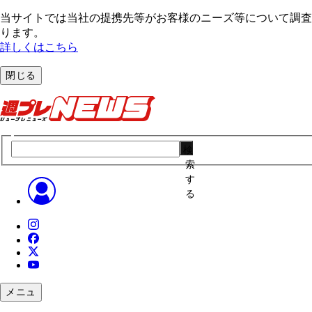
当サイトでは当社の提携先等がお客様のニーズ等について調査・
ります。
詳しくはこちら
閉じる
検
索
す
る
メニュ