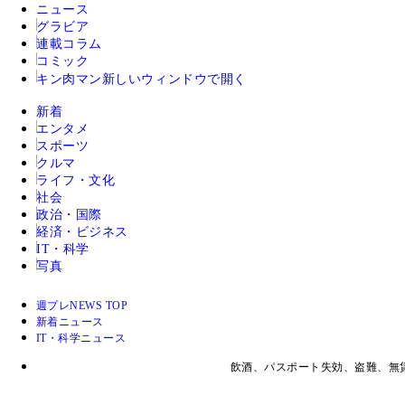
ニュース
グラビア
連載コラム
コミック
キン肉マン
新しいウィンドウで開く
新着
エンタメ
スポーツ
クルマ
ライフ・文化
社会
政治・国際
経済・ビジネス
IT・科学
写真
週プレNEWS TOP
新着ニュース
IT・科学ニュース
飲酒、パスポート失効、盗難、無