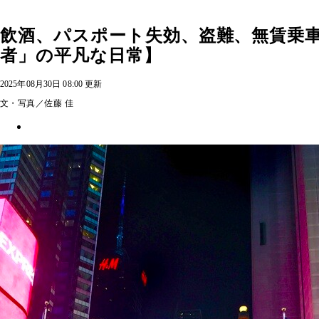
飲酒、パスポート失効、盗難、無賃乗
者」の平凡な日常】
2025年08月30日 08:00 更新
文・写真／佐藤 佳