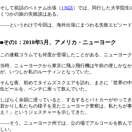
そして前話のベトナム出張（
136話
）では、同行した大学院生
くつかの旅の失敗談はある。
――というわけで今回は、海外出張にまつわる失敗エピソード
■その1：2010年5月、アメリカ・ニューヨーク
この連載コラムでも何度か登場したことがある、ニューヨーク
当時、ニューヨークから東京に飛ぶ飛行機は午前の便しかなか
が、いつしか私のルーティンとなっていた。
そんな夜、初めてタイムズスクエアを訪れ、まさに「世界の中
缶ビールを、ベンチに座って飲んでいた。
しばらく余韻に浸っていると、するするとパトカーがやってき
若かりし私たちの様子を見たニューヨーク警察は、私たちが事
え！」というジェスチャーを示してきた。
――そう。ニューヨーク州では、公の場でアルコールを飲んで
しい。