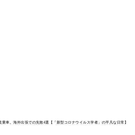
賃乗車。海外出張での失敗4選【「新型コロナウイルス学者」の平凡な日常】