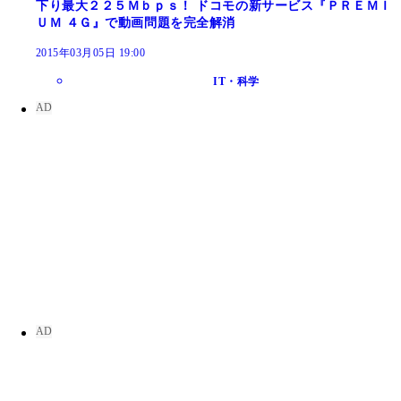
下り最大２２５Ｍｂｐｓ！ ドコモの新サービス『ＰＲＥＭＩ
ＵＭ ４Ｇ』で動画問題を完全解消
2015年03月05日 19:00
IT・科学