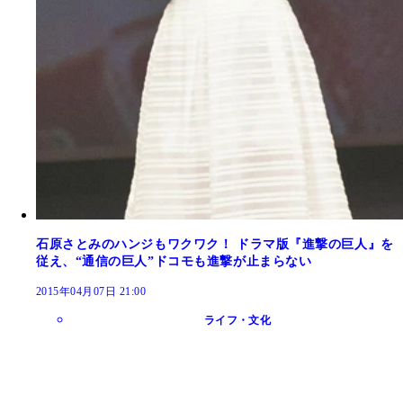
石原さとみのハンジもワクワク！ ドラマ版『進撃の巨人』を
従え、“通信の巨人”ドコモも進撃が止まらない
2015年04月07日 21:00
ライフ・文化