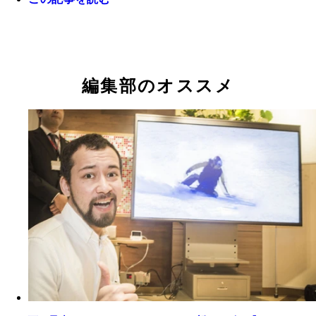
「ＸＰＥＲＩＡ Ｚ４ ＳＯ－０３Ｇ」。画面はハ
「ＡＱＵＯＳ ＺＥＴＡ ＳＨ－０３Ｇ」。高画質
「ＡＲＲＯＷＳ Ｆ－０４Ｇ」。虹彩認証や４Ｋで
ゾ音源を再生中のアプリケーションで、どこでも手
るＩＧＺＯ液晶を搭載しており、画面表示が精細。
画撮影対応など、最新のテクノロジーが詰め込まれ
高音質の音楽が楽しめる。
に、バッテリーの持ちもいいというから驚きだ！
マートフォンだ！
編集部のオススメ