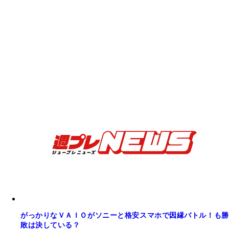
がっかりなＶＡＩＯがソニーと格安スマホで因縁バトル！も勝
敗は決している？