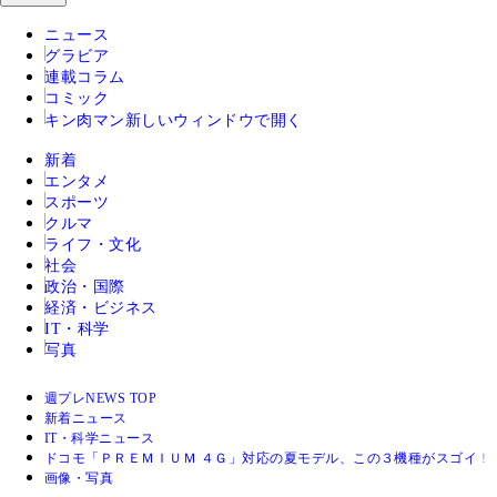
ニュース
グラビア
連載コラム
コミック
キン肉マン
新しいウィンドウで開く
新着
エンタメ
スポーツ
クルマ
ライフ・文化
社会
政治・国際
経済・ビジネス
IT・科学
写真
週プレNEWS TOP
新着ニュース
IT・科学ニュース
ドコモ「ＰＲＥＭＩＵＭ ４Ｇ」対応の夏モデル、この３機種がスゴイ！
画像・写真