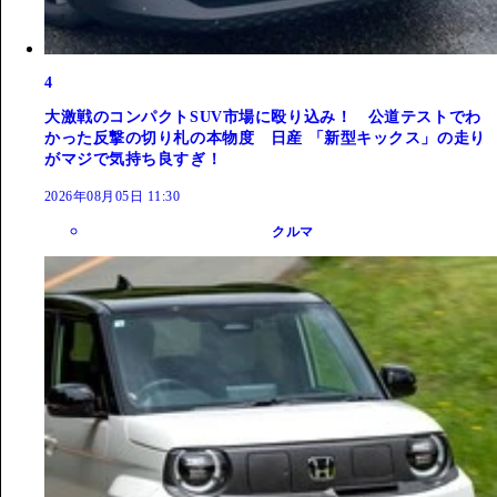
4
大激戦のコンパクトSUV市場に殴り込み！ 公道テストでわ
かった反撃の切り札の本物度 日産 「新型キックス」の走り
がマジで気持ち良すぎ！
2026年08月05日 11:30
クルマ