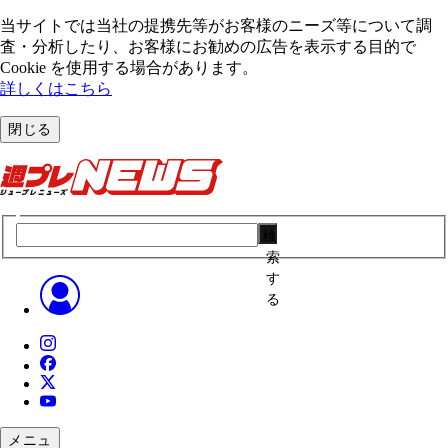
当サイトでは当社の提携先等がお客様のニーズ等について調
査・分析したり、お客様にお勧めの広告を表⽰する⽬的で
Cookie を使⽤する場合があります。
詳しくはこちら
閉じる
検
索
す
る
メニュ