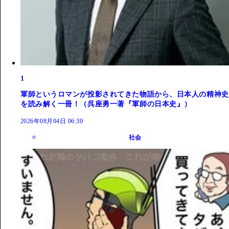
1
軍師というロマンが投影されてきた物語から、日本人の精神史
を読み解く一冊！（呉座勇一著『軍師の日本史』）
2026年08月04日 06:30
社会