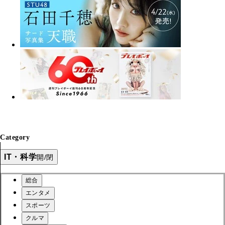
Category
IT・科学
開/閉
総合
エンタメ
スポーツ
クルマ