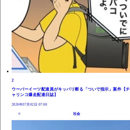
2
ウーバーイーツ配達員がキッパリ断る「ついで指示」案件【チ
ャリンコ爆走配達日誌】
2026年07月02日 07:00
社会