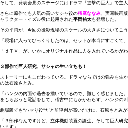
そして、発表会見のステージにはドラマ『進撃の巨人』で主人
さらに原作でも人気の高いサシャ役の
桜庭ななみ
、実写映画版
ャラクター・イズル役に起用された
平岡祐太
も登壇した。
その平岡が、今回の撮影現場のスケールの大きさについてこう
「現場に入ってびっくりしたのは、セットが本当にすごくて、
「ｄＴＶ」が、いかにオリジナル作品に力を入れているかがわ
３部作で巨人研究、サシャの生い立ちも！
ストーリーにもこだわっている。ドラマならではの強みを生か
のは石原さとみ。
「ハンジの内面や過去を描いているので、難しく感じました。
をもらおうと電話をして、稽古中にもかかわらず、ハンジの叫
劇場版でも“ハマり役”だと前評判が高いだけに、石原さとみ
「３部作なんですけど、立体機動装置の誕生、そして巨人研究
います」