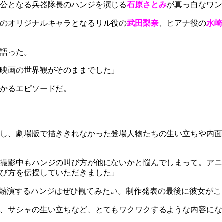
公となる兵器隊長のハンジを演じる
石原さとみ
が真っ白なワン
のオリジナルキャラとなるリル役の
武田梨奈
、ヒアナ役の
水崎
語った。
映画の世界観がそのままでした」
かるエピソードだ。
し、劇場版で描ききれなかった登場人物たちの生い立ちや内面
撮影中もハンジの叫び方が他にないかと悩んでしまって。アニ
び方を伝授していただきました」
が熱演するハンジはぜひ観てみたい。制作発表の最後に彼女が
、サシャの生い立ちなど、とてもワクワクするような内容にな