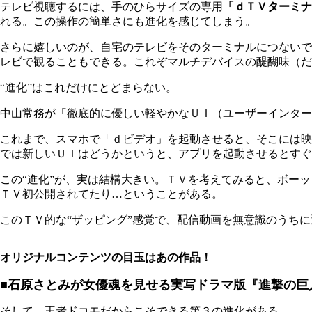
テレビ視聴するには、手のひらサイズの専用
「ｄＴＶターミナ
れる。この操作の簡単さにも進化を感じてしまう。
さらに嬉しいのが、自宅のテレビをそのターミナルにつないで
レビで観ることもできる。これぞマルチデバイスの醍醐味（だ
“進化”はこれだけにとどまらない。
中山常務が「徹底的に優しい軽やかなＵＩ（ユーザーインター
これまで、スマホで「ｄビデオ」を起動させると、そこには映
では新しいＵＩはどうかというと、アプリを起動させるとすぐ
この“進化”が、実は結構大きい。ＴＶを考えてみると、ボー
ＴＶ初公開されてたり…ということがある。
このＴＶ的な“ザッピング”感覚で、配信動画を無意識のうち
オリジナルコンテンツの目玉はあの作品！
■石原さとみが女優魂を見せる実写ドラマ版『進撃の巨
そして、王者ドコモだからこそできる第３の進化がある。