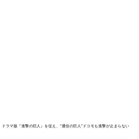
 ドラマ版『進撃の巨人』を従え、“通信の巨人”ドコモも進撃が止まらない