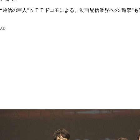
“通信の巨人”ＮＴＴドコモによる、動画配信業界への“進撃”