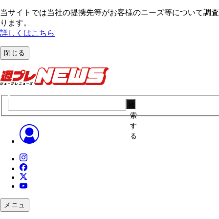
当サイトでは当社の提携先等がお客様のニーズ等について調査・
ります。
詳しくはこちら
閉じる
検
索
す
る
メニュ