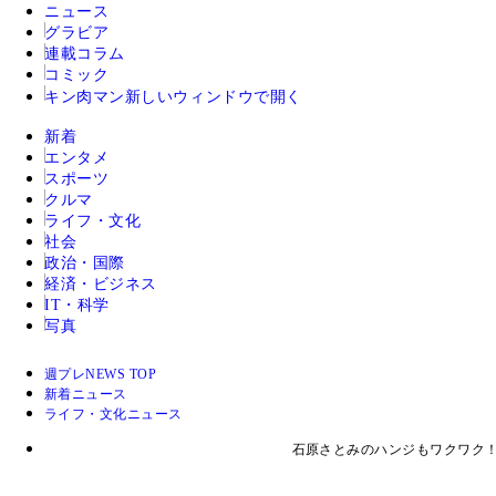
ニュース
グラビア
連載コラム
コミック
キン肉マン
新しいウィンドウで開く
新着
エンタメ
スポーツ
クルマ
ライフ・文化
社会
政治・国際
経済・ビジネス
IT・科学
写真
週プレNEWS TOP
新着ニュース
ライフ・文化ニュース
石原さとみのハンジもワクワク！