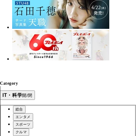
Category
IT・科学
開/閉
総合
エンタメ
スポーツ
クルマ