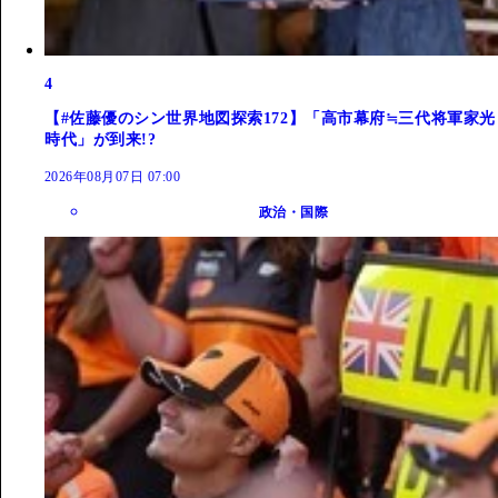
4
【#佐藤優のシン世界地図探索172】「高市幕府≒三代将軍家光
時代」が到来!?
2026年08月07日 07:00
政治・国際