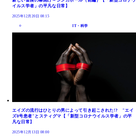
新しい冒険の幕開け～シンガポール（前編）【「新型コロナウ
イルス学者」の平凡な日常】
2025年12月20日 08:15
IT・科学
エイズの流行はひとりの男によって引き起こされた!? "エイ
ズ0号患者"とスティグマ【「新型コロナウイルス学者」の平
凡な日常】
2025年12月13日 08:00