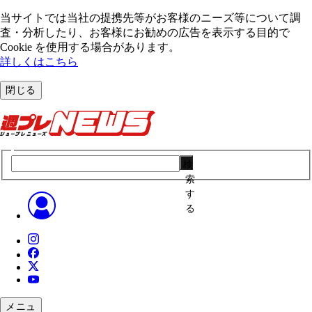
当サイトでは当社の提携先等がお客様のニーズ等について調
査・分析したり、お客様にお勧めの広告を表⽰する⽬的で
Cookie を使⽤する場合があります。
詳しくはこちら
閉じる
検
索
す
る
メニュ