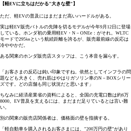
【軽EVに立ちはだかる"大きな壁"】
ただ、軽EVの普及にはまだまだ高いハードルがある。
実は軽EV販売バトルの先陣を切るモデルが今年9月12日に登場
している。ホンダ初の乗用軽EV・N－ONEe：がそれ。WLTC
モードで295㎞という航続距離を誇るが、販売最前線の反応は
冷ややかだ。
ある関東のホンダ販売店スタッフは、こう本音を漏らす。
「お客さまの反応は鈍い印象ですね。依然としてインフラの問
題なども大きく、売れ筋はやはりガソリン車のN－BOXシリー
ズです。どの店舗も同じ状況だと思います」
ちなみに経済産業省の資料によると、全国の充電口数は約6万
8000。EV普及を支えるには、まだまだ足りているとは言い難
い。
別の関東の販売店関係者は、価格面の壁を指摘する。
「軽自動車を購入されるお客さまには、"200万円の壁"があり