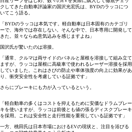
日産リーフをはじめ、数々のEVを実際に購入して徹底チェッ
クしてきた自動車評論家の国沢光宏氏は、BYDのラッコにつ
いてこう語る。
「BYDのラッコは本気です。軽自動車は日本固有のカテゴリ
ーで、海外では存在しない。そんな中で、日本専用に開発して
きた。並々ならぬ意気込みを感じますよね」
国沢氏が驚いたのは溶接。
「通常、クルマは両サイドのパネルと屋根を溶接して組み立て
ますが、ラッコは屋根に高級車で使われるレーザー溶接を採用
していました。これはさびの防止や車体強度の向上に効果があ
り、衝突安全性を考慮している証拠です」
さらにブレーキにも力が入っているという。
「軽自動車の多くはコストを抑えるために安価なドラムブレー
キを使いますが、ラッコは前後とも値の張るディスクブレーキ
を採用。これは安全性と走行性能を重視している証拠です」
一方、桃田氏は日本市場におけるEVの現状と、注目を浴びる