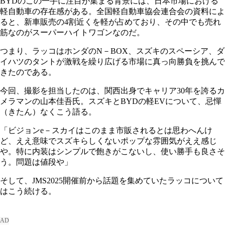
BYDのこの一手に注目が集まる背景には、日本市場における
軽自動車の存在感がある。全国軽自動車協会連合会の資料によ
ると、新車販売の4割近くを軽が占めており、その中でも売れ
筋なのがスーパーハイトワゴンなのだ。
つまり、ラッコはホンダのN－BOX、スズキのスペーシア、ダ
イハツのタントが激戦を繰り広げる市場に真っ向勝負を挑んで
きたのである。
今回、撮影を担当したのは、関西出身でキャリア30年を誇るカ
メラマンの山本佳吾氏。スズキとBYDの軽EVについて、忌憚
（きたん）なくこう語る。
「ビジョンe－スカイはこのまま市販されるとは思わへんけ
ど、ええ意味でスズキらしくないポップな雰囲気がええ感じ
や。特に内装はシンプルで飽きがこないし、使い勝手も良さそ
う。問題は値段や」
そして、JMS2025開催前から話題を集めていたラッコについて
はこう続ける。