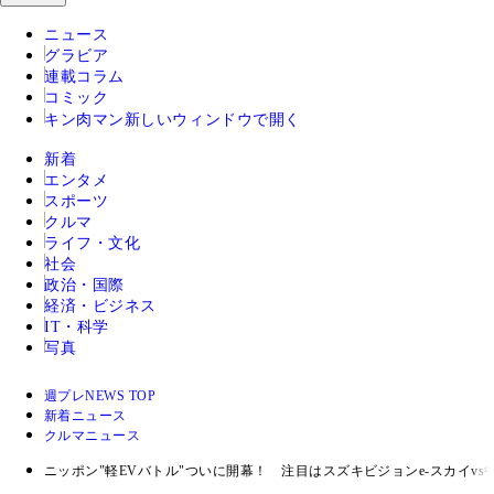
ニュース
グラビア
連載コラム
コミック
キン肉マン
新しいウィンドウで開く
新着
エンタメ
スポーツ
クルマ
ライフ・文化
社会
政治・国際
経済・ビジネス
IT・科学
写真
週プレNEWS TOP
新着ニュース
クルマニュース
ニッポン"軽EVバトル"ついに開幕！ 注目はスズキビジョンe‐スカイvs中国