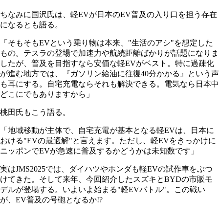
ちなみに国沢氏は、軽EVが日本のEV普及の入り口を担う存在
になるとも語る。
「そもそもEVという乗り物は本来、"生活のアシ"を想定した
もの。テスラの登場で加速力や航続距離ばかりが話題になりま
したが、普及を目指すなら安価な軽EVがベスト。特に過疎化
が進む地方では、『ガソリン給油に往復40分かかる』という声
も耳にする。自宅充電ならそれも解決できる。電気なら日本中
どこにでもありますから」
桃田氏もこう語る。
「地域移動が主体で、自宅充電が基本となる軽EVは、日本に
おける"EVの最適解"と言えます。ただし、軽EVをきっかけに
ニッポンでEVが急速に普及するかどうかは未知数です」
実はJMS2025では、ダイハツやホンダも軽EVの試作車をぶつ
けてきた。そして来年、今回紹介したスズキとBYDの市販モ
デルが登場する。いよいよ始まる"軽EVバトル"。この戦い
が、EV普及の号砲となるか!?