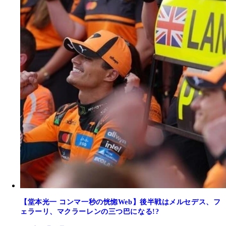
【堂本光一 コンマ一秒の恍惚Web】後半戦はメルセデス、フ
ェラーリ、マクラーレンの三つ巴になる!?