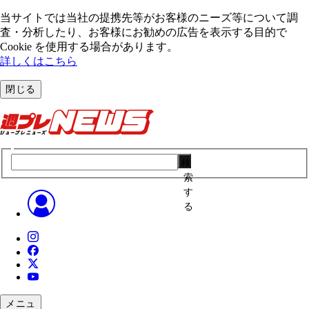
当サイトでは当社の提携先等がお客様のニーズ等について調
査・分析したり、お客様にお勧めの広告を表⽰する⽬的で
Cookie を使⽤する場合があります。
詳しくはこちら
閉じる
検
索
す
る
メニュ