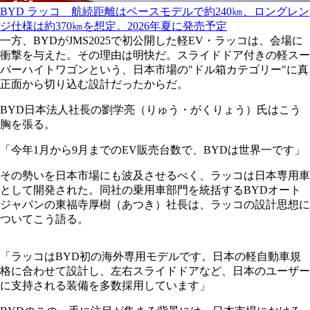
BYD ラッコ 航続距離はベースモデルで約240㎞、ロングレン
ジ仕様は約370㎞を想定。2026年夏に発売予定
一方、BYDがJMS2025で初公開した軽EV・ラッコは、会場に
衝撃を与えた。その理由は明快だ。スライドドア付きの軽スー
パーハイトワゴンという、日本市場の"ドル箱カテゴリー"に真
正面から切り込む設計だったからだ。
BYD日本法人社長の劉学亮（りゅう・がくりょう）氏はこう
胸を張る。
「今年1月から9月までのEV販売台数で、BYDは世界一です」
その勢いを日本市場にも波及させるべく、ラッコは日本専用車
として開発された。同社の乗用車部門を統括するBYDオート
ジャパンの東福寺厚樹（あつき）社長は、ラッコの設計思想に
ついてこう語る。
「ラッコはBYD初の海外専用モデルです。日本の軽自動車規
格に合わせて設計し、左右スライドドアなど、日本のユーザー
に支持される装備を多数採用しています」