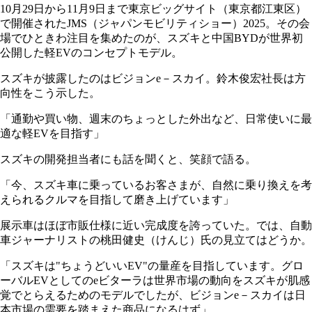
10月29日から11月9日まで東京ビッグサイト（東京都江東区）
で開催されたJMS（ジャパンモビリティショー）2025。その会
場でひときわ注目を集めたのが、スズキと中国BYDが世界初
公開した軽EVのコンセプトモデル。
スズキが披露したのはビジョンe－スカイ。鈴木俊宏社長は方
向性をこう示した。
「通勤や買い物、週末のちょっとした外出など、日常使いに最
適な軽EVを目指す」
スズキの開発担当者にも話を聞くと、笑顔で語る。
「今、スズキ車に乗っているお客さまが、自然に乗り換えを考
えられるクルマを目指して磨き上げています」
展示車はほぼ市販仕様に近い完成度を誇っていた。では、自動
車ジャーナリストの桃田健史（けんじ）氏の見立てはどうか。
「スズキは"ちょうどいいEV"の量産を目指しています。グロ
ーバルEVとしてのeビターラは世界市場の動向をスズキが肌感
覚でとらえるためのモデルでしたが、ビジョンe－スカイは日
本市場の需要を踏まえた商品になるはず」