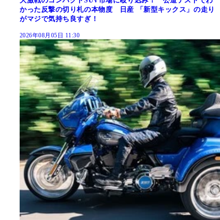
大激戦のコンパクトSUV市場に殴り込み！ 公道テストでわ
かった反撃の切り札の本物度 日産 「新型キックス」の走り
がマジで気持ち良すぎ！
2026年08月05日 11:30