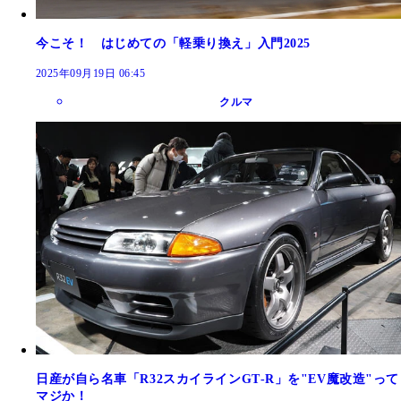
今こそ！ はじめての「軽乗り換え」入門2025
2025年09月19日 06:45
クルマ
日産が自ら名車「R32スカイラインGT‐R」を"EV魔改造"って
マジか！