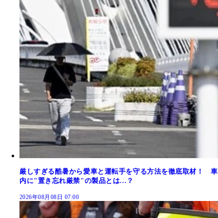
厳しすぎる酷暑から愛車と運転手を守る方法を徹底取材！ 車
内に"置き忘れ厳禁"の製品とは...？
2026年08月08日 07:00