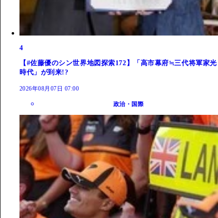
4
【#佐藤優のシン世界地図探索172】「高市幕府≒三代将軍家光
時代」が到来!?
2026年08月07日 07:00
政治・国際