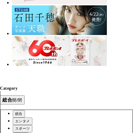
Category
総合
開/閉
総合
エンタメ
スポーツ