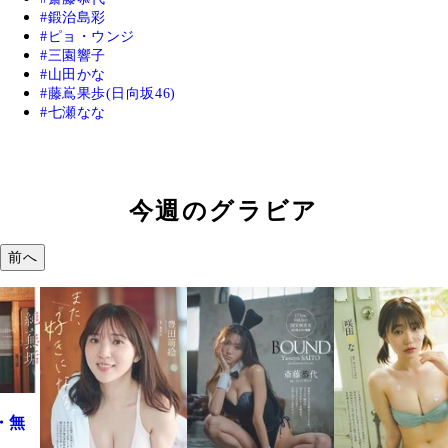
鍛治島彩
ピョ・ウンジ
三園響子
山田かな
藤嶌果歩(日向坂46)
七瀬なな
今週のグラビア
前へ