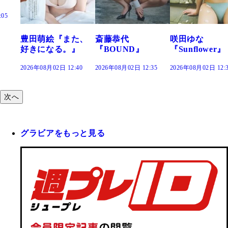
た、
斎藤恭代
咲田ゆな
藤水咲桜『花
』
『BOUND』
『Sunflower』
だまり』
:40
2026年08月02日 12:35
2026年08月02日 12:30
2026年08月02日 12:
次へ
グラビアをもっと見る