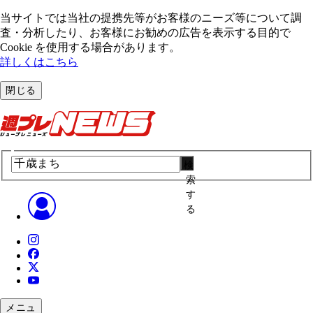
当サイトでは当社の提携先等がお客様のニーズ等について調
査・分析したり、お客様にお勧めの広告を表⽰する⽬的で
Cookie を使⽤する場合があります。
詳しくはこちら
閉じる
検
索
す
る
メニュ