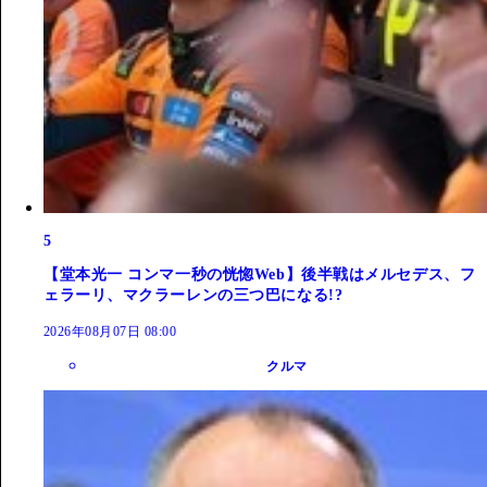
5
【堂本光一 コンマ一秒の恍惚Web】後半戦はメルセデス、フ
ェラーリ、マクラーレンの三つ巴になる!?
2026年08月07日 08:00
クルマ