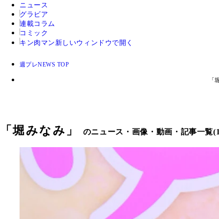
ニュース
グラビア
連載コラム
コミック
キン肉マン
新しいウィンドウで開く
週プレNEWS TOP
「
「
堀みなみ
」
のニュース・画像・動画・記事一覧(1