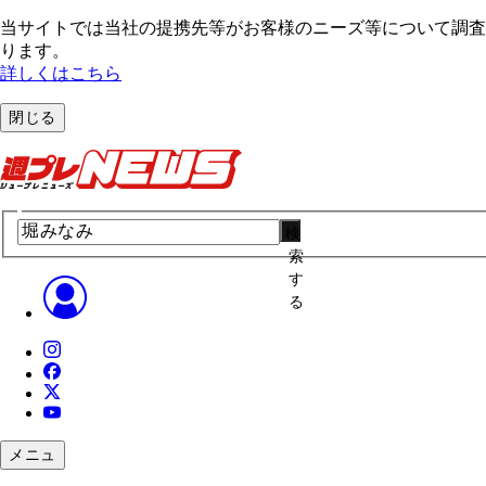
当サイトでは当社の提携先等がお客様のニーズ等について調査・
ります。
詳しくはこちら
閉じる
検
索
す
る
メニュ