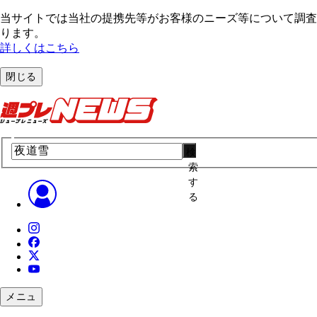
当サイトでは当社の提携先等がお客様のニーズ等について調査・
ります。
詳しくはこちら
閉じる
検
索
す
る
メニュ