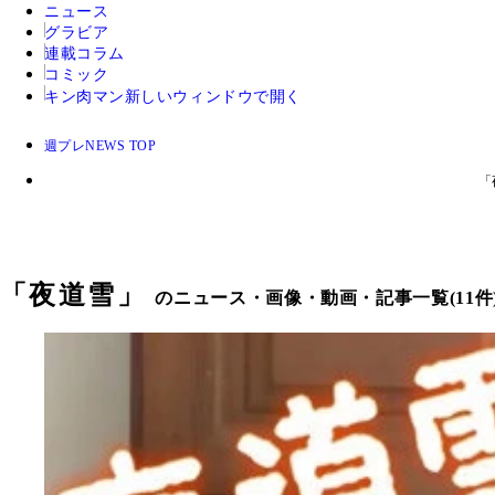
ニュース
グラビア
連載コラム
コミック
キン肉マン
新しいウィンドウで開く
週プレNEWS TOP
「
「
夜道雪
」
のニュース・画像・動画・記事一覧(11件