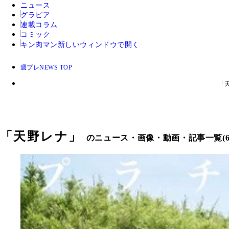
ニュース
グラビア
連載コラム
コミック
キン肉マン
新しいウィンドウで開く
週プレNEWS TOP
「
「
天野レナ
」
のニュース・画像・動画・記事一覧(6