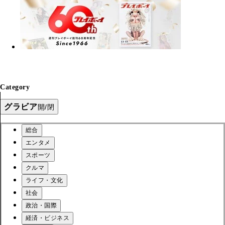
Category
グラビア
開/閉
総合
エンタメ
スポーツ
クルマ
ライフ・文化
社会
政治・国際
経済・ビジネス