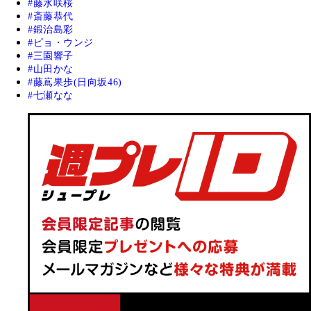
藤水咲桜
斎藤恭代
鍛治島彩
ピョ・ウンジ
三園響子
山田かな
藤嶌果歩(日向坂46)
七瀬なな