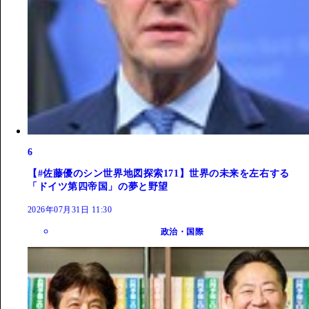
6
【#佐藤優のシン世界地図探索171】世界の未来を左右する
「ドイツ第四帝国」の夢と野望
2026年07月31日 11:30
政治・国際