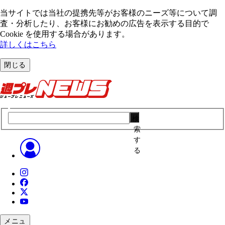
当サイトでは当社の提携先等がお客様のニーズ等について調
査・分析したり、お客様にお勧めの広告を表⽰する⽬的で
Cookie を使⽤する場合があります。
詳しくはこちら
閉じる
検
索
す
る
メニュ