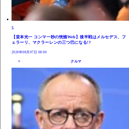
5
【堂本光一 コンマ一秒の恍惚Web】後半戦はメルセデス、フ
ェラーリ、マクラーレンの三つ巴になる!?
2026年08月07日 08:00
クルマ