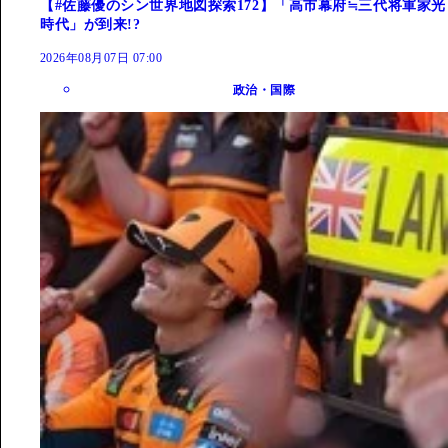
【#佐藤優のシン世界地図探索172】「高市幕府≒三代将軍家光
時代」が到来!?
2026年08月07日 07:00
政治・国際