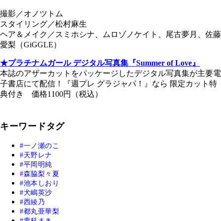
撮影／オノツトム
スタイリング／松村麻生
ヘア＆メイク／スミホシナ、ムロゾノケイト、尾古夢月、佐藤
愛梨（GiGGLE）
★プラチナムガール デジタル写真集『Summer of Love』
本誌のアザーカットをパッケージしたデジタル写真集が主要電
子書店にて配信！『週プレ グラジャパ！』なら 限定カット特
典付き 価格1100円（税込）
キーワードタグ
一ノ瀬のこ
天野レナ
平岡明純
森脇梨々夏
池本しおり
犬嶋英沙
西綾乃
都丸亜華梨
青科まき