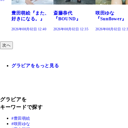
た、
斎藤恭代
咲田ゆな
藤水咲桜『花
』
『BOUND』
『Sunflower』
だまり』
:40
2026年08月02日 12:35
2026年08月02日 12:30
2026年08月02日 12:
次へ
グラビアをもっと見る
グラビアを
キーワードで探す
豊田萌絵
咲田ゆな