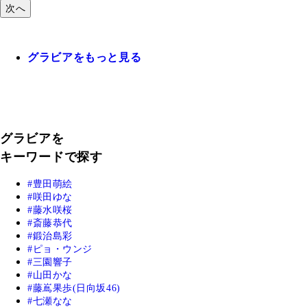
次へ
グラビアをもっと見る
グラビアを
キーワードで探す
豊田萌絵
咲田ゆな
藤水咲桜
斎藤恭代
鍛治島彩
ピョ・ウンジ
三園響子
山田かな
藤嶌果歩(日向坂46)
七瀬なな