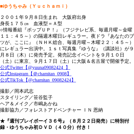
■ゆうちゃみ（Ｙｕｃｈａｍｉ）
２００１年９月８日生まれ 大阪府出身
身長１７５㎝ 血液型＝Ａ型
○情報番組『ポップＵＰ！』（フジテレビ系、毎週月曜～金曜
１１：４５～）の隔週木曜日レギュラー。夜ドラ『あなたのブ
ツが、ここに』（ＮＨＫ総合、毎週月曜～木曜２２：４５～）
にレギュラー出演中。１ｓｔ写真集『ゆうな』（講談社）が９
月８日（木）に発売予定。発売記念イベントを９月１０日
（土）に東京、９月１７日（土）に大阪＆名古屋で開催予定。
公式Twitter【@yuuna09082424_】
公式Instagram【＠chamitan_0908】
公式TikTok【@chamitan_09082424】
撮影／岡本武志
スタイリング／笹谷監子
ヘア＆メイク／市嶋あかね
撮影協力／フォレストアドベンチャー ＩＮ 恩納
★『週刊プレイボーイ３６号』（８月２２日発売）に特別付
録・ゆうちゃみ初ＤＶＤ（４０分）付き！