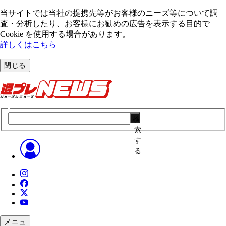
当サイトでは当社の提携先等がお客様のニーズ等について調
査・分析したり、お客様にお勧めの広告を表⽰する⽬的で
Cookie を使⽤する場合があります。
詳しくはこちら
閉じる
検
索
す
る
メニュ