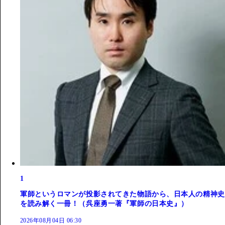
1
軍師というロマンが投影されてきた物語から、日本人の精神史
を読み解く一冊！（呉座勇一著『軍師の日本史』）
2026年08月04日 06:30