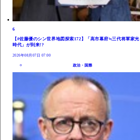
6
【#佐藤優のシン世界地図探索172】「高市幕府≒三代将軍家光
時代」が到来!?
2026年08月07日 07:00
政治・国際