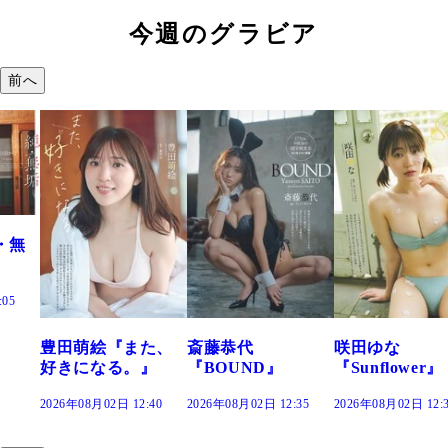
今週のグラビア
前へ
た、
斎藤恭代
咲田ゆな
藤水咲桜『花
』
『BOUND』
『Sunflower』
だまり』
:40
2026年08月02日 12:35
2026年08月02日 12:30
2026年08月02日 12: