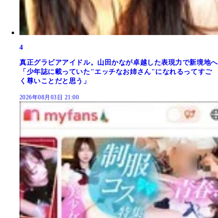
4
真正グラビアアイドル。山田かなが卓越した表現力で新境地へ
「少年誌に載っていた"エッチなお姉さん"になれるってすご
く尊いことだと思う」
2026年08月03日 21:00