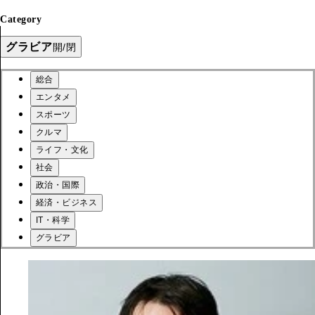
Category
グラビア
開/閉
総合
エンタメ
スポーツ
クルマ
ライフ・文化
社会
政治・国際
経済・ビジネス
IT・科学
グラビア