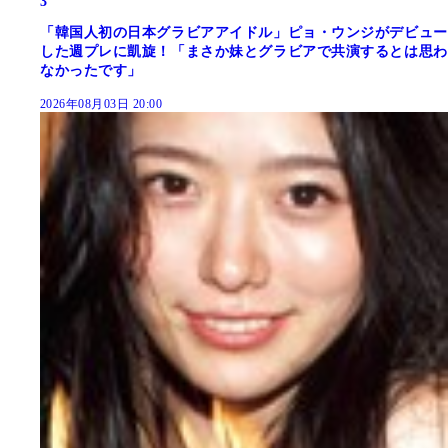
3
「韓国人初の日本グラビアアイドル」ピョ・ウンジがデビュー
した週プレに凱旋！「まさか妹とグラビアで共演するとは思わ
なかったです」
2026年08月03日 20:00