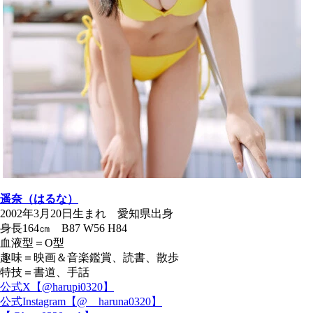
遥奈（はるな）
2002年3月20日生まれ 愛知県出身
身長164㎝ B87 W56 H84
血液型＝O型
趣味＝映画＆音楽鑑賞、読書、散歩
特技＝書道、手話
公式X【@harupi0320】
公式Instagram【@__haruna0320】