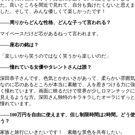
た。良いところを間近で見れて、自分も負けたくないと思えま
した。そして、みんな優しくて楽しかったです！
――周りからどんな性格、どんな子って言われる？
マイペースだけど芯があるねって言われます。
――座右の銘は？
「楽しいから笑うのではなく笑うから楽しいのだ」
――憧れている女優やタレントさんは誰？
深田恭子さんです。色気とかわいさがあって、柔らかい雰囲気
なのに芯のあるところが本当に素敵で、人を惹きつける力に強
く憧れています。画面に映るだけで世界が少しロマンチックに
見えるような方。深田さん独特のキラキラしたオーラにずっと
憧れています。
――100万円を自由に使えます、但し制限時間は2時間。どう使
う？
家族と旅行にいきたいです！ 素敵な景色を共有したい。