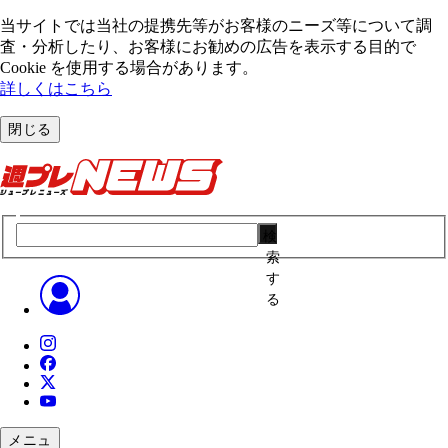
当サイトでは当社の提携先等がお客様のニーズ等について調
査・分析したり、お客様にお勧めの広告を表⽰する⽬的で
Cookie を使⽤する場合があります。
詳しくはこちら
閉じる
検
索
す
る
メニュ