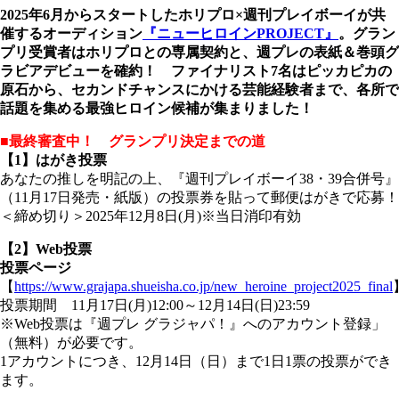
2025年6月からスタートしたホリプロ×週刊プレイボーイが共
催するオーディション
『ニューヒロインPROJECT』
。グラン
プリ受賞者はホリプロとの専属契約と、週プレの表紙＆巻頭グ
ラビアデビューを確約！ ファイナリスト7名はピッカピカの
原石から、セカンドチャンスにかける芸能経験者まで、各所で
話題を集める最強ヒロイン候補が集まりました！
■最終審査中！ グランプリ決定までの道
【1】はがき投票
あなたの推しを明記の上、『週刊プレイボーイ38・39合併号』
（11月17日発売・紙版）の投票券を貼って郵便はがきで応募！
＜締め切り＞2025年12月8日(月)※当日消印有効
【2】Web投票
投票ページ
【
https://www.grajapa.shueisha.co.jp/new_heroine_project2025_final
投票期間 11月17日(月)12:00～12月14日(日)23:59
※Web投票は『週プレ グラジャパ！』へのアカウント登録」
（無料）が必要です。
1アカウントにつき、12月14日（日）まで1日1票の投票ができ
ます。