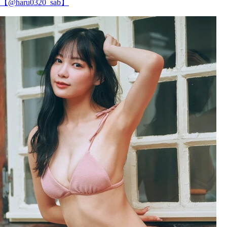
【@haru0320_sab】