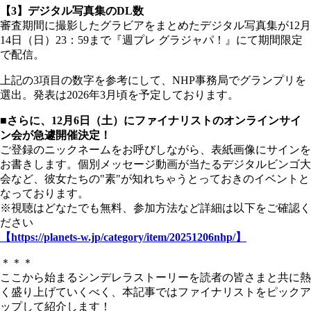
【3】デジタル写真集のDL数
審査期間に撮影したグラビアをまとめたデジタル写真集が12月
14日（日）23：59まで『週プレ グラジャパ！』にて期間限定
で配信。
上記の3項目の数字を参考にして、NHP事務局でグランプリを
選出。発表は2026年3月頃を予定しております。
■さらに、12月6日（土）にファイナリストのオンラインサイ
ン会が急遽開催決定！
ご登録のニックネームをお呼びしながら、表紙画像にサインを
お書きします。個別メッセージ動画が当たるデジタルビンゴ大
会など、彼女たちの"素"が知れちゃうとっておきのイベントと
なっております。
※視聴はどなたでも無料、参加方法など詳細は以下をご確認く
ださい
【https://planets-w.jp/category/item/20251206nhp/】
＊＊＊
ここから始まるシンデレラストーリーを読者の皆さまと共に熱
く盛り上げていくべく、本記事ではファイナリストをピックア
ップして紹介します！