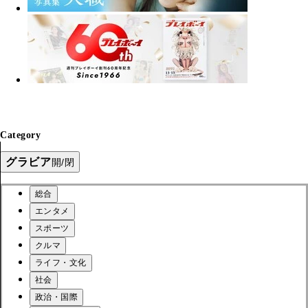
Category
グラビア
開/閉
総合
エンタメ
スポーツ
クルマ
ライフ・文化
社会
政治・国際