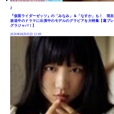
2
『仮面ライダーゼッツ』の「みなみ」＆「なすか」も！ 現在
放送中のドラマに出演中のモデルのグラビアを大特集【週プレ
グラジャパ！】
2026年08月05日 12:00