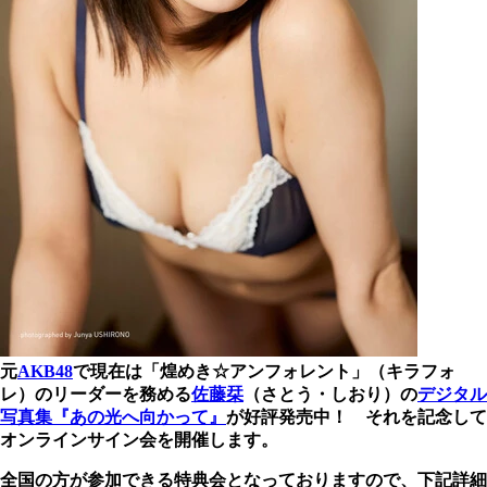
元
AKB48
で現在は「煌めき☆アンフォレント」（キラフォ
レ）のリーダーを務める
佐藤栞
（さとう・しおり）の
デジタル
写真集『あの光へ向かって』
が好評発売中！ それを記念して
オンラインサイン会を開催します。
全国の方が参加できる特典会となっておりますので、下記詳細