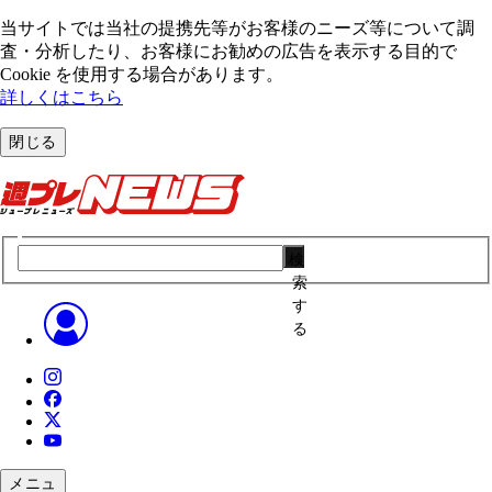
当サイトでは当社の提携先等がお客様のニーズ等について調
査・分析したり、お客様にお勧めの広告を表⽰する⽬的で
Cookie を使⽤する場合があります。
詳しくはこちら
閉じる
検
索
す
る
メニュ