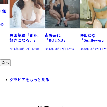
また、
斎藤恭代
咲田ゆな
藤水咲桜『花
。』
『BOUND』
『Sunflower』
だまり』
2:40
2026年08月02日 12:35
2026年08月02日 12:30
2026年08月02日 12
次へ
グラビアをもっと見る