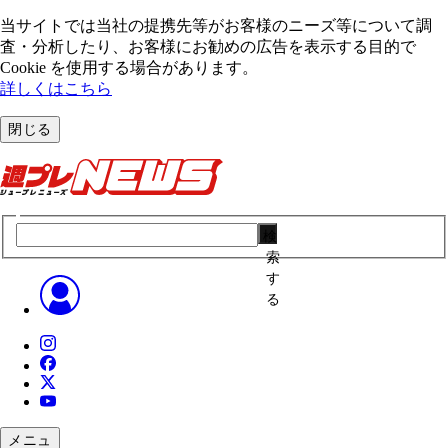
当サイトでは当社の提携先等がお客様のニーズ等について調
査・分析したり、お客様にお勧めの広告を表⽰する⽬的で
Cookie を使⽤する場合があります。
詳しくはこちら
閉じる
検
索
す
る
メニュ