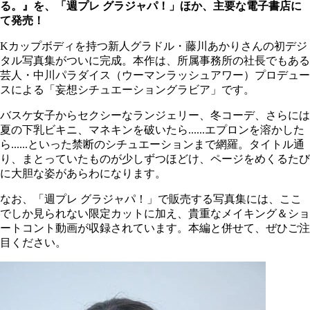
る。』を、「週プレ グラジャパ！」ほか、主要な電子書店に
て発売！
Kカップボディを持つ新人グラドル・藤川あかりさんの初デジ
タル写真集がついに完成。本作は、所属事務所の社長でもある
芸人・中川パラダイス（ウーマンラッシュアワー）プロデュー
スによる「妄想シチュエーショングラビア」です。
バスケ女子からセクシーなランジェリー、冬コーデ、さらには
夏の下乳ビキニ、マネキンを破いたら......エプロンを溶かした
ら......といった禁断のシチュエーションまで網羅。タイトル通
り、まとっていたものが少しずつほどけ、ページをめくるたび
に大胆な姿があらわになります。
なお、「週プレ グラジャパ！」で販売する写真集には、ここ
でしか見られない限定カットに加え、貴重なメイキング＆ショ
ートコント動画が収録されています。本編と併せて、ぜひご注
目ください。