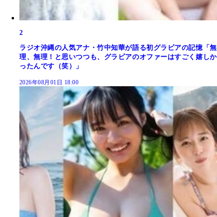
2
ラジオ沖縄の人気アナ・竹中知華が語る初グラビアの記憶「無
理、無理！と思いつつも、グラビアのオファーはすごく嬉しか
ったんです（笑）」
2026年08月01日 18:00