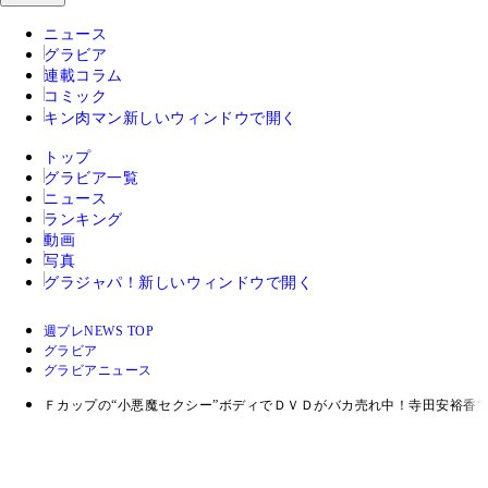
ニュース
グラビア
連載コラム
コミック
キン肉マン
新しいウィンドウで開く
トップ
グラビア一覧
ニュース
ランキング
動画
写真
グラジャパ！
新しいウィンドウで開く
週プレNEWS TOP
グラビア
グラビアニュース
Ｆカップの“小悪魔セクシー”ボディでＤＶＤがバカ売れ中！寺田安裕香“