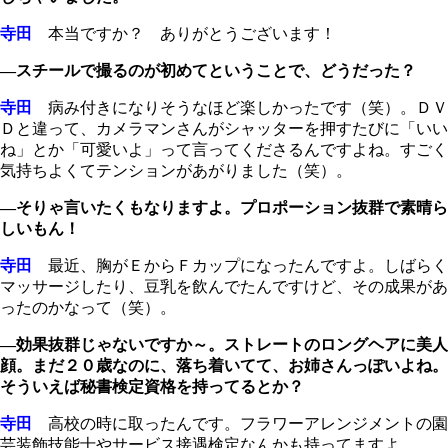
寺田
本当ですか？ ありがとうございます！
―スチールで撮るのが初めてということで、どうだった？
寺田
病み付きになりそうなほど楽しかったです（笑）。ＤＶ
Ｄと違って、カメラマンさんがシャッターを押すたびに「いい
ね」とか「可愛いよ」って言ってくださるんですよね。すごく
気持ちよくてテンションがあがりました（笑）。
―そりゃ言いたくもなりますよ。プロポーション抜群で素晴ら
しいもん！
寺田
最近、胸がＥからＦカップになったんですよ。しばらく
マッサージしたり、豆乳を飲んでたんですけど、その成果があ
ったのかなって（笑）。
―効果抜群じゃないですか～。ストレートのロングヘアに美人
顔。まだ２０歳なのに、落ち着いてて、お姉さんっぽいよね。
そういえば秘書検定資格を持ってるとか？
寺田
高校の時に取ったんです。フラワーアレンジメントの園
芸装飾技能士やサービス接遇検定なんかも持ってますよ。