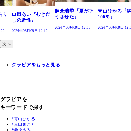
2026年08月09日 1
麻倉瑞季『夏がそ
青山ひかる『純度
むきだ
うさせた』
100％』
2026年08月09日 12:35
2026年08月09日 12:30
12:40
次へ
グラビアをもっと見る
グラビアを
キーワードで探す
青山ひかる
真田まこと
栗原もみじ