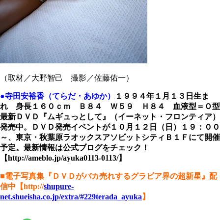
（取材／大野智己 撮影／佐藤佑一）
●寺田安裕香（てらだ・あゆか）
１９９４年１月１３日生ま
れ 身長１６０ｃｍ Ｂ８４ Ｗ５９ Ｈ８４ 血液型＝Ｏ型
最新ＤＶＤ『ムギュっとして』（イーネット・フロンティア）
発売中。ＤＶＤ発売イベントが１０月１２日（日）１９：００
～、東京・秋葉原ラオックスアソビットシティＢ１Ｆにて開催
予定。最新情報は公式ブログをチェック！
【http://ameblo.jp/ayuka0113-0113/】
■電子写真集『ＤＶＤがバカ売れするグラビア界の超新星』配
信中【http://
shupure-
net.shueisha.co.jp/extra/#229terada_ayuka
】