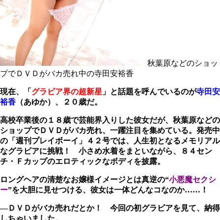
秋葉原などのショッ
プでＤＶＤがバカ売れ中の寺田安裕香
現在、「
グラビア界の超新星
」と話題を呼んでいるのが
寺田安
裕香
（あゆか）、２０歳だ。
高校卒業後の１８歳で芸能界入りした彼女だが、
秋葉原などの
ショップでＤＶＤがバカ売れ
、一躍注目を集めている。発売中
の「週刊プレイボーイ」４２号では、人生初となるメモリアル
なグラビアに挑戦！ 小さめ水着をまといながら、８４セン
チ・Ｆカップのエロティックなボディを披露。
ロングヘアの清楚なお嬢様イメージとは真逆の“
小悪魔セクシ
ー
”を大胆に見せつける、彼女は一体どんなコなのか……！
―ＤＶＤがバカ売れだとか！ 今回の初グラビアを見て、納得
しちゃいました。