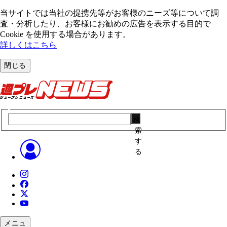
当サイトでは当社の提携先等がお客様のニーズ等について調
査・分析したり、お客様にお勧めの広告を表⽰する⽬的で
Cookie を使⽤する場合があります。
詳しくはこちら
閉じる
検
索
す
る
メニュ