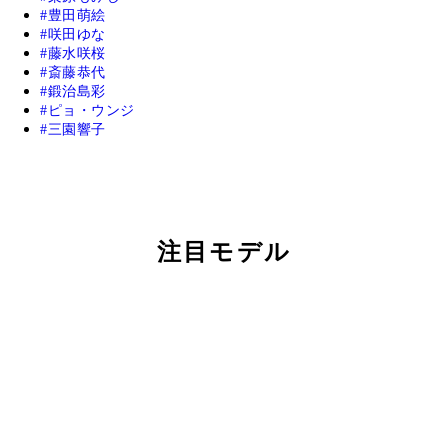
豊田萌絵
咲田ゆな
藤水咲桜
斎藤恭代
鍛治島彩
ピョ・ウンジ
三園響子
注目モデル