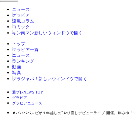
ニュース
グラビア
連載コラム
コミック
キン肉マン
新しいウィンドウで開く
トップ
グラビア一覧
ニュース
ランキング
動画
写真
グラジャパ！
新しいウィンドウで開く
週プレNEWS TOP
グラビア
グラビアニュース
＃ババババンビが１年越しの"やり直しデビューライブ"開催。岸みゆ「