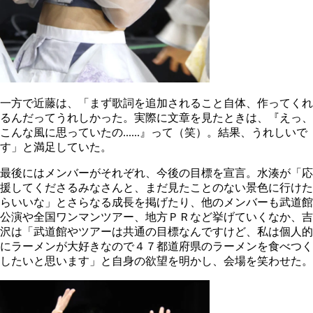
一方で近藤は、「まず歌詞を追加されること自体、作ってくれ
るんだってうれしかった。実際に文章を見たときは、『えっ、
こんな風に思っていたの......』って（笑）。結果、うれしいで
す」と満足していた。
最後にはメンバーがそれぞれ、今後の目標を宣言。水湊が「応
援してくださるみなさんと、まだ見たことのない景色に行けた
らいいな」とさらなる成長を掲げたり、他のメンバーも武道館
公演や全国ワンマンツアー、地方ＰＲなど挙げていくなか、吉
沢は「武道館やツアーは共通の目標なんですけど、私は個人的
にラーメンが大好きなので４７都道府県のラーメンを食べつく
したいと思います」と自身の欲望を明かし、会場を笑わせた。