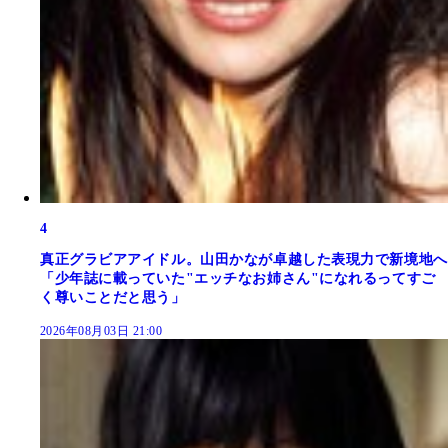
4
真正グラビアアイドル。山田かなが卓越した表現力で新境地へ
「少年誌に載っていた"エッチなお姉さん"になれるってすご
く尊いことだと思う」
2026年08月03日 21:00