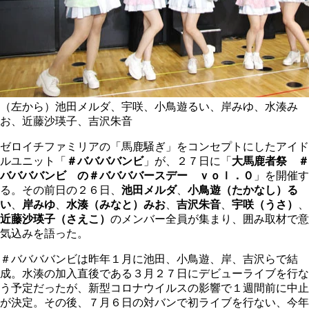
（左から）池田メルダ、宇咲、小鳥遊るい、岸みゆ、水湊み
お、近藤沙瑛子、吉沢朱音
ゼロイチファミリアの「馬鹿騒ぎ」をコンセプトにしたアイド
ルユニット「
＃ババババンビ
」が、２７日に「
大馬鹿者祭 ＃
ババババンビ の＃ババババースデー ｖｏｌ．０
」を開催す
る。その前日の２６日、
池田メルダ
、
小鳥遊（たかなし）る
い
、
岸みゆ
、
水湊（みなと）みお
、
吉沢朱音
、
宇咲（うさ）
、
近藤沙瑛子（さえこ）
のメンバー全員が集まり、囲み取材で意
気込みを語った。
＃ババババンビは昨年１月に池田、小鳥遊、岸、吉沢らで結
成。水湊の加入直後である３月２７日にデビューライブを行な
う予定だったが、新型コロナウイルスの影響で１週間前に中止
が決定。その後、７月６日の対バンで初ライブを行ない、今年