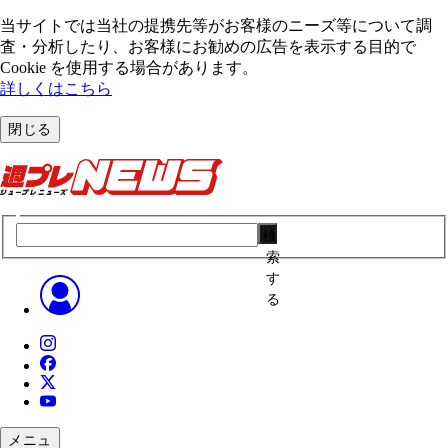
当サイトでは当社の提携先等がお客様のニーズ等について調
査・分析したり、お客様にお勧めの広告を表⽰する⽬的で
Cookie を使⽤する場合があります。
詳しくはこちら
閉じる
検
索
す
る
メニュ