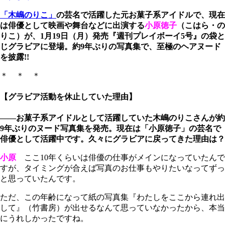
「木嶋のりこ」
の芸名で活躍した元お菓子系アイドルで、現在
は俳優として映画や舞台などに出演する
小原徳子
（こはら・の
りこ）が、1月19日（月）発売『週刊プレイボーイ5号』の袋と
じグラビアに登場。約9年ぶりの写真集で、至極のヘアヌード
を披露!!
＊ ＊ ＊
【グラビア活動を休止していた理由】
――お菓子系アイドルとして活躍していた木嶋のりこさんが約
9年ぶりのヌード写真集を発売。現在は「小原徳子」の芸名で
俳優として活躍中です。久々にグラビアに戻ってきた理由は？
小原
ここ10年くらいは俳優の仕事がメインになっていたんで
すが、タイミングが合えば写真のお仕事もやりたいなってずっ
と思っていたんです。
ただ、この年齢になって紙の写真集『わたしをここから連れ出
して』（竹書房）が出せるなんて思っていなかったから、本当
にうれしかったですね。