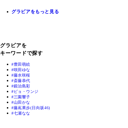
グラビアをもっと見る
グラビアを
キーワードで探す
豊田萌絵
咲田ゆな
藤水咲桜
斎藤恭代
鍛治島彩
ピョ・ウンジ
三園響子
山田かな
藤嶌果歩(日向坂46)
七瀬なな