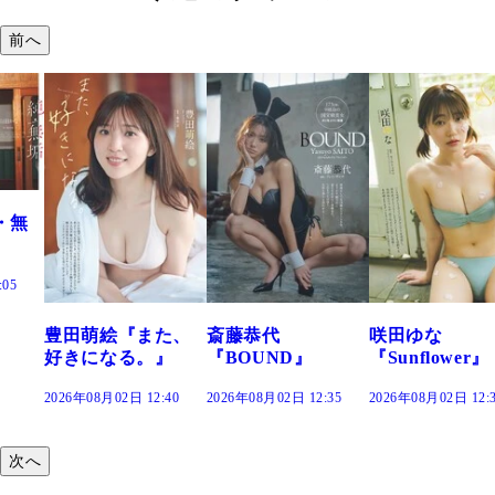
前へ
また、
斎藤恭代
咲田ゆな
藤水咲桜『
。』
『BOUND』
『Sunflower』
だまり』
12:40
2026年08月02日 12:35
2026年08月02日 12:30
2026年08月02日 1
次へ