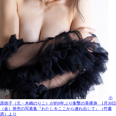
小
原徳子（元・木嶋のりこ）が約9年ぶり衝撃の美裸身 1月30日
（金）発売の写真集『わたしをここから連れ出して』（竹書
房）より