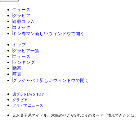
ニュース
グラビア
連載コラム
コミック
キン肉マン
新しいウィンドウで開く
トップ
グラビア一覧
ニュース
ランキング
動画
写真
グラジャパ！
新しいウィンドウで開く
週プレNEWS TOP
グラビア
グラビアニュース
元お菓子系アイドル、木嶋のりこが9年ぶりのヌード「慣れてきたとは