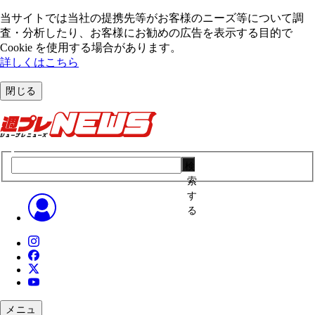
当サイトでは当社の提携先等がお客様のニーズ等について調
査・分析したり、お客様にお勧めの広告を表⽰する⽬的で
Cookie を使⽤する場合があります。
詳しくはこちら
閉じる
検
索
す
る
メニュ