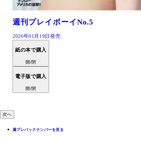
『週刊プレイボーイPREMIUM 
期グラビア傑作選』
2025年12月22日発売
紙の本で購入
開/閉
電子版で購入
開/閉
次へ
週プレバックナンバーを見る