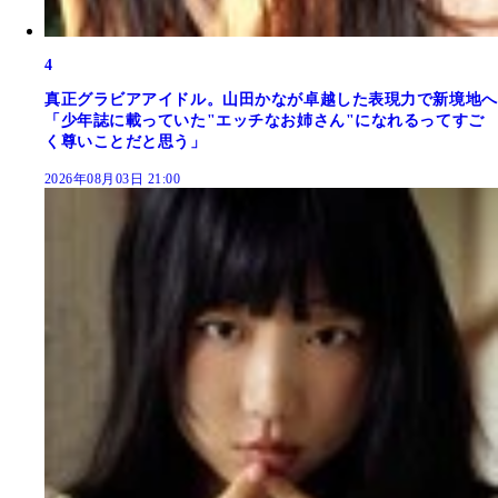
4
真正グラビアアイドル。山田かなが卓越した表現力で新境地へ
「少年誌に載っていた"エッチなお姉さん"になれるってすご
く尊いことだと思う」
2026年08月03日 21:00