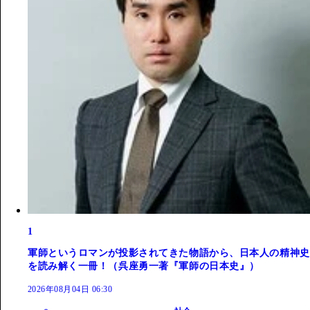
1
軍師というロマンが投影されてきた物語から、日本人の精神史
を読み解く一冊！（呉座勇一著『軍師の日本史』）
2026年08月04日 06:30