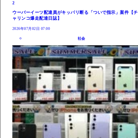
2
ウーバーイーツ配達員がキッパリ断る「ついで指示」案件【チ
ャリンコ爆走配達日誌】
2026年07月02日 07:00
社会