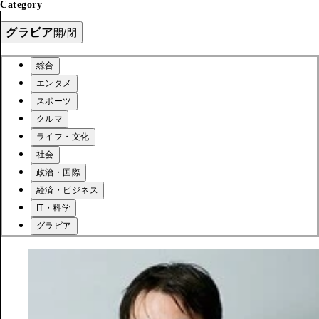
Category
グラビア
開/閉
総合
エンタメ
スポーツ
クルマ
ライフ・文化
社会
政治・国際
経済・ビジネス
IT・科学
グラビア