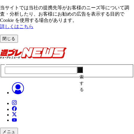
当サイトでは当社の提携先等がお客様のニーズ等について調
査・分析したり、お客様にお勧めの広告を表⽰する⽬的で
Cookie を使⽤する場合があります。
詳しくはこちら
閉じる
検
索
す
る
メニュ