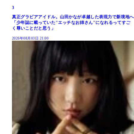
3
真正グラビアアイドル。山田かなが卓越した表現力で新境地へ
「少年誌に載っていた"エッチなお姉さん"になれるってすご
く尊いことだと思う」
2026年08月03日 21:00