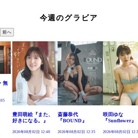
今週のグラビア
前へ
た、
斎藤恭代
咲田ゆな
藤水咲桜『花
』
『BOUND』
『Sunflower』
だまり』
:40
2026年08月02日 12:35
2026年08月02日 12:30
2026年08月02日 12: