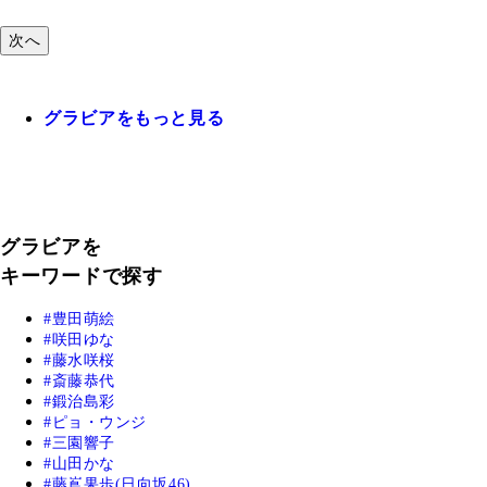
次へ
グラビアをもっと見る
グラビアを
キーワードで探す
豊田萌絵
咲田ゆな
藤水咲桜
斎藤恭代
鍛治島彩
ピョ・ウンジ
三園響子
山田かな
藤嶌果歩(日向坂46)