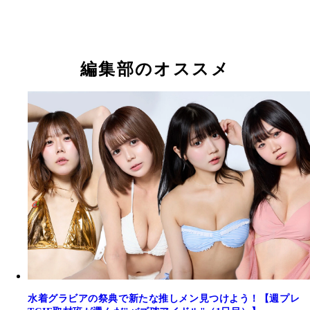
五百木いお（MelMi）
福田はな (Cherie!)
宇佐美りな（うさみ・りな）
豆塚あみ（きゅ～くる）
志賀乃愛（アイドルカレッジ）
花城奈央（きゅ～くる）
菜乙（iTRiP・アイドルカレッジ・おむすびコロコ
佐藤ふう（オカシリゾート）
編集部のオススメ
水着グラビアの祭典で新たな推しメン見つけよう！【週プレ