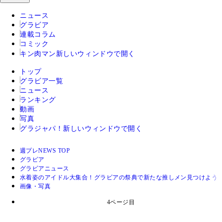
ニュース
グラビア
連載コラム
コミック
キン肉マン
新しいウィンドウで開く
トップ
グラビア一覧
ニュース
ランキング
動画
写真
グラジャパ！
新しいウィンドウで開く
週プレNEWS TOP
グラビア
グラビアニュース
水着姿のアイドル大集合！グラビアの祭典で新たな推しメン見つけよう！【
画像・写真
4ページ目