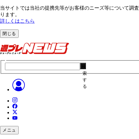
当サイトでは当社の提携先等がお客様のニーズ等について調査・
ります。
詳しくはこちら
閉じる
検
索
す
る
メニュ