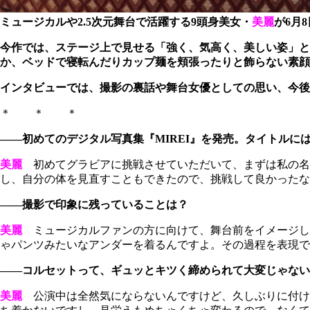
ミュージカルや2.5次元舞台で活躍する9頭身美女・
美麗
が6月8
今作では、ステージ上で見せる「強く、気高く、美しい姿」と
か、ベッドで寝転んだりカップ麺を頬張ったりと飾らない素顔
インタビューでは、撮影の裏話や舞台女優としての思い、今後
＊ ＊ ＊
――初めてのデジタル写真集『MIREI』を発売。タイトルに
美麗
初めてグラビアに挑戦させていただいて、まずは私の名
し、自分の体を見直すこともできたので、挑戦して良かったな
――撮影で印象に残っていることは？
美麗
ミュージカルファンの方に向けて、舞台前をイメージし
ゃパンツみたいなアンダーを着るんですよ。その過程を表現
――コルセットって、ギュッとキツく締められて大変じゃない
美麗
公演中は全然気にならないんですけど、久しぶりに付け