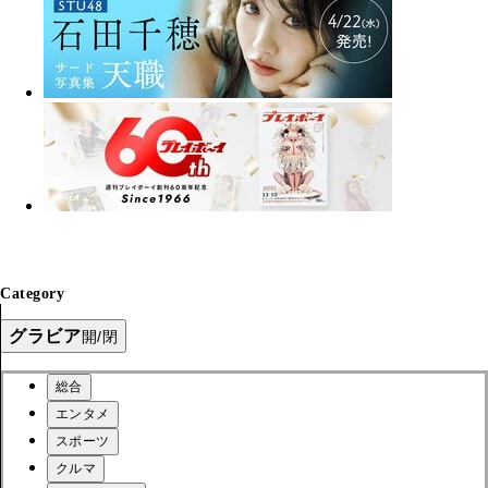
Category
グラビア
開/閉
総合
エンタメ
スポーツ
クルマ