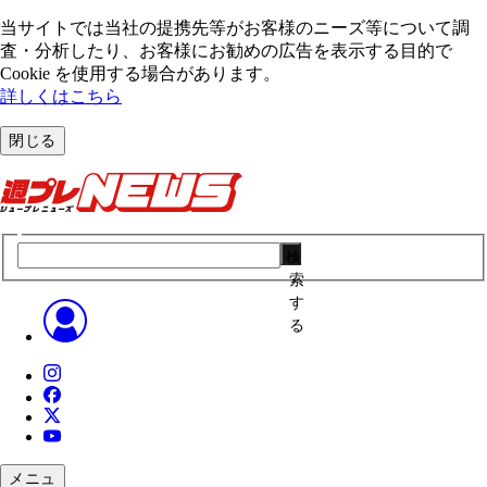
当サイトでは当社の提携先等がお客様のニーズ等について調
査・分析したり、お客様にお勧めの広告を表⽰する⽬的で
Cookie を使⽤する場合があります。
詳しくはこちら
閉じる
検
索
す
る
メニュ