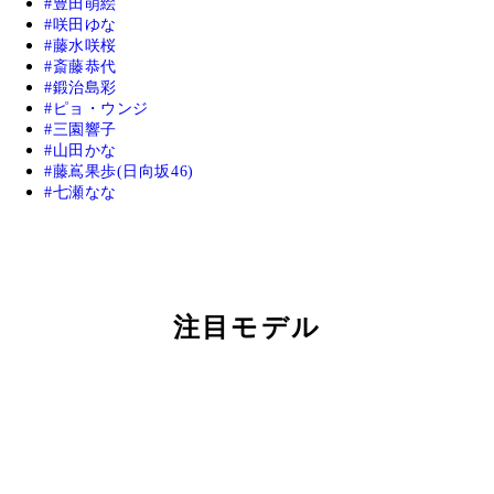
豊田萌絵
咲田ゆな
藤水咲桜
斎藤恭代
鍛治島彩
ピョ・ウンジ
三園響子
山田かな
藤嶌果歩(日向坂46)
七瀬なな
注目モデル