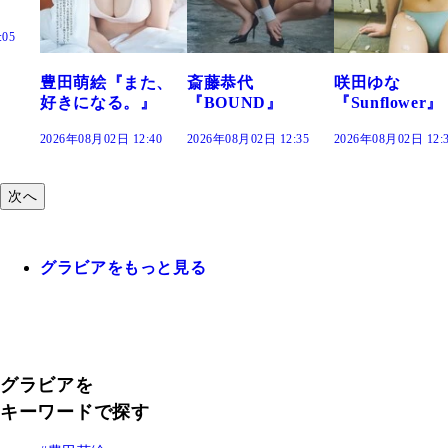
た、
斎藤恭代
咲田ゆな
藤水咲桜『花
』
『BOUND』
『Sunflower』
だまり』
:40
2026年08月02日 12:35
2026年08月02日 12:30
2026年08月02日 12:
次へ
グラビアをもっと見る
グラビアを
キーワードで探す