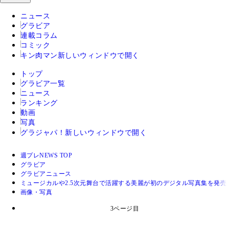
ニュース
グラビア
連載コラム
コミック
キン肉マン
新しいウィンドウで開く
トップ
グラビア一覧
ニュース
ランキング
動画
写真
グラジャパ！
新しいウィンドウで開く
週プレNEWS TOP
グラビア
グラビアニュース
ミュージカルや2.5次元舞台で活躍する美麗が初のデジタル写真集を発売
画像・写真
3ページ目