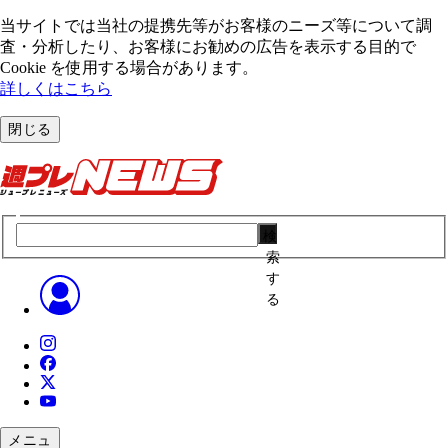
当サイトでは当社の提携先等がお客様のニーズ等について調
査・分析したり、お客様にお勧めの広告を表⽰する⽬的で
Cookie を使⽤する場合があります。
詳しくはこちら
閉じる
検
索
す
る
メニュ