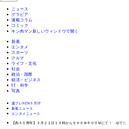
ニュース
グラビア
連載コラム
コミック
キン肉マン
新しいウィンドウで開く
新着
エンタメ
スポーツ
クルマ
ライフ・文化
社会
政治・国際
経済・ビジネス
IT・科学
写真
週プレNEWS TOP
新着ニュース
エンタメニュース
【肉４０周年】３月２２日１９時からＳＨＯＷＲＯＯＭにて！ ゆでた