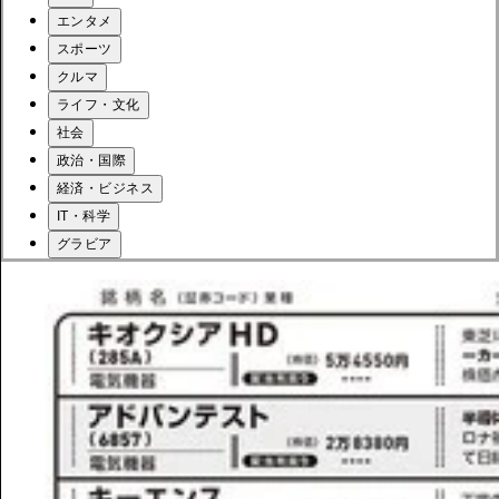
エンタメ
スポーツ
クルマ
ライフ・文化
社会
政治・国際
経済・ビジネス
IT・科学
グラビア