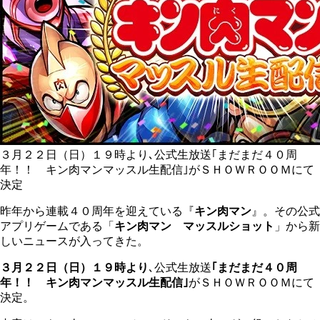
３月２２日（日）１９時より､公式生放送｢まだまだ４０周
年！！ キン肉マンマッスル生配信｣がＳＨＯＷＲＯＯＭにて
決定
昨年から連載４０周年を迎えている『
キン肉マン
』。その公式
アプリゲームである「
キン肉マン マッスルショット
」から新
しいニュースが入ってきた。
３月２２日（日）１９時より
､公式生放送
｢まだまだ４０周
年！！ キン肉マンマッスル生配信｣
がＳＨＯＷＲＯＯＭにて
決定。