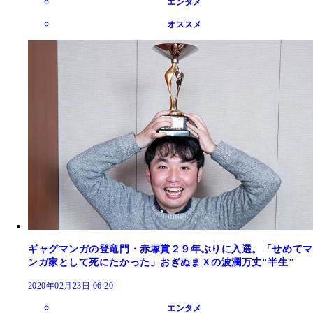
エンタメ
オススメ
ギャグマンガの登竜門・赤塚賞２９年ぶりに入選。「せめてマ
ンガ家として死にたかった」おぎぬまＸの波瀾万丈"半生"
2020年02月23日 06:20
エンタメ