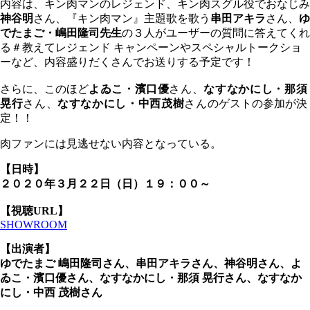
内容は、キン肉マンのレジェンド、キン肉スグル役でおなじみ
神谷明
さん、『キン肉マン』主題歌を歌う
串田アキラ
さん、
ゆ
でたまご・嶋田隆司先生
の３人がユーザーの質問に答えてくれ
る
＃教えてレジェンド キャンペーンやスペシャルトークショ
ーなど、内容盛りだくさんでお送りする予定です！
さらに、このほど
よゐこ・濱口優
さん、
なすなかにし・那須
晃行
さん、
なすなかにし・中西茂樹
さんの
ゲストの参加が決
定！！
肉ファンには見逃せない内容となっている。
【日時】
２０２０年３月２２日（日）１９：００～
【視聴URL】
SHOWROOM
【出演者】
ゆでたまご 嶋田隆司さん、
串田アキラさん、神谷明さん、
よ
ゐこ・濱口優
さん、
なすなかにし・那須 晃行
さん、
なすなか
にし・中西 茂樹
さん