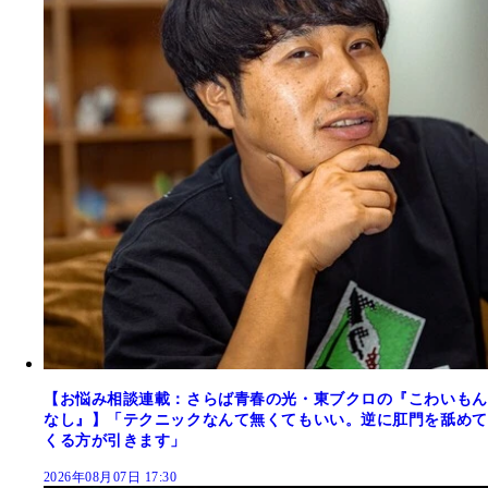
【お悩み相談連載：さらば青春の光・東ブクロの『こわいもん
なし』】「テクニックなんて無くてもいい。逆に肛門を舐めて
くる方が引きます」
2026年08月07日 17:30