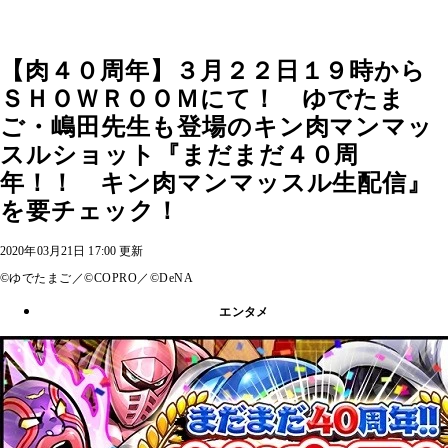
【肉４０周年】３月２２日１９時から
ＳＨＯＷＲＯＯＭにて！ ゆでたま
ご・嶋田先生も登場のキン肉マンマッ
スルショット『まだまだ４０周
年！！ キン肉マンマッスル生配信』
を要チェック！
2020年03月21日 17:00 更新
©ゆでたまご／©COPRO／©DeNA
エンタメ