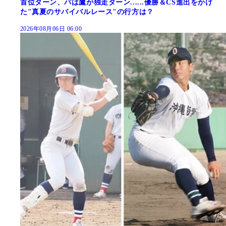
首位ターン、パは鷹が独走ターン......優勝＆CS進出をかけ
た"真夏のサバイバルレース"の行方は？
2026年08月06日 06:00