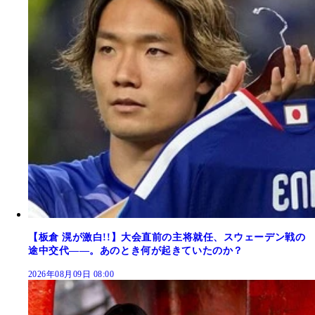
【板倉 滉が激白!!】大会直前の主将就任、スウェーデン戦の
途中交代――。あのとき何が起きていたのか？
2026年08月09日 08:00