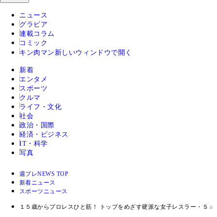
ニュース
グラビア
連載コラム
コミック
キン肉マン
新しいウィンドウで開く
新着
エンタメ
スポーツ
クルマ
ライフ・文化
社会
政治・国際
経済・ビジネス
IT・科学
写真
週プレNEWS TOP
新着ニュース
スポーツニュース
１５歳からプロレスひと筋！ トップをめざす硬派な女子レスラー・Ｓａ