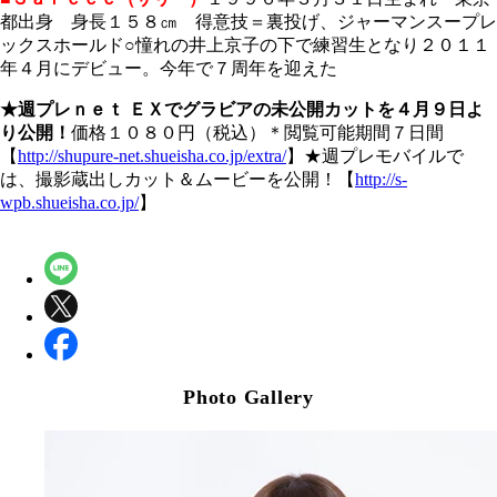
都出身 身長１５８㎝ 得意技＝裏投げ、ジャーマンスープレ
ックスホールド○憧れの井上京子の下で練習生となり２０１１
年４月にデビュー。今年で７周年を迎えた
★週プレｎｅｔ ＥＸでグラビアの未公開カットを４月９日よ
り公開！
価格１０８０円（税込）＊閲覧可能期間７日間
【
http://shupure-net.shueisha.co.jp/extra/
】★週プレモバイルで
は、撮影蔵出しカット＆ムービーを公開！【
http://s-
wpb.shueisha.co.jp/
】
Photo Gallery