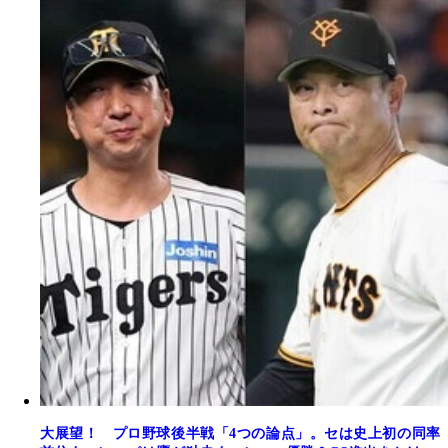
大展望！ プロ野球後半戦「4つの論点」。セは史上初の同率