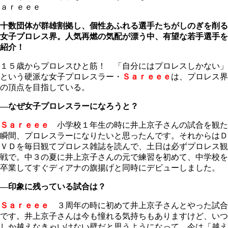
ａｒｅｅｅ
十数団体が群雄割拠し、個性あふれる選手たちがしのぎを削る
女子プロレス界。人気再燃の気配が漂う中、有望な若手選手を
紹介！
１５歳からプロレスひと筋！ 「自分にはプロレスしかない」
という硬派な女子プロレスラー・
Ｓａｒｅｅｅ
は、プロレス界
の頂点を目指している。
―なぜ女子プロレスラーになろうと？
Ｓａｒｅｅｅ
小学校１年生の時に井上京子さんの試合を観た
瞬間、プロレスラーになりたいと思ったんです。それからはＤ
ＶＤを毎日観てプロレス雑誌を読んで、土日は必ずプロレス観
戦で。中３の夏に井上京子さんの元で練習を初めて、中学校を
卒業してすぐディアナの旗揚げと同時にデビューしました。
―印象に残っている試合は？
Ｓａｒｅｅｅ
３周年の時に初めて井上京子さんとやった試合
です。井上京子さんは今も憧れる気持ちもありますけど、いつ
しか越えなきゃいけない壁だと思うようになって、今は「越え