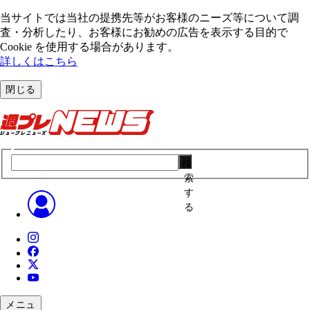
当サイトでは当社の提携先等がお客様のニーズ等について調
査・分析したり、お客様にお勧めの広告を表⽰する⽬的で
Cookie を使⽤する場合があります。
詳しくはこちら
閉じる
検
索
す
る
メニュ