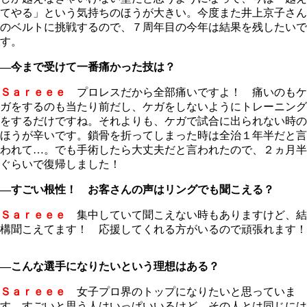
てやる」という気持ちのほうが大きい。今度また井上京子さん
のベルトに挑戦するので、７周年目の今年は結果を残したいで
す。
―今まで受けて一番痛かった技は？
Ｓａｒｅｅｅ
プロレスだから全部痛いですよ！ 痛いのもケ
ガをするのも当たり前だし、ケガをしないようにトレーニング
をするだけですね。それよりも、ケガで試合に出られない時の
ほうが辛いです。鎖骨を折ってしまった時は全治１年半だと言
われて…。でも手術したら大丈夫だと言われたので、２ヵ月半
ぐらいで復帰しました！
―すごい根性！ お客さんの声はリングでも聞こえる？
Ｓａｒｅｅｅ
集中していて聞こえない時もありますけど、結
構聞こえてます！ 応援してくれる方がいるので頑張れます！
―こんな選手になりたいという理想はある？
Ｓａｒｅｅｅ
女子プロ界のトップになりたいと思っていま
す。すごいと思う人はいっぱいいるけど、その人とは同じには