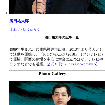
濱田祐太郎
はまだ・ゆうたろう
濱田祐太郎の記事一覧
1989
年生まれ、兵庫県神戸市出身。
2013
年より芸人とし
て活動を開始し、『
R-1
ぐらんぷり
2018
』（フジテレビ）
で優勝。関西の劇場を中心に舞台に立つほか、テレビや
ラジオなどでも活躍。
公式
X
【
@7LnFxg25Wdnv8K5
】
Photo Gallery