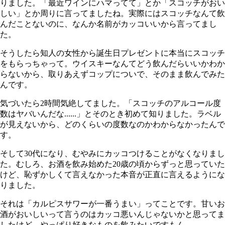
りました。「最近ワインにハマってて」とか「スコッチがおい
しい」とか周りに言ってましたね。実際にはスコッチなんて飲
んだことないのに、なんか名前がカッコいいから言ってまし
た。
そうしたら知人の女性から誕生日プレゼントに本当にスコッチ
をもらっちゃって。ウイスキーなんてどう飲んだらいいかわか
らないから、取りあえずコップについで、そのまま飲んでみた
んです。
気づいたら2時間気絶してました。「スコッチのアルコール度
数はヤバいんだな
......
」とそのとき初めて知りました。ラベル
が見えないから、どのくらいの度数なのかわからなかったんで
す。
そして
30
代になり、むやみにカッコつけることがなくなりまし
た。むしろ、お酒を飲み始めた
20
歳の頃からずっと思っていた
けど、恥ずかしくて言えなかった本音が正直に言えるようにな
りました。
それは「カルピスサワーが一番うまい」ってことです。甘いお
酒がおいしいって言うのはカッコ悪いんじゃないかと思ってま
したけど、やっぱり好きなものを飲みたいですもん。