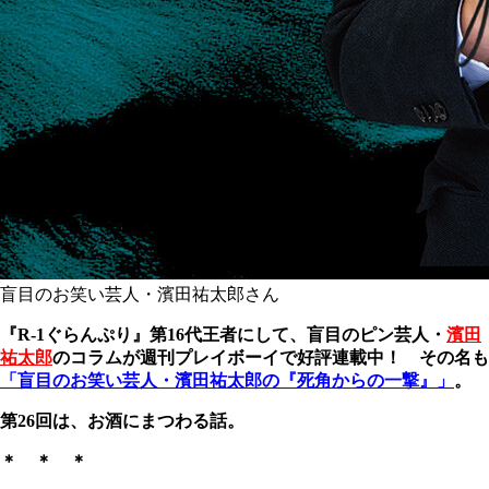
盲目のお笑い芸人・濱田祐太郎さん
『
R-1
ぐらんぷり』第
16
代王者にして、盲目のピン芸人・
濱田
祐太郎
のコラムが週刊プレイボーイで好評連載中！ その名も
「盲目のお笑い芸人・濱田祐太郎の『死角からの一撃』」
。
第26回は、お酒にまつわる話。
＊ ＊ ＊