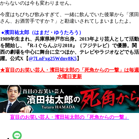
からないのは今も変わりません。
今度はちびちび飲みすぎて、一緒に飲んでいた後輩から「濱田
さん、お酒苦手ですか？」と勘違いされてしまいましたよ。
●濱田祐太郎（はまだ・ゆうたろう）
1989年生まれ、兵庫県神戸市出身。2013年より芸人として活動
を開始し、『R-1ぐらんぷり2018』（フジテレビ）で優勝。関
西の劇場を中心に舞台に立つほか、テレビやラジオなどでも活
躍。公式X【
@7LnFxg25Wdnv8K5
】
★盲目のお笑い芸人・濱田祐太郎の「死角からの一撃」は毎週
水曜日更新
盲目のお笑い芸人・濱田祐太郎の「死角からの一撃」