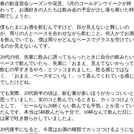
春の歓送迎会シーズンや花見、5月のゴールデンウイークが終
わって、お酒好きの人たちは飲み会の予定が少し落ち着いた時
期でしょうか。
僕もたまにお酒を飲むんですけど、目が見えないと難しいの
が、周りの人とペースを合わせながら飲むこと。何人かでお酒
を飲んでいても、僕は周りがどんなペースでグラスを空けてい
るのか見えないんです。
20
代の頃、先輩に飲みに誘ってもらったときに自分の飲みたい
ペースで飲んでいたら、先輩に「おまえ、見えてないからって
飲むの早すぎるやろ」とツッコまれました。怒る感じではな
く、「おまえ、ペースすごいな！」って喜んでくれている感じ
でしたけどね。
でも実際、
20
代前半の頃は、飲む量が多いほうがカッコいいと
思っていました。女のコと飲んでいるときも、カッコつけよう
として、「ビールなら
20
杯くらい飲んでも平気」とか言ってい
たんです。本当は5杯飲んだら十分で、
10
杯なんて飲んだ日に
は家で吐き散らかしていましたよ。
20
代後半になると、今度はお酒の種類でカッコつけるようにな