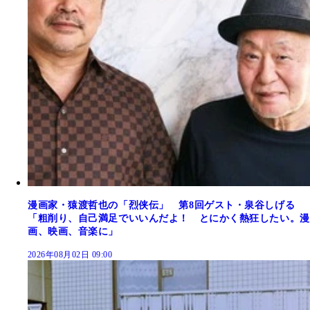
漫画家・猿渡哲也の「烈侠伝」 第8回ゲスト・泉谷しげる
「粗削り、自己満足でいいんだよ！ とにかく熱狂したい。漫
画、映画、音楽に」
2026年08月02日 09:00