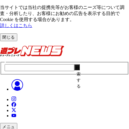
当サイトでは当社の提携先等がお客様のニーズ等について調
査・分析したり、お客様にお勧めの広告を表⽰する⽬的で
Cookie を使⽤する場合があります。
詳しくはこちら
閉じる
検
索
す
る
メニュ