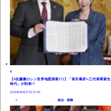
4
【#佐藤優のシン世界地図探索172】「高市幕府≒三代将軍家光
時代」が到来!?
2026年08月07日 07:00
政治・国際