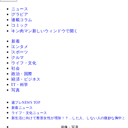
ニュース
グラビア
連載コラム
コミック
キン肉マン
新しいウィンドウで開く
新着
エンタメ
スポーツ
クルマ
ライフ・文化
社会
政治・国際
経済・ビジネス
IT・科学
写真
週プレNEWS TOP
新着ニュース
ライフ・文化ニュース
新生活に向けて整形女性が増加！？…した人、しない人の微妙な胸中と
画像・写真