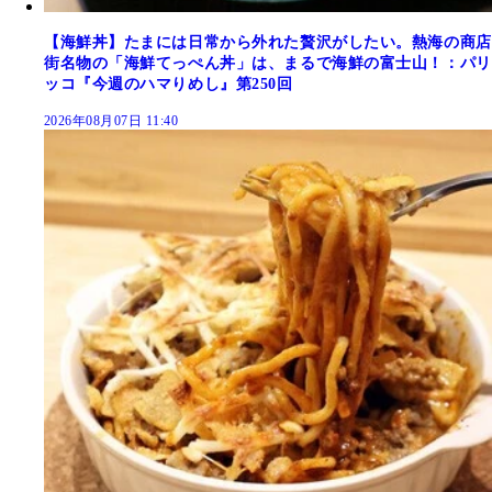
【海鮮丼】たまには日常から外れた贅沢がしたい。熱海の商店
街名物の「海鮮てっぺん丼」は、まるで海鮮の富士山！：パリ
ッコ『今週のハマりめし』第250回
2026年08月07日 11:40