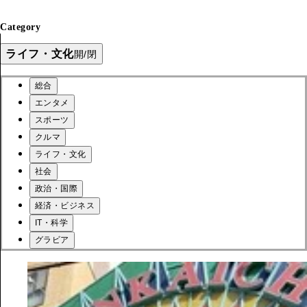
Category
ライフ・文化
開/閉
総合
エンタメ
スポーツ
クルマ
ライフ・文化
社会
政治・国際
経済・ビジネス
IT・科学
グラビア