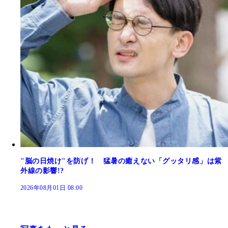
"脳の日焼け"を防げ！ 猛暑の癒えない「グッタリ感」は紫
外線の影響!?
2026年08月01日 08:00