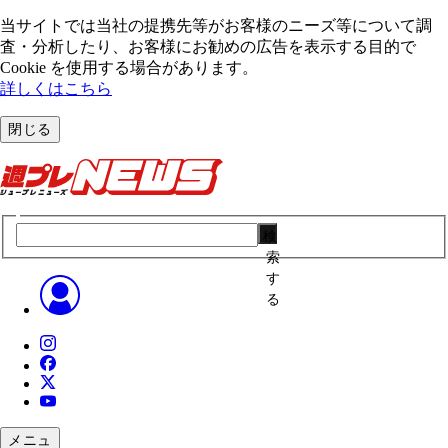
当サイトでは当社の提携先等がお客様のニーズ等について調
査・分析したり、お客様にお勧めの広告を表⽰する⽬的で
Cookie を使⽤する場合があります。
詳しくはこちら
閉じる
検
索
す
る
メニュ