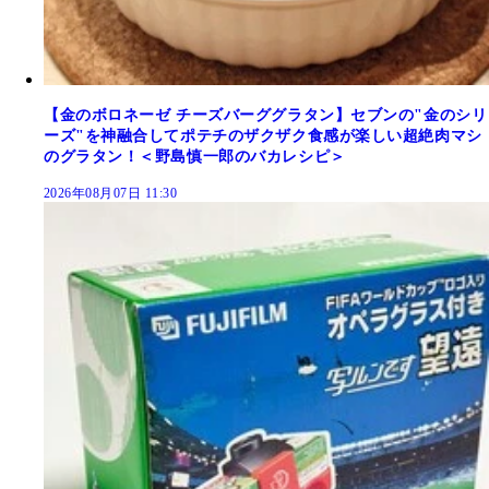
【金のボロネーゼ チーズバーググラタン】セブンの"金のシリ
ーズ"を神融合してポテチのザクザク食感が楽しい超絶肉マシ
のグラタン！＜野島慎一郎のバカレシピ＞
2026年08月07日 11:30