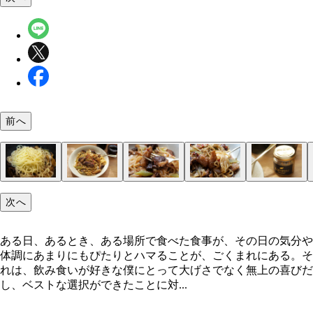
前へ
ウシータの「おつまみ麺」
「カラヒグ麺」
アナグマ肉
そんな肉をぐつぐつと
アナグマ丼
作っていきましょう
カラヒグ麺と混ぜれば
完成！
いただきます！
脂身と麺の相性がすごい
「KUMAMASU」
アナグマスパゲティに熊マスタード
次へ
ある日、あるとき、ある場所で食べた食事が、その日の気分や
体調にあまりにもぴたりとハマることが、ごくまれにある。そ
れは、飲み食いが好きな僕にとって大げさでなく無上の喜びだ
し、ベストな選択ができたことに対...