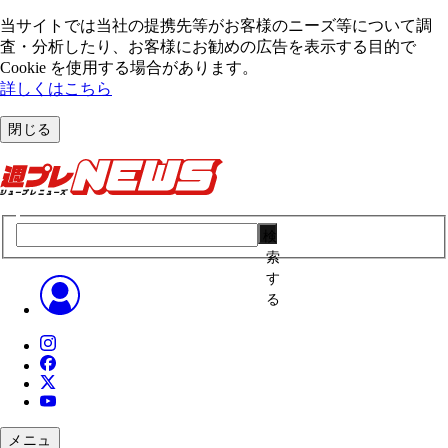
当サイトでは当社の提携先等がお客様のニーズ等について調
査・分析したり、お客様にお勧めの広告を表⽰する⽬的で
Cookie を使⽤する場合があります。
詳しくはこちら
閉じる
検
索
す
る
メニュ