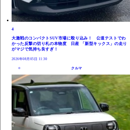
4
大激戦のコンパクトSUV市場に殴り込み！ 公道テストでわ
かった反撃の切り札の本物度 日産 「新型キックス」の走り
がマジで気持ち良すぎ！
2026年08月05日 11:30
クルマ