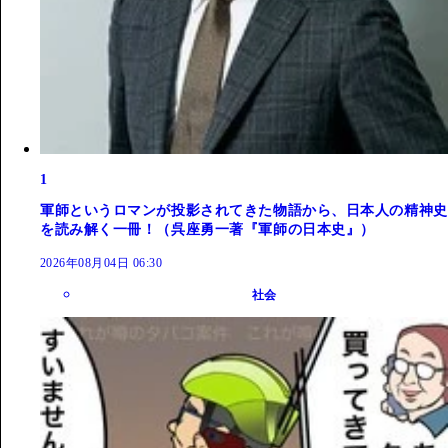
1
軍師というロマンが投影されてきた物語から、日本人の精神史
を読み解く一冊！（呉座勇一著『軍師の日本史』）
2026年08月04日 06:30
社会