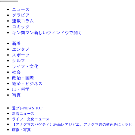
ニュース
グラビア
連載コラム
コミック
キン肉マン
新しいウィンドウで開く
新着
エンタメ
スポーツ
クルマ
ライフ・文化
社会
政治・国際
経済・ビジネス
IT・科学
写真
週プレNEWS TOP
新着ニュース
ライフ・文化ニュース
【アナグマスパゲティ】絶品レアジビエ、アナグマ肉の煮込みにカラヒグ
画像・写真