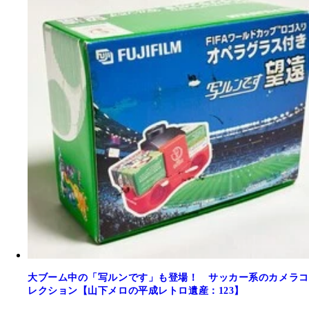
大ブーム中の「写ルンです」も登場！ サッカー系のカメラコ
レクション【山下メロの平成レトロ遺産：123】