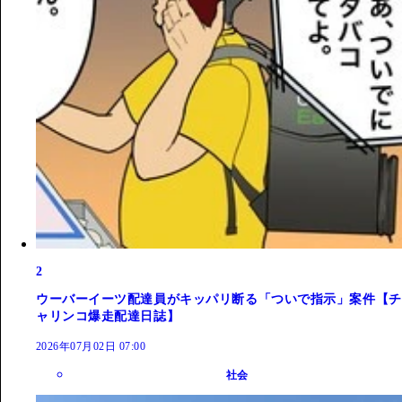
2
ウーバーイーツ配達員がキッパリ断る「ついで指示」案件【チ
ャリンコ爆走配達日誌】
2026年07月02日 07:00
社会