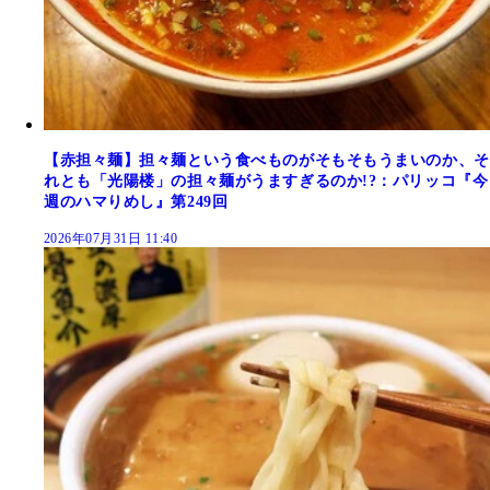
【赤担々麺】担々麺という食べものがそもそもうまいのか、そ
れとも「光陽楼」の担々麺がうますぎるのか!?：パリッコ『今
週のハマりめし』第249回
2026年07月31日 11:40