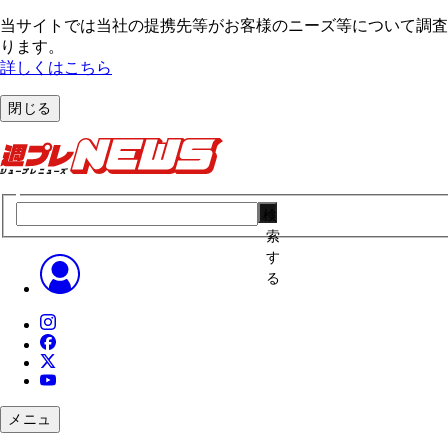
当サイトでは当社の提携先等がお客様のニーズ等について調査・
ります。
詳しくはこちら
閉じる
検
索
す
る
メニュ