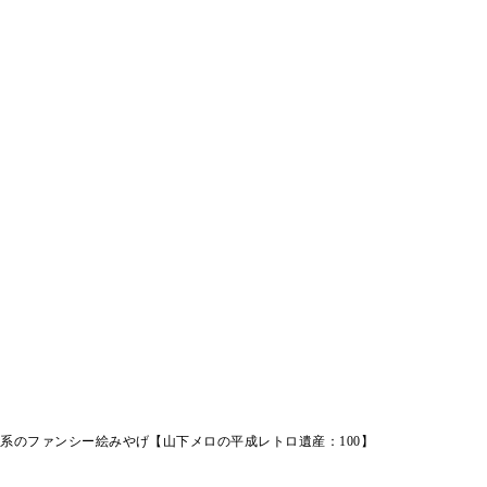
系のファンシー絵みやげ【山下メロの平成レトロ遺産：100】