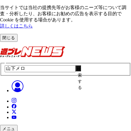
当サイトでは当社の提携先等がお客様のニーズ等について調
査・分析したり、お客様にお勧めの広告を表⽰する⽬的で
Cookie を使⽤する場合があります。
詳しくはこちら
閉じる
検
索
す
る
メニュ