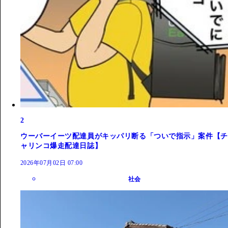
2
ウーバーイーツ配達員がキッパリ断る「ついで指示」案件【チ
ャリンコ爆走配達日誌】
2026年07月02日 07:00
社会