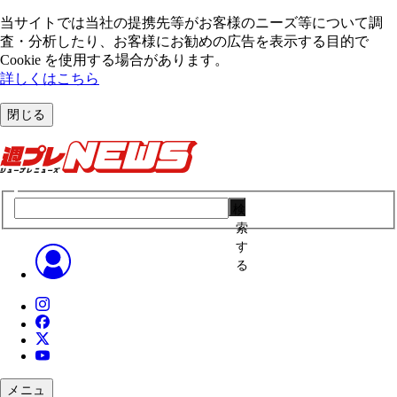
当サイトでは当社の提携先等がお客様のニーズ等について調
査・分析したり、お客様にお勧めの広告を表⽰する⽬的で
Cookie を使⽤する場合があります。
詳しくはこちら
閉じる
検
索
す
る
メニュ