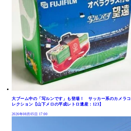
大ブーム中の「写ルンです」も登場！ サッカー系のカメラコ
レクション【山下メロの平成レトロ遺産：123】
2026年08月05日 17:00