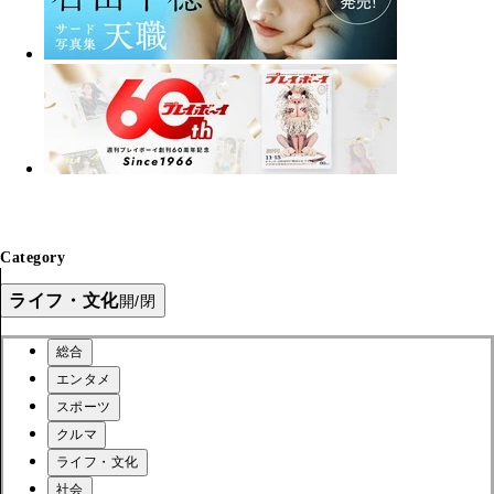
Category
ライフ・文化
開/閉
総合
エンタメ
スポーツ
クルマ
ライフ・文化
社会