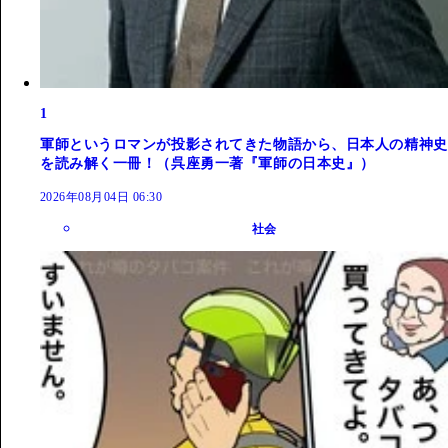
1
軍師というロマンが投影されてきた物語から、日本人の精神史
を読み解く一冊！（呉座勇一著『軍師の日本史』）
2026年08月04日 06:30
社会