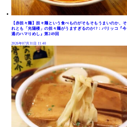
【赤担々麺】担々麺という食べものがそもそもうまいのか、そ
れとも「光陽楼」の担々麺がうますぎるのか!?：パリッコ『今
週のハマりめし』第249回
2026年07月31日 11:40