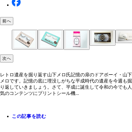
前へ
ボタニクス フレグランスパフ サシェビーズという
ビーズ
このデザインのつけまもあった
次へ
レトロ遺産を掘り返す山下メロ氏
通称、プリつけま。ピンクとミントグリーンの2種
ピンクの綿棒、ハート形コットンパフとばんそうこ
レトロ遺産を掘り返す山下メロ氏記憶の扉のドアボーイ・山下
者には下まつげ用やシークレットなども
セット
メロです。記憶の底に埋没しがちな平成時代の遺産を今週も掘
り返していきましょう。さて、平成に誕生して令和の今でも人
気のコンテンツにプリントシール機...
この記事を読む