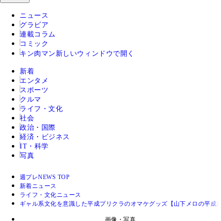
ニュース
グラビア
連載コラム
コミック
キン肉マン
新しいウィンドウで開く
新着
エンタメ
スポーツ
クルマ
ライフ・文化
社会
政治・国際
経済・ビジネス
IT・科学
写真
週プレNEWS TOP
新着ニュース
ライフ・文化ニュース
ギャル系文化を意識した平成プリクラのオマケグッズ【山下メロの平成レ
画像・写真