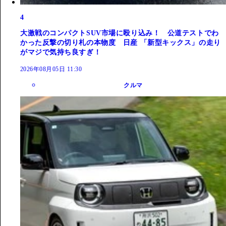
4
大激戦のコンパクトSUV市場に殴り込み！ 公道テストでわ
かった反撃の切り札の本物度 日産 「新型キックス」の走り
がマジで気持ち良すぎ！
2026年08月05日 11:30
クルマ