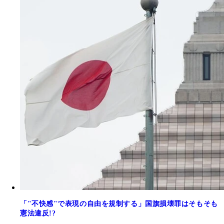
「"不快感"で表現の自由を規制する」国旗損壊罪はそもそも
憲法違反!?