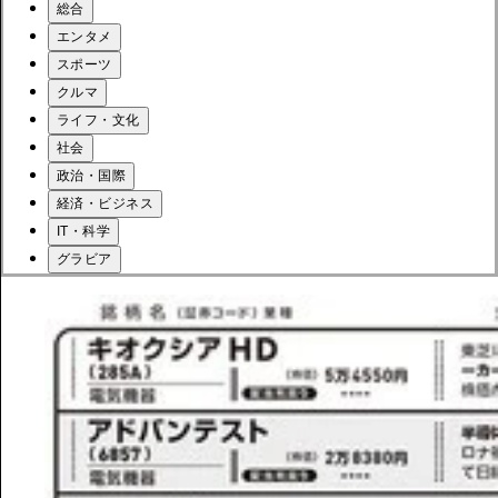
総合
エンタメ
スポーツ
クルマ
ライフ・文化
社会
政治・国際
経済・ビジネス
IT・科学
グラビア