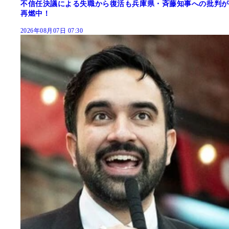
不信任決議による失職から復活も兵庫県・斉藤知事への批判が
再燃中！
2026年08月07日 07:30