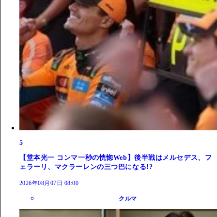
5
【堂本光一 コンマ一秒の恍惚Web】後半戦はメルセデス、フ
ェラーリ、マクラーレンの三つ巴になる!?
2026年08月07日 08:00
クルマ