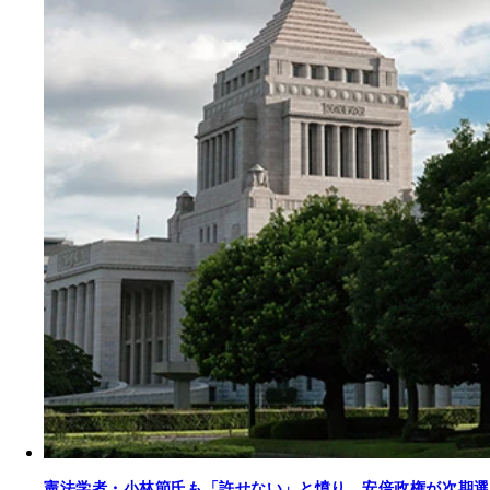
憲法学者・小林節氏も「許せない」と憤り…安倍政権が次期選