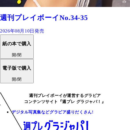
週刊プレイボーイNo.34-35
2026年08月10日発売
紙の本で購入
開/閉
電子版で購入
開/閉
週刊プレイボーイが運営するグラビア
コンテンツサイト『週プレ グラジャパ！』
デジタル写真集などグラビア盛りだくさん!