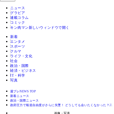
ニュース
グラビア
連載コラム
コミック
キン肉マン
新しいウィンドウで開く
新着
エンタメ
スポーツ
クルマ
ライフ・文化
社会
政治・国際
経済・ビジネス
IT・科学
写真
週プレNEWS TOP
新着ニュース
政治・国際ニュース
政府圧力で報道自由度がさらに失墜！ どうしても会いたくなかった？高
画像・写真