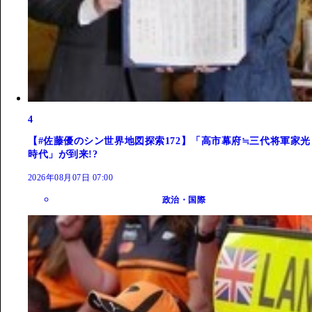
4
【#佐藤優のシン世界地図探索172】「高市幕府≒三代将軍家光
時代」が到来!?
2026年08月07日 07:00
政治・国際