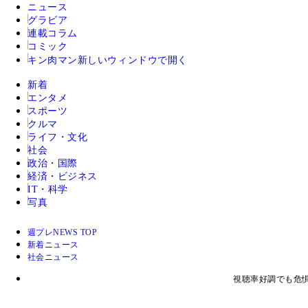
ニュース
グラビア
連載コラム
コミック
キン肉マン
新しいウィンドウで開く
新着
エンタメ
スポーツ
クルマ
ライフ・文化
社会
政治・国際
経済・ビジネス
IT・科学
写真
週プレNEWS TOP
新着ニュース
社会ニュース
視聴率好調でも危