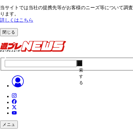
当サイトでは当社の提携先等がお客様のニーズ等について調査・
ります。
詳しくはこちら
閉じる
検
索
す
る
メニュ