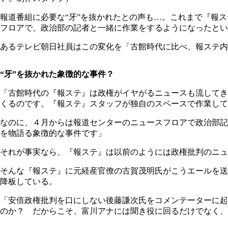
報道番組に必要な“牙”を抜かれたとの声も…。これまで『報
フロアで、政治部の記者と一緒に作業をするようになったとい
あるテレビ朝日社員はこの変化を「古館時代に比べ、報ステ内
“牙”を抜かれた象徴的な事件？
「古館時代の『報ステ』は政権がイヤがるニュースも流してき
くるのです。『報ステ』スタッフが独自のスペースで作業して
なのに、４月からは報道センターのニュースフロアで政治部記
を物語る象徴的な事件です」
それが事実なら、『報ステ』は以前のようには政権批判のニュ
そんな『報ステ』に元経産官僚の古賀茂明氏がこうエールを送
降板している。
「安倍政権批判を口にしない後藤謙次氏をコメンテーターに起
のか？ だからこそ、富川アナには聞き役に回るだけでなく、