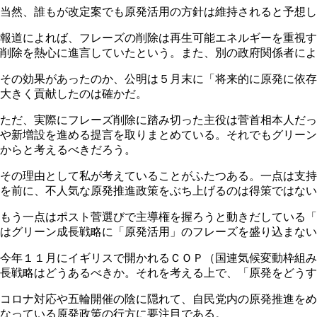
当然、誰もが改定案でも原発活用の方針は維持されると予想し
報道によれば、フレーズの削除は再生可能エネルギーを重視す
削除を熱心に進言していたという。また、別の政府関係者に
その効果があったのか、公明は５月末に「将来的に原発に依存
大きく貢献したのは確かだ。
ただ、実際にフレーズ削除に踏み切った主役は菅首相本人だっ
や新増設を進める提言を取りまとめている。それでもグリーン
からと考えるべきだろう。
その理由として私が考えていることがふたつある。一点は支持
を前に、不人気な原発推進政策をぶち上げるのは得策ではない
もう一点はポスト菅選びで主導権を握ろうと動きだしている「
はグリーン成長戦略に「原発活用」のフレーズを盛り込まな
今年１１月にイギリスで開かれるＣＯＰ（国連気候変動枠組み
長戦略はどうあるべきか。それを考える上で、「原発をどうす
コロナ対応や五輪開催の陰に隠れて、自民党内の原発推進をめ
なっている原発政策の行方に要注目である。