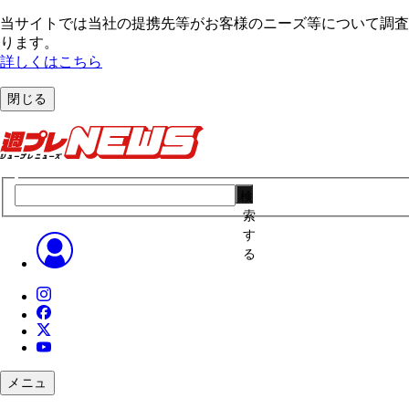
当サイトでは当社の提携先等がお客様のニーズ等について調査・
ります。
詳しくはこちら
閉じる
検
索
す
る
メニュ