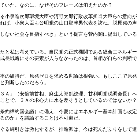
ていた。なのに、なぜそのフレーズは消えたのか？
る小泉進次郎環境大臣や河野太郎行政改革担当大臣らの意向が
よれば、小泉大臣も公明党の山口那津男代表を訪ね、脱原発の
しない社会を目指すべき」という提言を菅内閣に提出している
たと私は考えている。自民党の正式機関である総合エネルギー
成長戦略にその要素が入らなかったのは、首相が自らの判断で
率の維持だ。原発ゼロを求める世論は根強い。もしここで原発
と判断したのだろう。
３Ａ」（安倍前首相、麻生太郎副総理、甘利明党税調会長）へ
いことで、３Ａの求心力に水を差そうとしているのではないか
条約締約国会議）に備え、今夏にはエネルギー基本計画も改定
るのか」を議論することは不可避だ。
ぐる綱引きは激化するが、推進派は、今は死んだふりをして選