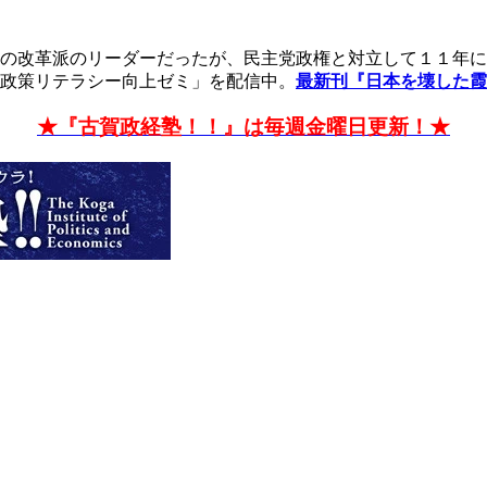
の改革派のリーダーだったが、民主党政権と対立して１１年に
政策リテラシー向上ゼミ」を配信中。
最新刊『日本を壊した霞
★『古賀政経塾！！』は毎週金曜日更新！★