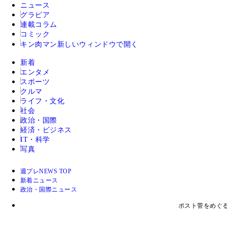
ニュース
グラビア
連載コラム
コミック
キン肉マン
新しいウィンドウで開く
新着
エンタメ
スポーツ
クルマ
ライフ・文化
社会
政治・国際
経済・ビジネス
IT・科学
写真
週プレNEWS TOP
新着ニュース
政治・国際ニュース
ポスト菅をめぐ