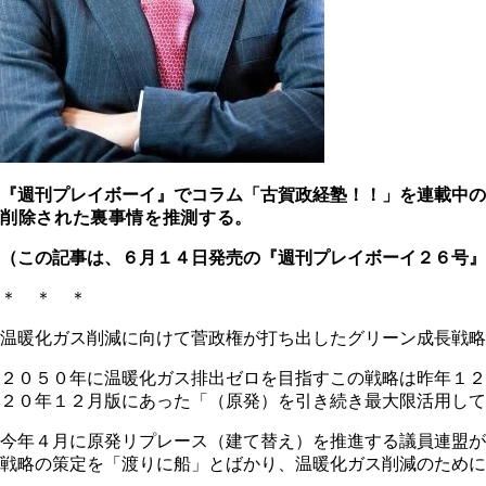
『週刊プレイボーイ』でコラム「古賀政経塾！！」を連載中
削除された裏事情を推測する。
（この記事は、６月１４日発売の『週刊プレイボーイ２６号』
＊ ＊ ＊
温暖化ガス削減に向けて菅政権が打ち出したグリーン成長戦略
２０５０年に温暖化ガス排出ゼロを目指すこの戦略は昨年１２
２０年１２月版にあった「（原発）を引き続き最大限活用し
今年４月に原発リプレース（建て替え）を推進する議員連盟が
戦略の策定を「渡りに船」とばかり、温暖化ガス削減のために