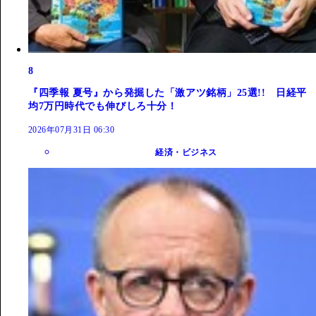
8
『四季報 夏号』から発掘した「激アツ銘柄」25選!! 日経平
均7万円時代でも伸びしろ十分！
2026年07月31日 06:30
経済・ビジネス