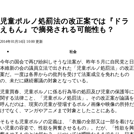
児童ポルノ処罰法の改正案では『ドラ
えもん』で摘発される可能性も？
2014年01月14日 10:00 更新
社会
今年の国会で再び紛糾しそうな法案が、昨年５月に自民党と日
本維新の会の議員立法で出された「児童ポルノ処罰法」の改正
案だ。一度は各界からの批判を受けて法案成立を免れたもの
の、未だに継続審議の対象となっている。
児童買春、児童ポルノに係る行為等の処罰及び児童の保護等に
関する法律こと、「児童ポルノ処罰法」。その改正案が論議を
呼んだのは、現実の児童が登場するポルノ画像や映像の所持だ
けでなく、マンガやアニメまで対象としたことにある。
そもそも児童ポルノの定義は、「衣服の全部又は一部を着けな
い児童の容姿で、性欲を興奮させるもの」。だが、「性欲を興