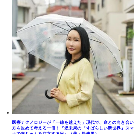
医療テクノロジーが「一線を越えた」現代で、命との向き合い
方を改めて考える一冊！『堤未果の「すばらしい新世界」スマ
ホで赤ちゃんを注文する日』（著：堤未果）