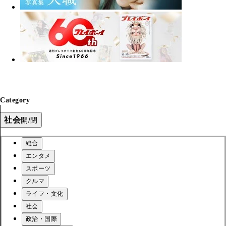
Category
社会
開/閉
総合
エンタメ
スポーツ
クルマ
ライフ・文化
社会
政治・国際