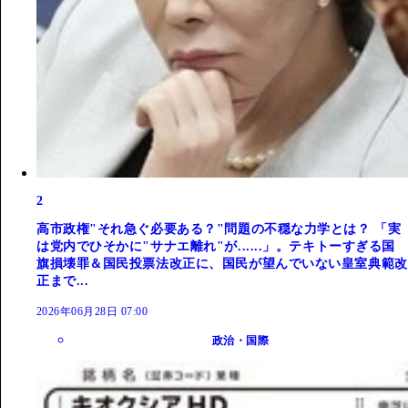
2
高市政権"それ急ぐ必要ある？"問題の不穏な力学とは？ 「実
は党内でひそかに"サナエ離れ"が......」。テキトーすぎる国
旗損壊罪＆国民投票法改正に、国民が望んでいない皇室典範改
正まで...
2026年06月28日 07:00
政治・国際