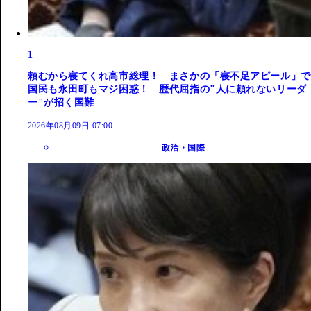
1
頼むから寝てくれ高市総理！ まさかの「寝不足アピール」で
国民も永田町もマジ困惑！ 歴代屈指の"人に頼れないリーダ
ー"が招く国難
2026年08月09日 07:00
政治・国際