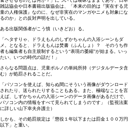
奮させるものとは何か？」については曖昧なままであり、日本
雑誌協会や日本書籍出版協会は、「本来の目的は『実在する児
童の人権保護』なのに、なぜ非実在のマンガやニメも対象にな
るのか」との反対声明を出している。
ある出版関係者がこう憤（いきどお）る。
「ヘタすりゃ、ドラえもんのしずかちゃんの入浴シーンもダ
メ。となると、ドラえもんは焚書（ふんしょ）？ そのうち作
者も編集者も自主規制するという“表現の萎縮”が始まる。いっ
たい、いつの時代の話だ！」
さらなる問題点は、児童ポルノの単純所持（デジタルデータ含
む）が処罰されることだ。
「パソコンを使えば、知らぬ間にそういう画像がダウンロード
されたり、送られたりすることもある。また、極端なことを言
えば、しずかちゃんの入浴シーンのデータ画像があるだけで、
パソコン内の情報をすべて見られてしまうのです」（監視法案
に詳しい山下幸夫弁護士）
しかも、その処罰規定は「懲役１年以下または罰金１００万円
以下」と重い。