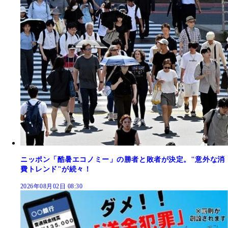
ニッポン「酷暑エコノミー」の勝者と敗者が決定。"意外な消
費トレンド"が続々！
2026年08月02日 08:30