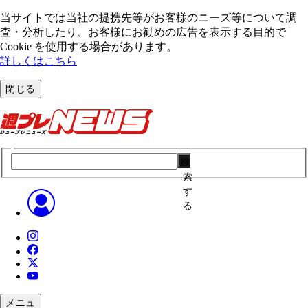
当サイトでは当社の提携先等がお客様のニーズ等について調
査・分析したり、お客様にお勧めの広告を表⽰する⽬的で
Cookie を使⽤する場合があります。
詳しくはこちら
閉じる
検
索
す
る
メニュ