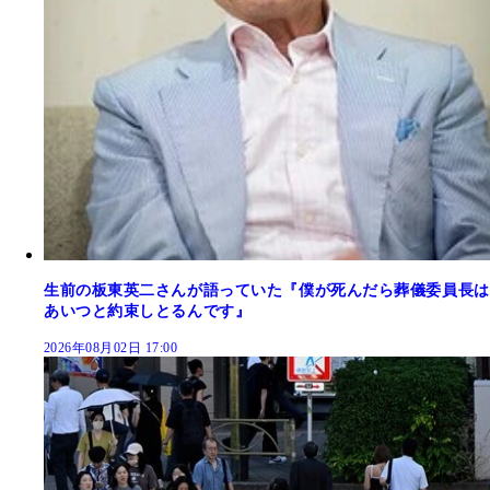
生前の板東英二さんが語っていた『僕が死んだら葬儀委員長は
あいつと約束しとるんです』
2026年08月02日 17:00