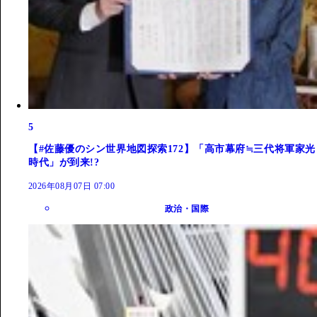
5
【#佐藤優のシン世界地図探索172】「高市幕府≒三代将軍家光
時代」が到来!?
2026年08月07日 07:00
政治・国際