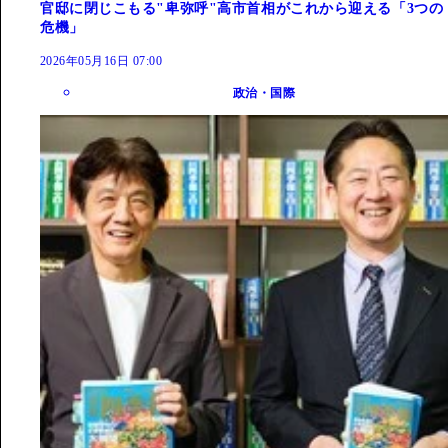
官邸に閉じこもる"卑弥呼"高市首相がこれから迎える「3つの
危機」
2026年05月16日 07:00
政治・国際