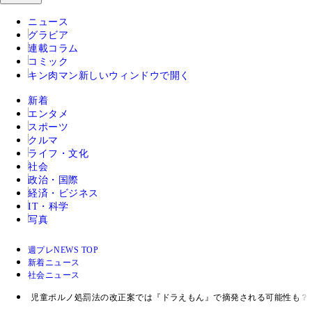
ニュース
グラビア
連載コラム
コミック
キン肉マン
新しいウィンドウで開く
新着
エンタメ
スポーツ
クルマ
ライフ・文化
社会
政治・国際
経済・ビジネス
IT・科学
写真
週プレNEWS TOP
新着ニュース
社会ニュース
児童ポルノ処罰法の改正案では『ドラえもん』で摘発される可能性も？