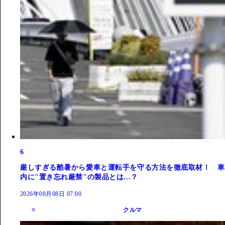
6
厳しすぎる酷暑から愛車と運転手を守る方法を徹底取材！ 車
内に"置き忘れ厳禁"の製品とは...？
2026年08月08日 07:00
クルマ